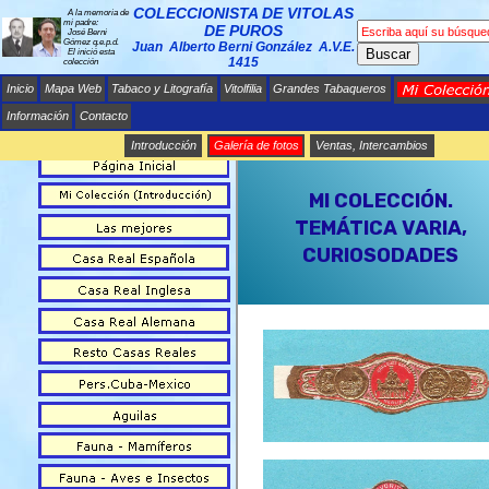
COLECCIONISTA DE VITOLAS
A la memoria de
mi padre:
DE PUROS
José Berni
Gómez q.e.p.d.
Juan Alberto Berni González A.V.E.
Buscar
El inició esta
1415
colección
Inicio
Mapa Web
Tabaco y Litografía
Vitolfilia
Grandes Tabaqueros
Información
Contacto
Introducción
Galería de fotos
Ventas, Intercambios