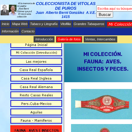
COLECCIONISTA DE VITOLAS
A la memoria de
mi padre:
DE PUROS
José Berni
Gómez q.e.p.d.
Juan Alberto Berni González A.V.E.
Buscar
El inició esta
1415
colección
Inicio
Mapa Web
Tabaco y Litografía
Vitolfilia
Grandes Tabaqueros
Información
Contacto
Introducción
Galería de fotos
Ventas, Intercambios