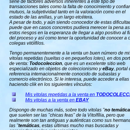
serie de factores adversos inherentes a este tipo de
transacciones tales como la falta de conocimiento y confia
mutuos, la subjetividad tanto en la valoración como en el
estado de las anillas, y un largo etcétera.
A pesar de todo, y aún siendo conocedor de estas dificulta
puede que en casos concretos pudiera merecer la pena as
estos riesgos en la esperanza de llegar a algo positivo al fi
del proceso y así como tener la oportunidad de conocer a o
colegas vitólfilos.
Tengo permanentemente a la venta un buen número de mi
vitolas repetidas (sueltas o en pequeños lotes), en dos por
de venta:
Todocoleccion
, que es un excelente sitio web
especializado en objetos de coleccionismo y
eBay
, portal
referencia internacionalmente conocido de
subastas y
comercio electrónico. Si le interesa, puede acceder a ellas
haciendo clik en los siguientes vínculos:
Mis vitolas repetidas a la venta en
TODOCOLECC
Mis vitolas a la venta en
EBAY
Dispongo de muchas más, sobre todo vitolas "
no temátic
que suelen ser las "chicas feas" de la Vitolfília, pero que
realmente son tan antiguas y auténticas como sus herman
las "
temáticas
, estas últimas mucho mas buscadas y