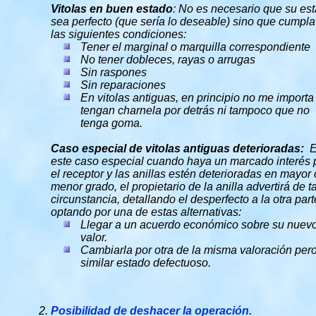
Vitolas en buen estado
: No es necesario que su es
sea perfecto (que sería lo deseable) sino que cumpl
las siguientes condiciones:
Tener el marginal o marquilla correspondiente
No tener dobleces, rayas o arrugas
Sin raspones
Sin reparaciones
En vitolas antiguas, en principio no me importa
tengan charnela por detrás ni tampoco que no
tenga goma.
Caso especial de vitolas antiguas deterioradas:
E
este caso especial cuando haya un marcado interés 
el receptor y las anillas estén deterioradas en mayor 
menor grado, el propietario de la anilla advertirá de ta
circunstancia, detallando el desperfecto a la otra part
optando por una de estas alternativas:
Llegar a un acuerdo económico sobre su nuev
valor.
Cambiarla por otra de la misma valoración per
similar estado defectuoso.
Posibilidad de deshacer la operación.