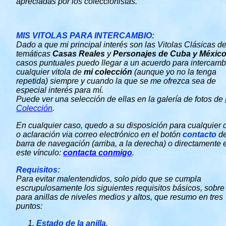
apreciadas por los coleccionistas.
MIS VITOLAS PARA INTERCAMBIO:
Dado a que mi principal interés son las Vitolas Clásicas de
temáticas
Casas Reales
y
Personajes de Cuba y Méxic
casos puntuales puedo llegar a un acuerdo para intercamb
cualquier vitola de
mi colección
(aunque yo no la tenga
repetida) siempre y cuando la que se me ofrezca sea de
especial interés para mí.
Puede ver una selección de ellas en la galería de fotos de
Colección
.
En cualquier caso, quedo a su disposición para cualquier
o aclaración via correo electrónico en el botón
contacto
de
barra de navegación (arriba, a la derecha) o directamente 
este vínculo:
contacta conmigo
.
Requisitos:
Para evitar malentendidos, solo pido que se cumpla
escrupulosamente los siguientes requisitos básicos, sobre
para anillas de niveles medios y altos, que resumo en tres
puntos:
Estado de la anilla
.