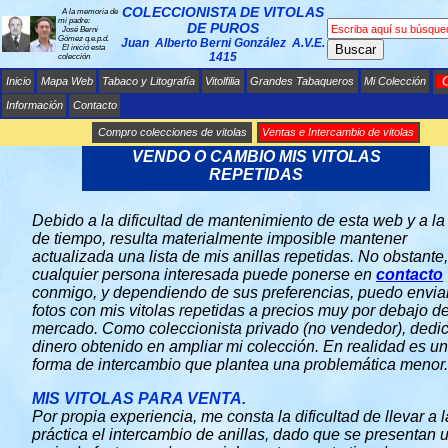
COLECCIONISTA DE VITOLAS
A la memoria de
mi padre:
DE PUROS
José Berni
Gómez q.e.p.d.
Juan Alberto Berni González A.V.E.
Buscar
El inició esta
1415
colección
Inicio
Mapa Web
Tabaco y Litografía
Vitolfilia
Grandes Tabaqueros
Mi Colección
Información
Contacto
Compro colecciones de vitolas
Ventas e Intercambio de vitolas
VENDO O CAMBIO MIS VITOLAS
REPETIDAS
Debido a la dificultad de mantenimiento de esta web y a la 
de tiempo, resulta materialmente imposible mantener
actualizada una lista de mis anillas repetidas. No obstante,
cualquier persona interesada puede ponerse en
contacto
conmigo, y dependiendo de sus preferencias, puedo envia
fotos con mis vitolas repetidas a precios muy por debajo de
mercado. Como coleccionista privado (no vendedor), dedic
dinero obtenido en ampliar mi colección. En realidad es u
forma de intercambio que plantea una problemática menor.
MIS VITOLAS PARA VENTA.
Por propia experiencia, me consta la dificultad de llevar a l
práctica el intercambio de anillas, dado que se presentan 