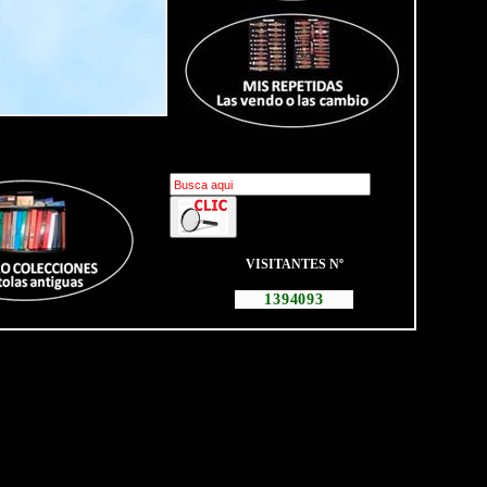
---------relleno--------
.
VISITANTES Nº
1394093