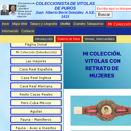
COLECCIONISTA DE VITOLAS
A la memoria de
mi padre:
DE PUROS
José Berni
Gómez q.e.p.d.
Juan Alberto Berni González A.V.E.
Buscar
El inició esta
1415
colección
Inicio
Mapa Web
Tabaco y Litografía
Vitolfilia
Grandes Tabaqueros
Información
Contacto
Introducción
Galería de fotos
Ventas, Intercambios