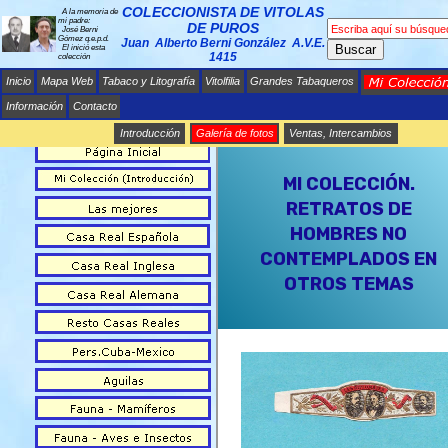
COLECCIONISTA DE VITOLAS
A la memoria de
mi padre:
DE PUROS
José Berni
Gómez q.e.p.d.
Juan Alberto Berni González A.V.E.
Buscar
El inició esta
1415
colección
Inicio
Mapa Web
Tabaco y Litografía
Vitolfilia
Grandes Tabaqueros
Información
Contacto
Introducción
Galería de fotos
Ventas, Intercambios