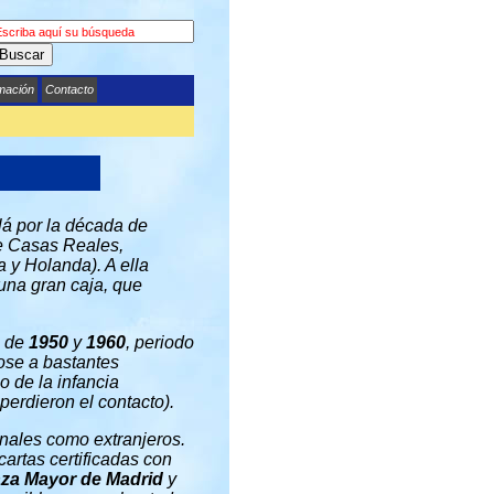
Buscar
rmación
Contacto
llá por la década de
e Casas Reales,
 y Holanda). A ella
una gran caja, que
s de
1950
y
1960
, periodo
dose a bastantes
 de la infancia
 perdieron el contacto).
onales como extranjeros.
cartas certificadas con
aza Mayor de Madrid
y