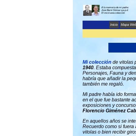
A la memoria de mi padre:
José Berni Gómez q.e.p.d.
El inició esta colección
Inicio
Mapa We
Mi colección
de vitolas
1940
. Estaba compuesta
Personajes, Fauna y dem
habría que añadir la peq
también me regaló.
Mi padre había ido form
en el que fue bastante ac
exposiciones y concursos
Florencio Giménez Cab
En aquellos años se inte
Recuerdo como si fuera ay
vitolas o bien recibir g