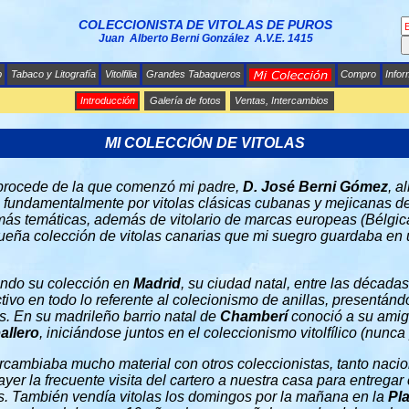
COLECCIONISTA DE VITOLAS DE PUROS
Juan Alberto Berni González A.V.E. 1415
b
Tabaco y Litografía
Vitolfilia
Grandes Tabaqueros
Compro
Info
Introducción
Galería de fotos
Ventas, Intercambios
MI COLECCIÓN DE VITOLAS
 procede de la que comenzó mi padre,
D.
José Berni Gómez
, a
 fundamentalmente por vitolas clásicas cubanas y mejicanas d
ás temáticas, además de vitolario de marcas europeas (Bélgica
ueña colección de vitolas canarias que mi suegro guardaba en 
ando su colección en
Madrid
, su ciudad natal, entre las década
tivo en todo lo referente al colecionismo de anillas, presentán
. En su madrileño barrio natal de
Chamberí
conoció a su amigo
allero
, iniciándose juntos en el coleccionismo vitolfílico (nunca
rcambiaba mucho material con otros coleccionistas, tanto naci
er la frecuente visita del cartero a nuestra casa para entregar 
iros. También vendía vitolas los domingos por la mañana en la
Pl