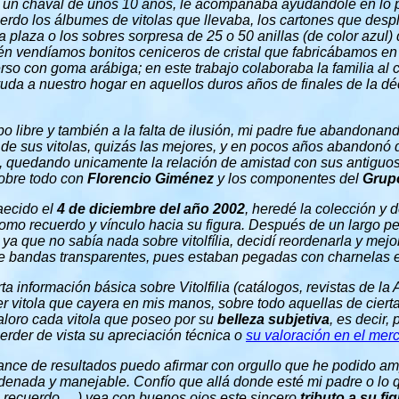
a un chaval de unos 10 años, le acompañaba ayudandole en lo p
erdo los álbumes de vitolas que llevaba, los cartones que des
a plaza o los sobres sorpresa de 25 o 50 anillas (de color azul
én vendíamos bonitos ceniceros de cristal que fabricábamos en
erso con goma arábiga; en este trabajo colaboraba la familia al 
da a nuestro hogar en aquellos duros años de finales de la d
po libre y también a la falta de ilusión, mi padre fue abandonan
s de sus vitolas, quizás las mejores, y en pocos años abandonó d
s, quedando unicamente la relación de amistad con sus antiguo
obre todo con
Florencio Giménez
y los componentes del
Grupo
caecido el
4 de diciembre del año 2002
, heredé la colección y 
como recuerdo y vínculo hacia su figura. Después de un largo pe
 ya que no sabía nada sobre vitolfília, decidí reordenarla y me
e bandas transparentes, pues estaban pegadas con charnelas 
ta información básica sobre Vitolfilia (catálogos, revistas de la A
er vitola que cayera en mis manos, sobre todo aquellas de ciert
valoro cada vitola que poseo por su
belleza subjetiva
, es decir,
erder de vista su apreciación técnica o
su valoración en el mer
ance de resultados puedo afirmar con orgullo que he podido a
denada y manejable. Confío que allá donde esté mi padre o lo 
u recuerdo, ...) vea con buenos ojos este sincero
tributo a su fi