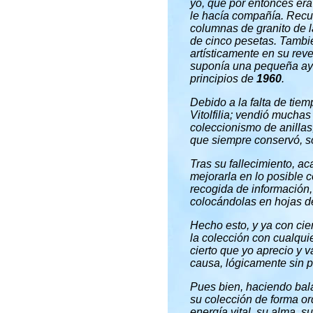
yo, que por entonces er
le hacía compañía. Recu
columnas de granito de l
de cinco pesetas. Tambi
artísticamente en su rev
suponía una pequeña ayu
principios de
1960
.
Debido a la falta de tiem
Vitolfilia; vendió mucha
coleccionismo de anilla
que siempre conservó, s
Tras su fallecimiento, a
mejorarla en lo posible 
recogida de información,
colocándolas en hojas d
Hecho esto, y ya con cier
la colección con cualqui
cierto que yo aprecio y 
causa, lógicamente sin p
Pues bien, haciendo bal
su colección de forma or
energía vital, su alma, s