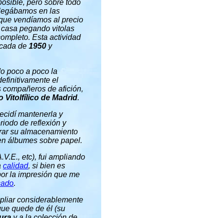
osible, pero sobre todo
plegábamos en las
) que vendíamos al precio
 casa pegando vitolas
completo. Esta actividad
écada de
1950
y
do poco a poco la
efinitivamente el
s compañeros de afición,
 Vitolfílico de Madrid
.
decidí mantenerla y
riodo de reflexión y
jorar su almacenamiento
en álbumes sobre papel.
.V.E., etc), fui ampliando
a
calidad
, si bien es
 por la impresión que me
cado
.
mpliar considerablemente
que quede de él (su
gura
y a la colección de