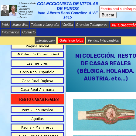
COLECCIONISTA DE VITOLAS
A la memoria de
mi padre:
DE PUROS
José Berni
Gómez q.e.p.d.
Juan Alberto Berni González A.V.E.
Buscar
El inició esta
1415
colección
Inicio
Mapa Web
Tabaco y Litografía
Vitolfilia
Grandes Tabaqueros
Información
Contacto
Introducción
Galería de fotos
Ventas, Intercambios