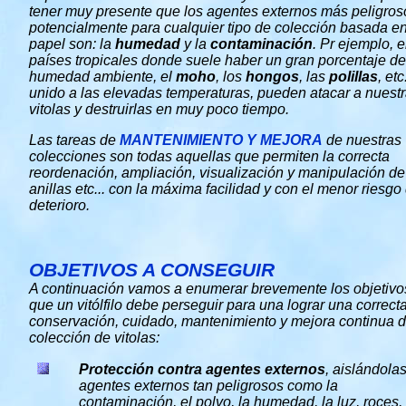
tener muy presente que los agentes externos más peligros
potencialmente para cualquier tipo de colección basada en
papel son: la
humedad
y la
contaminación
. Pr ejemplo, 
países tropicales donde suele haber un gran porcentaje de
humedad ambiente, el
moho
, los
hongos
, las
polillas
, etc.
unido a las elevadas temperaturas, pueden atacar a nuest
vitolas y destruirlas en muy poco tiempo.
Las tareas de
MANTENIMIENTO Y MEJORA
de nuestras
colecciones son todas aquellas que permiten la correcta
reordenación, ampliación, visualización y manipulación de
anillas etc... con la máxima facilidad y con el menor riesgo
deterioro.
OBJETIVOS A CONSEGUIR
A continuación vamos a enumerar brevemente los objetivo
que un vitólfilo debe perseguir para una lograr una correct
conservación, cuidado, mantenimiento y mejora continua 
colección de vitolas:
Protección contra agentes externos
, aislándola
agentes externos tan peligrosos como la
contaminación, el polvo, la humedad, la luz, roces,