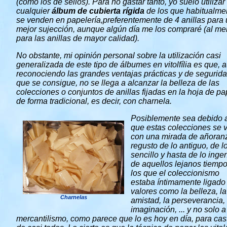
(como los de sellos). Para no gastar tanto, yo suelo utilizar
cualquier
álbum de cubierta rígida
de los que habitualme
se venden en papelería,preferentemente de 4 anillas para
mejor sujección, aunque algún día me los compraré (al m
para las anillas de mayor calidad).
No obstante, mi opinión personal sobre la utilización casi
generalizada de este tipo de álbumes en vitolfília es que, 
reconociendo las grandes ventajas prácticas y de segurid
que se consigue, no se llega a alcanzar la belleza de las
colecciones o conjuntos de anillas fijadas en la hoja de pa
de forma tradicional, es decir, con charnela.
Posiblemente sea debido 
que estas colecciones se 
con una mirada de añoran
regusto de lo antiguo, de l
sencillo y hasta de lo inge
de aquellos lejanos tiemp
los que el coleccionismo
estaba íntimamente ligado
valores como la belleza, la
Charnelas
amistad, la perseverancia, 
imaginación, ... y no solo a
mercantilismo, como parece que lo es hoy en día, para cas