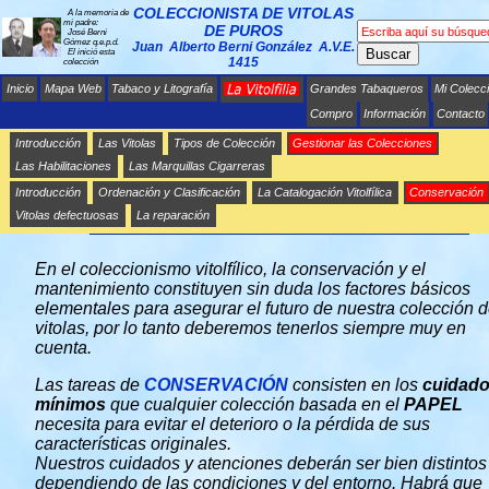
COLECCIONISTA DE VITOLAS
A la memoria de
mi padre:
DE PUROS
José Berni
Gómez q.e.p.d.
Juan Alberto Berni González A.V.E.
Buscar
El inició esta
1415
colección
Inicio
Mapa Web
Tabaco y Litografía
Grandes Tabaqueros
Mi Colecc
Compro
Información
Contacto
Introducción
Las Vitolas
Tipos de Colección
Gestionar las Colecciones
Las Habilitaciones
Las Marquillas Cigarreras
Introducción
Ordenación y Clasificación
La Catalogación Vitolfílica
Conservación
CONSERVACIÓN Y MANTENIMIENTO DE
LAS COLECCIONES
Vitolas defectuosas
La reparación
En el coleccionismo vitolfílico, la conservación y el
mantenimiento constituyen sin duda los factores básicos
elementales para asegurar el futuro de nuestra colección 
vitolas, por lo tanto deberemos tenerlos siempre muy en
cuenta.
Las tareas de
CONSERVACIÓN
consisten en los
cuidad
mínimos
que cualquier colección basada en el
PAPEL
necesita para evitar el deterioro o la pérdida de sus
características originales.
Nuestros cuidados y atenciones deberán ser bien distintos
dependiendo de las condiciones y del entorno. Habrá que