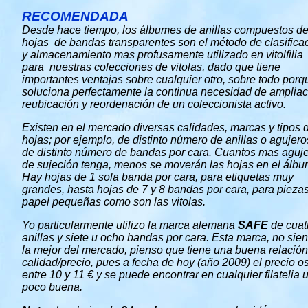
RECOMENDADA
Desde hace tiempo, los álbumes de anillas compuestos d
hojas de bandas transparentes son el método de clasifica
y almacenamiento mas profusamente utilizado en vitolfilia
para nuestras colecciones de vitolas, dado que tiene
importantes ventajas sobre cualquier otro, sobre todo porq
soluciona perfectamente la continua necesidad de ampliac
reubicación y reordenación de un coleccionista activo.
Existen en el mercado diversas calidades, marcas y tipos 
hojas; por ejemplo, de distinto número de anillas o agujero
de distinto número de bandas por cara. Cuantos mas aguj
de sujeción tenga, menos se moverán las hojas en el álbu
Hay hojas de 1 sola banda por cara, para etiquetas muy
grandes, hasta hojas de 7 y 8 bandas por cara, para pieza
papel pequeñas como son las vitolas.
Yo particularmente utilizo la marca alemana
SAFE
de cuat
anillas y siete u ocho bandas por cara. Esta marca, no sie
la mejor del mercado, pienso que tiene una buena relación
calidad/precio, pues a fecha de hoy (año 2009) el precio os
entre 10 y 11 € y se puede encontrar en cualquier filatelia 
poco buena.