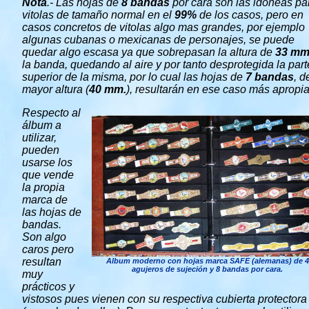
Nota
.- Las hojas de
8 bandas
por cara son las idóneas pa
vitolas de tamaño normal en el
99%
de los casos, pero en
casos concretos de vitolas algo mas grandes, por ejemplo
algunas cubanas o mexicanas de personajes, se puede
quedar algo escasa ya que sobrepasan la altura de
33 mm
la banda, quedando al aire y por tanto desprotegida la part
superior de la misma, por lo cual las hojas de
7 bandas
, d
mayor altura (
40 mm.
), resultarán en ese caso más apropi
Respecto al
álbum a
utilizar,
pueden
usarse los
que vende
la propia
marca de
las hojas de
bandas.
Son algo
caros pero
resultan
Album moderno con hojas marca SAFE (alemanas) de 4
agujeros de sujeción y 8 bandas por cara.
muy
prácticos y
vistosos pues vienen con su respectiva cubierta protectora