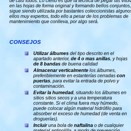
de casi todos. Lo cierto es que la técnica de pegar las vitol
en las hojas de forma original y formando bellos conjuntos,
sigue siendo utilizada por bastantes coleccionistas alguno
ellos muy expertos, todo ello a pesar de los problemas de
mantenimiento que conlleva, por algo será.
CONSEJOS
Utilizar álbumes
del tipo descrito en el
apartado anterior,
de
4 o mas anillas
, y hojas
de
8 bandas
de buena calidad
Almacenar verticalmente
los álbumes,
preferiblemente en estanterías cerradas
con
puertas
, para evitar la entrada de polvo y
contaminación.
Evitar la humedad
, situando los álbumes en
sitios sitios secos y a una temperatura
constante. Si el clima fuera muy húmedo,
puede colocar algún material hidrófilo para
absorber el exceso de humedad (de venta en
droguerías).
Incluir
una bola de
naftalina
o de cualquier
material antipolilla, a modo de prevención