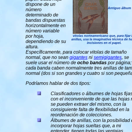
dispone de un
Antiguo álbum
número
determinado de
bandas dispuestas
horizontalmente en
número variable
por hoja,
vitolas norteamericano que, para fijar 
anillas, usa la imaginativa técnica de h
dependiendo de su
incisiones en el papel.
altura.
Específicamente, para colocar vitolas de tamaño
normal, que no sean
gigantes
ni
semigigantes
, se
suele usar el número de
ocho bandas
por página;
cada banda caben normalmente tres anillas de ta
normal (dos si son grandes y cuatro si son pequeña
Podríamos hablar de dos tipos:
Clasificadores o álbumes de hojas fijas
con el inconveniente de que las hojas 
se pueden extraer del mismo, con la
consiguiente falta de flexibilidad en la
reordenación de colecciones.
Álbumes de anillas, con la posibilidad
incorporar hojas sueltas que, a mi
entender, tienen todas las ventajas.