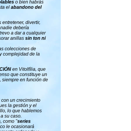
olables
o bien habrás
ta el
abandono del
entretener, divertir,
 nadie debería
revo a dar a cualquier
sorar anillas
sin ton ni
ias colecciones de
 y complejidad de la
CIÓN
en Vitolfília, que
ienso que constituye un
 siempre en función de
 con un crecimiento
es la gestión y el
llo, lo que hablemos
 a su caso.
a, como "
series
co le ocasionará