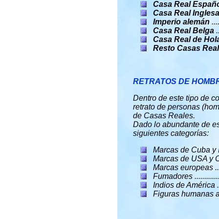
Casa Real Españ
Casa Real Ingles
Imperio alemán
...
Casa Real Belga
.
Casa Real de Hol
Resto Casas Rea
RETRATOS DE HOMBR
Dentro de este tipo de co
retrato de personas (hom
de Casas Reales.
Dado lo abundante de est
siguientes categorías:
Marcas de Cuba y Mé
Marcas de USA y Ca
Marcas europeas .....
Fumadores ............
Indios de América ...
Figuras humanas ala