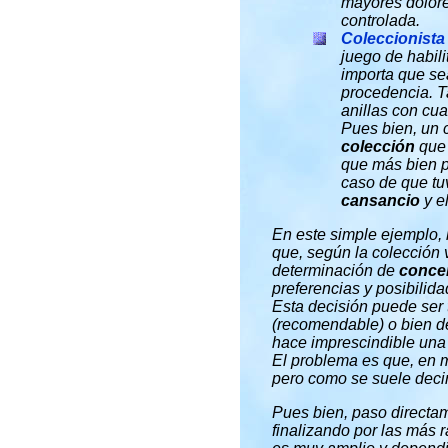
mayores dolore
controlada.
Coleccionista 
juego de habilit
importa que sea
procedencia. T
anillas con cual
Pues bien, un c
colección
que 
que más bien pr
caso de que tuv
cansancio
y e
En este simple ejemplo,
que, según la colección 
determinación de
conce
preferencias y posibilida
Esta decisión puede ser 
(recomendable) o bien de
hace imprescindible un
El problema es que, en m
pero como se suele decir
Pues bien, paso directam
finalizando por las más 