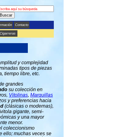
Buscar
ormación
Contacto
 Cigarreras
amplitud y complejidad
rminadas tipos de piezas
 tiempo libre, etc.
 de grandes
ndo
su colección en
ros,
Vitolinas
,
Marquillas
zos y preferencias hacia
ad
(clásicas o modernas),
(vitola gigante, semi-
onómicas y una mayor
ente menor.
el coleccionismo
de ello; muchas veces se