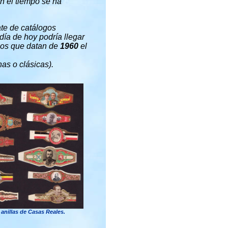
n el tiempo se ha
ate de catálogos
día de hoy podría llegar
ogos que datan de
1960
el
as o clásicas).
anillas de Casas Reales.