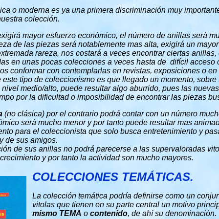
ásica o moderna es ya una primera discriminación muy importan
nuestra colección.
xigirá mayor esfuerzo económico, el número de anillas será m
leza de las piezas será notablemente mas alta, exigirá un mayor
xtremada rareza, nos costará a veces encontrar ciertas anillas,
as en unas pocas colecciones a veces hasta de difícil acceso
s conformar con contemplarlas en revistas, exposiciones o en 
 este tipo de coleccionismo es que llegado un momento, sobre 
 nivel medio/alto, puede resultar algo aburrido, pues las nueva
mpo por la dificultad o imposibilidad de encontrar las piezas b
a
(no clásica) por el contrario podrá contar con un número muc
onómico será mucho menor y por tanto puede resultar mas anima
ento para el coleccionista que solo busca entretenimiento y pas
 y de sus amigos.
ión de sus anillas no podrá parecerse a las supervaloradas vitol
o crecimiento y por tanto la actividad son mucho mayores.
COLECCIONES TEMÁTICAS.
La colección temática podría definirse como un conj
vitolas que tienen en su parte central un motivo princ
mismo TEMA
o
contenido
, de ahí su denominación.