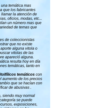
n una temática mas
a que los fabricantes
a llamar la atención de
s, oficios, modas, etc...
etían un número mas que
 variedad de temas que
es de coleccionistas
ostrar que no existe
 aporte alguna vitola o
uscar vitolas de las
pre apareció alguna.
ática resulta hoy en día
ones temáticas, tanto en
tolfílicos temáticos
con
l aumento de los precios
rcambio que se hacían con
icar de abusivas .
ia, siendo muy normal
 categoría se puede
ncursos, exposiciones,