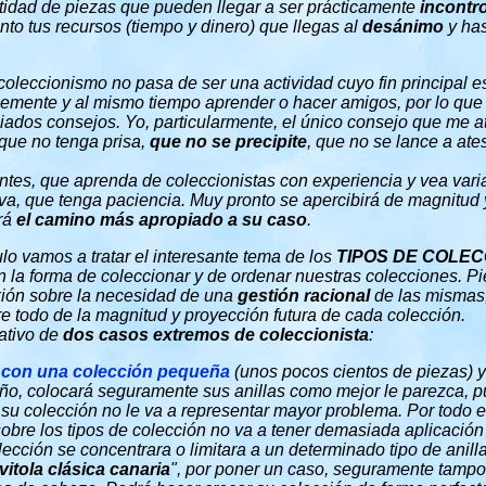
tidad de piezas que pueden llegar a ser prácticamente
incontr
nto tus recursos (tiempo y dinero) que llegas al
desánimo
y has
 coleccionismo no pasa de ser una actividad cuyo fin principal es 
lemente y al mismo tiempo aprender o hacer amigos, por lo que
ados consejos. Yo, particularmente, el único consejo que me at
s que no tenga prisa,
que no se precipite
, que no se lance a ate
antes, que aprenda de coleccionistas con experiencia y vea var
itiva, que tenga paciencia. Muy pronto se apercibirá de magnitud
rá
el camino más apropiado a su caso
.
ulo vamos a tratar el interesante tema de los
TIPOS DE COLEC
 la forma de coleccionar y de ordenar nuestras colecciones. P
xión sobre la necesidad de una
gestión racional
de las mismas,
e todo de la magnitud y proyección futura de cada colección.
ativo de
dos casos extremos de coleccionista
:
 con una colección pequeña
(unos pocos cientos de piezas) y
o, colocará seguramente sus anillas como mejor le parezca, pu
 su colección no le va a representar mayor problema. Por todo e
obre los tipos de colección no va a tener demasiada aplicación
olección se concentrara o limitara a un determinado tipo de anill
vitola clásica canaria
", por poner un caso, seguramente tampo