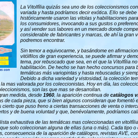
La Vitolfília quizás sea uno de los coleccionismos co
variada y hasta podríamos decir exótica. Ello se debe 
históricamente usaron las vitolas y habilitaciones par
los consumidores, invocando a sus gustos o preferencia
y así vender sus labores en un mercado donde comp
considerable de fabricantes y marcas, de ahí la gran
podremos encontrar.
Sin temor a equivocarme, y basándome en afirmacion
vitólfilos de gran experiencia, se puede afirmar y dem
tema, por rebuscado que sea, en el que la Vitolfília no
habilitación. De hecho se han hecho concursos para b
as con
temáticas más variopintas y hasta rebuscadas y siem
Debido a dicha variedad y vistosidad, la colección tem
 la mas valorada por los coleccionistas. Hoy en día, las colecci
coleccionismos, son las que mas se desarrollan.
n gran medida, desde
1960
, la aparición continua de
catálogos vi
s de cada pieza, que si bien algunos consideran que fomentó e
es cierto que puso freno a ciertas transacciones de venta o inte
rtos y de buena voluntad y que, benévolamente, podríamos calif
lista exhaustiva de las temáticas mas coleccionadas en vitolfíl
 que solo coleccionan alguna de ellas (una o más). Cada tipo o
, consecuencia de la aparición de catálogos, revistas AVE, co