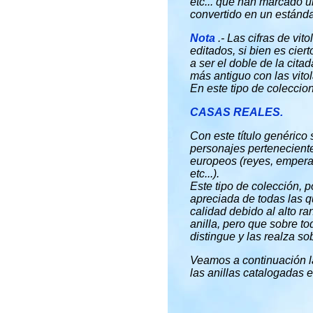
etc... que han marcado u
convertido en un estándar 
Nota
.- Las cifras de vi
editados, si bien es cier
a ser el doble de la cit
más antiguo con las vito
En este tipo de coleccio
CASAS REALES
.
Con este título genérico 
personajes pertenecient
europeos (reyes, emperad
etc...).
Este tipo de colección, p
apreciada de todas las q
calidad debido al alto ra
anilla, pero que sobre t
distingue y las realza s
Veamos a continuación l
las anillas catalogadas 