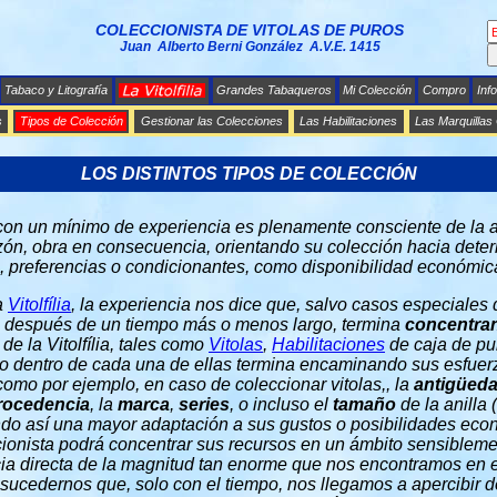
COLECCIONISTA DE VITOLAS DE PUROS
Juan Alberto Berni González A.V.E. 1415
Tabaco y Litografía
Grandes Tabaqueros
Mi Colección
Compro
Inf
s
Tipos de Colección
Gestionar las Colecciones
Las Habilitaciones
Las Marquillas
LOS DISTINTOS TIPOS DE COLECCIÓN
 con un mínimo de experiencia es plenamente consciente de la 
azón, obra en consecuencia, orientando su colección hacia dete
, preferencias o condicionantes, como disponibilidad económica,
a
Vitolfília
, la experiencia nos dice que, salvo casos especiales
filo después de un tiempo más o menos largo, termina
concentra
e la Vitolfília, tales como
Vitolas
,
Habilitaciones
de caja de pu
luso dentro de cada una de ellas termina encaminando sus esfuer
como por ejemplo, en caso de coleccionar vitolas,, la
antigüed
rocedencia
, la
marca
,
series
, o incluso el
tamaño
de la anilla 
ando así una mayor adaptación a sus gustos o posibilidades ec
ccionista podrá concentrar sus recursos en un ámbito sensiblem
ia directa de la magnitud tan enorme que nos encontramos en 
le sucedernos que, solo con el tiempo, nos llegamos a apercibir 