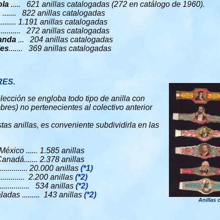
ola
..... 621 anillas catalogadas (272 en catálogo de 1960).
a
....... 822 anillas catalogadas
......... 1.191 anillas catalogadas
........... 272 anillas catalogadas
anda
... 204 anillas catalogadas
les
....... 369 anillas catalogadas
ES.
lección se engloba todo tipo de anilla con
bres) no pertenecientes al colectivo anterior
as anillas, es conveniente subdividirla en las
xico ...... 1.585 anillas
nadá....... 2.378 anillas
........... 20.000 anillas
(*1)
............. 2.200 anillas
(*2)
............. 534 anillas
(*2)
das ......... 143 anillas
(*2)
Anillas