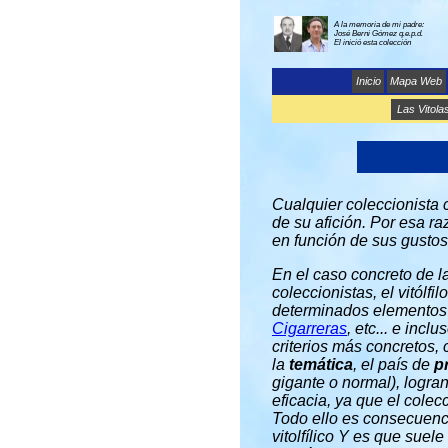
A la memoria de mi padre:
José Berni Gómez q.e.p.d.
El inició esta colección
Inicio
Mapa Web
Las Vitola
Cualquier coleccionista
de su afición. Por esa r
en función de sus gustos
En el caso concreto de l
coleccionistas, el vitól
determinados elementos d
Cigarreras
, etc... e inc
criterios más concretos, 
la
temática
, el país de
p
gigante o normal), logr
eficacia, ya que el cole
Todo ello es consecuenc
vitolfílico Y es que sue