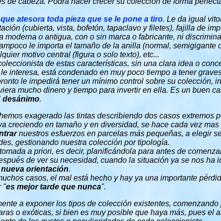
s de cabeza. Podrá hacer crecer su colección de forma perfec
que atesora toda pieza que se le pone a tiro
. Le da igual vitol
ación (cubierta, vista, bofetón, tapaclavo y filetes), fajilla de i
 moderna o antigua, con o sin marca o fabricante, ni discrimina
ampoco le importa el tamaño de la anilla (normal, semigigante 
quier motivo central (figura o solo texto), etc...
oleccionista de estas características, sin una clara idea o con
le interesa, está condenado en muy poco tiempo a tener grave
onto le impedirá tener un mínimo control sobre su colección, in
iera mucho dinero y tiempo para invertir en ella. Es un buen cal
l
desánimo
.
 hemos exagerado las tintas describiendo dos casos extremos p
va creciendo en tamaño y en diversidad, se hace cada vez mas 
ntrar
nuestros esfuerzos en parcelas más pequeñas, a elegir s
des, gestionando nuestra colección por tipología.
tomada a priori, es decir, planificándola para antes de comenza
spués de ver su necesidad, cuando la situación ya se nos ha i
a
nueva orientación
.
uchos casos, el mal está hecho y hay ya una importante pérdid
 "
es mejor tarde que nunca
".
ente a exponer los tipos de colección existentes, comenzando 
raras o exóticas, si bien es muy posible que haya más, pues el 