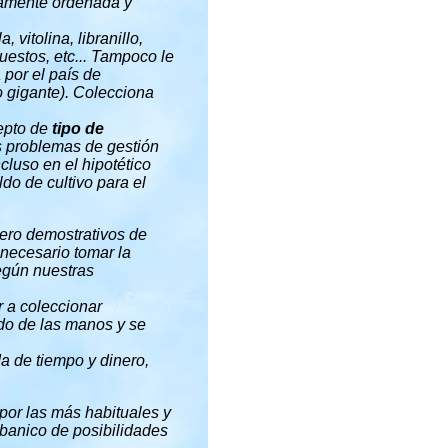
tamente ordenada y
a, vitolina, libranillo,
mpuestos, etc... Tampoco le
 por el país de
o gigante). Colecciona
cepto de
tipo de
s problemas de gestión
cluso en el hipotético
do de cultivo para el
ero demostrativos de
necesario tomar la
egún nuestras
r a coleccionar
do de las manos y se
a de tiempo y dinero,
por las más habituales y
abanico de posibilidades