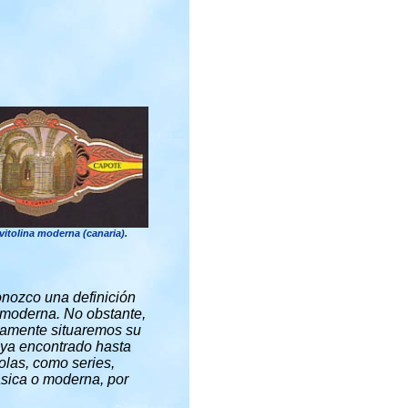
vitolina moderna (canaria).
conozco una definición
a moderna. No obstante,
ramente situaremos su
haya encontrado hasta
olas, como series,
lásica o moderna, por