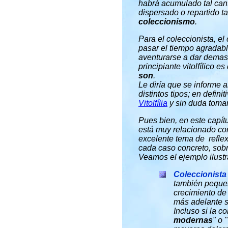
habrá acumulado tal can
dispersado o repartido ta
coleccionismo
.
Para el coleccionista, el
pasar el tiempo agradab
aventurarse a dar demasi
principiante vitolfílico e
son
.
Le diría que se informe 
distintos tipos; en defin
Vitolfília
y sin duda toma
Pues bien, en este capít
está muy relacionado con
excelente tema de refle
cada caso concreto, sobr
Veamos el ejemplo ilustr
Coleccionista
también pequeñ
crecimiento de
más adelante s
Incluso si la c
modernas
" o "