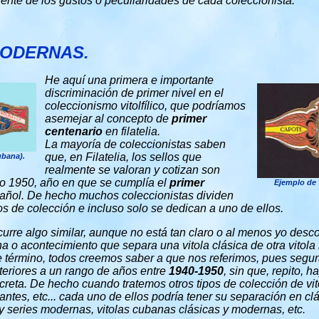
nte de los gustos o peculiaridades de cada coleccionista.
MODERNAS.
He aquí una primera e importante
discriminación de primer nivel en el
coleccionismo vitolfílico, que podríamos
asemejar al concepto de
primer
centenario
en filatelia.
La mayoría de coleccionistas saben
que, en Filatelia, los sellos que
ubana).
realmente se valoran y cotizan son
ño 1950, año en que se cumplía el
primer
Ejemplo de 
pañol
. De hecho muchos coleccionistas dividen
pos de colección e incluso solo se dedican a uno de ellos.
ocurre algo similar, aunque no está tan claro o al menos yo des
cha o acontecimiento que separa una vitola clásica de otra vitol
término, todos creemos saber a que nos referimos, pues segu
teriores a un rango de años entre
1940-1950
, sin que, repito, 
creta. De hecho cuando tratemos otros tipos de colección de vit
antes, etc... cada uno de ellos podría tener su separación en c
 y series modernas, vitolas cubanas clásicas y modernas, etc.