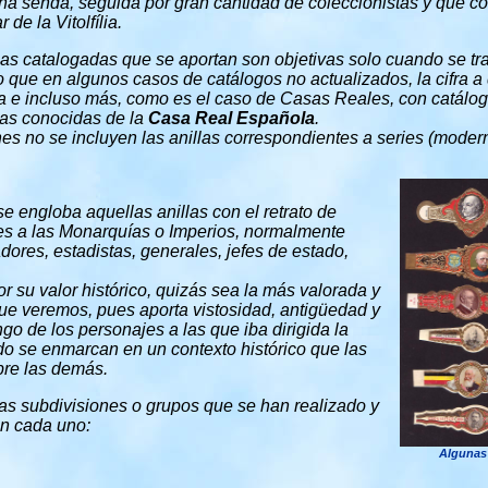
na senda, seguida por gran cantidad de coleccionistas y que co
de la Vitolfília.
tolas catalogadas que se aportan son objetivas solo cuando se tr
to que en algunos casos de catálogos no actualizados, la cifra a 
ada e incluso más, como es el caso de Casas Reales, con catál
las conocidas de la
Casa Real Española
.
nes no se incluyen las anillas correspondientes a series (modern
se engloba aquellas anillas con el retrato de
es a las Monarquías o Imperios, normalmente
ores, estadistas, generales, jefes de estado,
or su valor histórico, quizás sea la más valorada y
ue veremos, pues aporta vistosidad, antigüedad y
ngo de los personajes a las que iba dirigida la
odo se enmarcan en un contexto histórico que las
obre las demás.
as subdivisiones o grupos que se han realizado y
en cada uno:
Algunas 