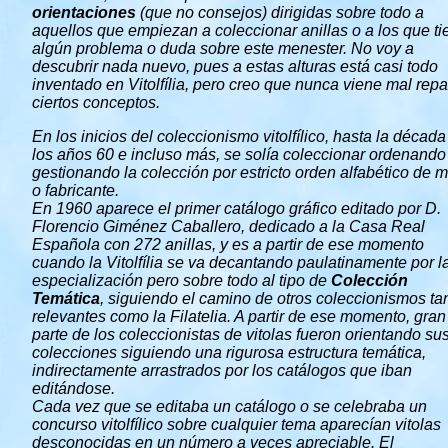
orientaciones
(que no consejos) dirigidas sobre todo a
aquellos que empiezan a coleccionar anillas o a los que t
algún problema o duda sobre este menester. No voy a
descubrir nada nuevo, pues a estas alturas está casi todo
inventado en Vitolfília, pero creo que nunca viene mal rep
ciertos conceptos.
En los inicios del coleccionismo vitolfílico, hasta la década
los años 60 e incluso más, se solía coleccionar ordenando
gestionando la colección por estricto orden alfabético de 
o fabricante.
En 1960 aparece el primer catálogo gráfico editado por D.
Florencio Giménez Caballero, dedicado a la Casa Real
Española con 272 anillas, y es a partir de ese momento
cuando la Vitolfília se va decantando paulatinamente por l
especialización pero sobre todo al tipo de
Colección
Temática
, siguiendo el camino de otros coleccionismos ta
relevantes como la Filatelia. A partir de ese momento, gran
parte de los coleccionistas de vitolas fueron orientando su
colecciones siguiendo una rigurosa estructura temática,
indirectamente arrastrados por los catálogos que iban
editándose.
Cada vez que se editaba un catálogo o se celebraba un
concurso vitolfílico sobre cualquier tema aparecían vitolas
desconocidas en un número a veces apreciable. El