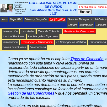
COLECCIONISTA DE VITOLAS
A la memoria de
mi padre:
DE PUROS
José Berni
Gómez q.e.p.d.
Juan Alberto Berni González A.V.E.
Buscar
El inició esta
1415
colección
Inicio
Mapa Web
Tabaco y Litografía
Grandes Tabaqueros
Mi Colecc
Compro
Información
Contacto
Introducción
Las Vitolas
Tipos de Colección
Gestionar las Colecciones
Las Habilitaciones
Las Marquillas Cigarreras
Introducción
Ordenación y Clasificación
La Catalogación Vitolfílica
Conservación
LA ORDENACIÓN Y LA CLASIFICACIÓN DE
LAS COLECCIONES
Vitolas defectuosas
La reparación
Como ya se apuntaba en el capítulo:
Tipos de Colección
,
relacionado con este tema y cuya lectura previa se
recomienda, toda colección de vitolas a partir de un tamañ
determinado necesita que mantengamos una correcta
metodología de ordenación de sus piezas, siendo tanto m
esta necesidad cuanto mayor es su número.
La experiencia nos demuestra que la correcta ordenación 
las colecciones constituye un factor de vital importancia en
Gestión de las Colecciones
y que nos permitirá un crecimi
ordenado de las mismas.
Pues bien, en este capítulo intentaremos transmitir unas