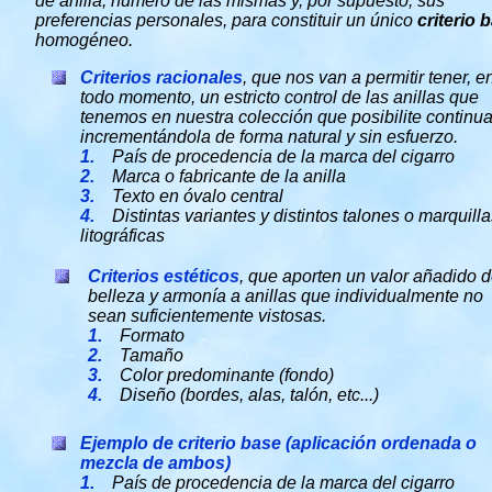
de anilla, número de las mismas y, por supuesto, sus
preferencias personales, para constituir un único
criterio 
homogéneo.
Criterios racionales
, que nos van a permitir tener, e
todo momento, un estricto control de las anillas que
tenemos en nuestra colección que posibilite continua
incrementándola de forma natural y sin esfuerzo.
1.
País de procedencia de la marca del cigarro
2.
Marca o fabricante de la anilla
3.
Texto en óvalo central
4.
Distintas variantes y distintos talones o marquilla
litográficas
Criterios estéticos
, que aporten un valor añadido 
belleza y armonía a anillas que individualmente no
sean suficientemente vistosas.
1.
Formato
2.
Tamaño
3.
Color predominante (fondo)
4.
Diseño (bordes, alas, talón, etc...)
Ejemplo de criterio base (aplicación ordenada o
mezcla de ambos)
1.
País de procedencia de la marca del cigarro