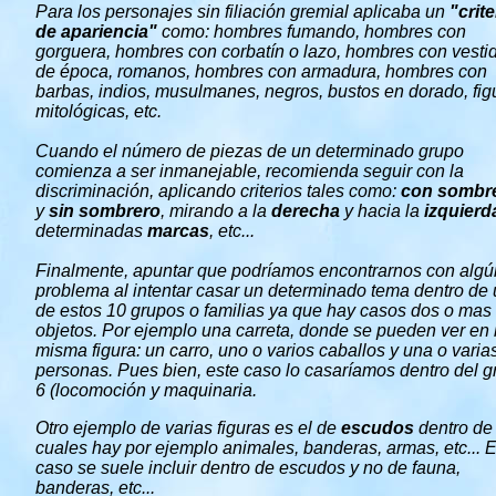
Para los personajes sin filiación gremial aplicaba un
"crite
de
apariencia"
como: hombres fumando, hombres con
gorguera, hombres con corbatín o lazo, hombres con vesti
de época, romanos, hombres con armadura, hombres con
barbas, indios, musulmanes, negros, bustos en dorado, fig
mitológicas, etc.
Cuando el número de piezas de un determinado grupo
comienza a ser inmanejable, recomienda seguir con la
discriminación, aplicando criterios tales como:
con sombr
y
sin sombrero
, mirando a la
derecha
y hacia la
izquierd
determinadas
marcas
, etc...
Finalmente, apuntar que podríamos encontrarnos con algú
problema al intentar casar un determinado tema dentro de
de estos 10 grupos o familias ya que hay casos dos o mas
objetos. Por ejemplo una carreta, donde se pueden ver en 
misma figura: un carro, uno o varios caballos y una o varia
personas. Pues bien, este caso lo casaríamos dentro del g
6 (locomoción y maquinaria.
Otro ejemplo de varias figuras es el de
escudos
dentro de 
cuales hay por ejemplo animales, banderas, armas, etc... 
caso se suele incluir dentro de escudos y no de fauna,
banderas, etc...