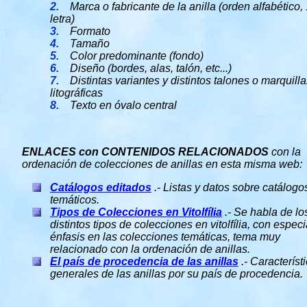
2.
Marca o fabricante de la anilla (orden alfabético, 
letra)
3.
Formato
4.
Tamaño
5.
Color predominante (fondo)
6.
Diseño (bordes, alas, talón, etc...)
7.
Distintas variantes y distintos talones o marquilla
litográficas
8.
Texto en óvalo central
ENLACES con CONTENIDOS RELACIONADOS
con la
ordenación de colecciones de anillas en esta misma web:
Catálogos editados
.- Listas y datos sobre catálogo
temáticos.
Tipos de Colecciones en Vitolfília
.- Se habla de lo
distintos tipos de colecciones en vitolfília, con especi
énfasis en las colecciones temáticas, tema muy
relacionado con la ordenación de anillas.
El país de procedencia de las anillas
.- Característ
generales de las anillas por su país de procedencia.