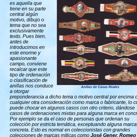
es aquella que
tiene en su parte
central algún
motivo, dibujo o
tema que no sea
exclusivamente
texto. Pues bien,
antes de
introducirnos en
este enorme y
apasionante
campo, conviene
recalcar que este
tipo de ordenación
o clasificación de
anillas nos conduce
Anillas de Casas Reales
a otorgar
preponderancia a dicho tema o motivo central por encima 
cualquier otra consideración como marca o fabricante, lo c
puede chocar en algunos casos con otro criterio, dándose
casos de ordenaciones mixtas para alguna marca en concr
Por ejemplo se da el caso de personas que ordenan su
colección por estricta temática, exceptuando alguna marca
concreta. Esto es normal en coleccionistas con grandes
colecciones de marcas míticas como
José Gener, Romeo