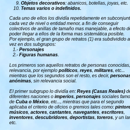
Objetos decorativos
: abanicos, botellas, joyas, etc.
Temas varios o indefinidos.
Cada uno de ellos los dividía repetidamente en subconjun
cada vez de nivel o entidad menor, a fin de conseguir
colectivos de anillas de tamaño mas manejable, a efecto d
poder llegar a ellos de la forma mas sistemática posible.
Por ejemplo, el gran grupo de retratos (1) era subdividido 
vez en dos subgrupos:
1.-
Personajes
2.-
Figuras humanas
.
Los primeros son aquellos retratos de personas conocidas
relevancia, por ejemplo
políticos
,
reyes
,
militares
, etc...
mientras que los segundos son el resto, es decir,
persona
anónimas
, sin relevancia social.
El primer subgrupo lo dividía en:
Reyes (Casas Reales)
de
diferentes naciones o
imperios
,
personajes
sociales fam
de
Cuba o México
, etc..., mientras que para el segundo
aplicaba el criterio de oficios o gremios tales como:
pintor
músicos
,
actores
,
cantantes
,
navegantes
,
escritores
,
inventores
,
descubridores
,
deportistas
,
toreros
, y un la
etc.