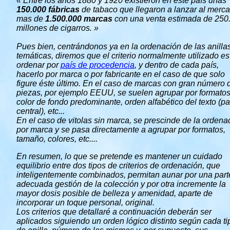
« Entre los años 1880 y 1920 existieron en este país unas
150.000 fábricas
de tabaco que llegaron a lanzar al merc
mas de
1.500.000 marcas
con una venta estimada de 250
millones de cigarros. »
Pues bien, centrándonos ya en la ordenación de las anilla
temáticas, diremos que el criterio normalmente utilizado es
ordenar por
país de procedencia
, y dentro de cada país,
hacerlo por marca o por fabricante en el caso de que solo
figure éste último. En el caso de marcas con gran número 
piezas, por ejemplo EEUU, se suelen agrupar por formatos
color de fondo predominante, orden alfabético del texto (pa
central), etc...
En el caso de vitolas sin marca, se prescinde de la ordena
por marca y se pasa directamente a agrupar por formatos,
tamaño, colores, etc....
En resumen, lo que se pretende es mantener un cuidado
equilibrio entre dos tipos de criterios de ordenación, que
inteligentemente combinados, permitan aunar por una part
adecuada gestión de la colección y por otra incremente la
mayor dosis posible de belleza y amenidad, aparte de
incorporar un toque personal, original.
Los criterios que detallaré a continuación deberán ser
aplicados siguiendo un orden lógico distinto según cada ti