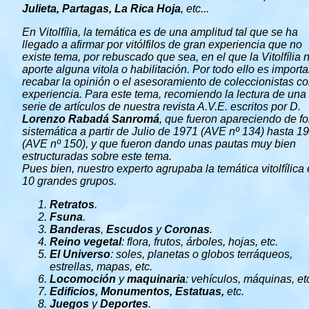
Julieta, Partagas, La Rica Hoja
, etc...
En Vitolfília, la temática es de una amplitud tal que se ha
llegado a afirmar por vitólfilos de gran experiencia que no
existe tema, por rebuscado que sea, en el que la Vitolfília 
aporte alguna vitola o habilitación. Por todo ello es import
recabar la opinión o el asesoramiento de coleccionistas c
experiencia. Para este tema, recomiendo la lectura de una
serie de artículos de nuestra revista A.V.E. escritos por D.
Lorenzo Rabadá Sanromá
, que fueron apareciendo de f
sistemática a partir de Julio de 1971 (AVE nº 134) hasta 1
(AVE nº 150), y que fueron dando unas pautas muy bien
estructuradas sobre este tema.
Pues bien, nuestro experto agrupaba la temática vitolfílica
10 grandes grupos.
Retratos
.
Fsuna
.
Banderas
,
Escudos
y
Coronas
.
Reino vegetal
: flora, frutos, árboles, hojas, etc.
El Universo
: soles, planetas o globos terráqueos,
estrellas, mapas, etc.
Locomoción
y
maquinaria
: vehículos, máquinas, etc
Edificios, Monumentos, Estatuas,
etc
.
Juegos
y
Deportes
.