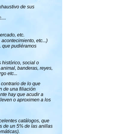
xhaustivo de sus
...
.
ercado, etc.
 acontecimiento, etc...)
... que pudiéramos
s histórico, social o
 animal, banderas, reyes,
go etc...
 contrario de lo que
n de una filiación
nte hay que acudir a
lleven o aproximen a los
xcelentes catálogos, que
s de un 5% de las anillas
emáticas).