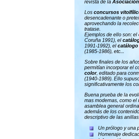
revista de la
Asociación 
Los
concursos vitolfíli
desencadenante o pretext
aprovechando la recolecc
tratase.
Ejemplos de ello son: el
Coruña 1991), el
catálo
1991-1992), el
catálogo 
(1985-1986), etc...
Sobre finales de los añ
permitían incorporar el c
color
, editado para con
(1940-1989). Ello supuso
significativamente los co
Buena prueba de la evolu
mas modernas, como el m
asamblea general ordinar
además de los contenidos
descriptivo de las anilla
Un prólogo y una p
Homenaje dedicado 