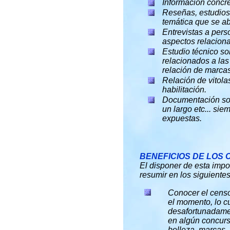
Información concre
Reseñas, estudios 
temática que se a
Entrevistas a pers
aspectos relaciona
Estudio técnico sob
relacionados a las
relación de marcas
Relación de vitola
habilitación.
Documentación sob
un largo etc... sie
expuestas.
BENEFICIOS DE LOS 
El disponer de esta impo
resumir en los siguientes
Conocer el censo
el momento, lo c
desafortunadamen
en algún concurs
belleza, marcas, v