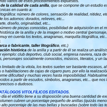
do varios de estos procedimientos expuestos.
de la calidad de cada anilla
, que se compone de un estudio e
écnicas en cuanto a:
itográfica:
número de colores, sensación de realidad, nitidez, etc
e los adornos: dorados, relieves, etc...
rte, diseño, originalidad, etc...
úmero de piezas conocidas, posibilidad de adquisición en el m
 histórica de la anilla y de la imagen o motivo central (personaje,
muy en cuenta los textos, anagramas, marquilla litográfica, etc
.
ca o fabricante, taller litográfico
, etc.)
liación histórica
de la anilla y a partir de él se realiza un análisi
r ejemplo: club deportivo, club social, empresa naviera, raza de
res, personajes socialmente conocidos, músicos, literatos, y un lar
 limitado de la vitola, los textos suelen ser bastante escasos, al
 o habilitaciones de cajas de cigarro puro, por ello la realizació
orme dificultad y muchas veces hasta imposibilidad. Habitualme
idos a partir de escudos, símbolos, anagramas, etc... que nos 
mprecisos o dudosos.
ATÁLOGOS VITOLFÍLICOS EDITADOS
.
día el vitólfilo tiene a su disposición una buena cantidad de e
 volumen cubren un porcentaje pequeño de anillas (quizás meno
 alto porcentaje de las mas bellas y buscadas (sobre todo las t