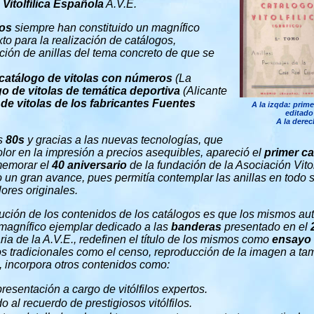
Vitolfílica Española
A.V.E.
cos
siempre han constituido un magnífico
o para la realización de catálogos,
ión de anillas del tema concreto de que se
catálogo de vitolas con números
(La
go de vitolas de temática deportiva
(Alicante
de vitolas de los fabricantes Fuentes
A la izqda: prime
editado
A la derec
os
80s
y gracias a las nuevas tecnologías, que
olor en la impresión a precios asequibles, apareció el
primer ca
memorar el
40 aniversario
de la fundación de la Asociación Vito
 un gran avance, pues permitía contemplar las anillas en todo 
lores originales.
ción de los contenidos de los catálogos es que los mismos aut
agnífico ejemplar dedicado a las
banderas
presentado en el
ia de la A.V.E., redefinen el título de los mismos como
ensayo v
 tradicionales como el censo, reproducción de la imagen a tam
s, incorpora otros contenidos como:
resentación a cargo de vitólfilos expertos.
al recuerdo de prestigiosos vitólfilos.