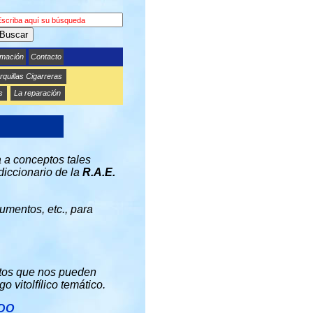
Buscar
rmación
Contacto
quillas Cigarreras
s
La reparación
a a conceptos tales
 diccionario de la
R.A.E.
umentos, etc., para
ctos que nos pueden
o vitolfílico temático.
IDO