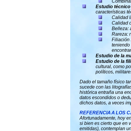
Combinan
Estudio técnico 
características t
Calidad l
Calidad d
Belleza: a
Rareza: n
Filiación
teniendo 
encontrar
Estudio de la mar
Estudio de la fi
cultural
, como po
políticos, milita
Dado el tamaño físico tan
sucede con las litografías
histórica entraña una en
datos escondidos o deduc
dichos datos, a veces i
REFERENCIA A LOS C
Afortunadamente, hoy en 
si bien es cierto que en
emitidas), contemplan un