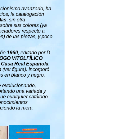
eccionismo avanzado, ha
cios, la catalogación
las
, sin otra
sobre sus colores (ya
enciadores respecto a
ón) de las piezas, y poco
año
1960
, editado por D.
OGO VITOLFÍLICO
a Casa Real Española
,
 (ver figura). Incorporó
os en blanco y negro.
ue evolucionando,
rtando una variada y
que cualquier catálogo
conocimientos
ciendo la mera