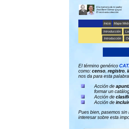
A la memoria de mi padre:
José Berni Gómez q.e.p.d.
El inició esta colección
Inicio
Mapa Web
Introducción
La
Introducción
Or
El término genérico
CAT
como:
censo
,
registro
,
nos da para esta palabra
Acción de
apunt
formar un catálog
Acción de
clasif
Acción de
inclui
Pues bien, pasemos sin 
interesar sobre esta impo