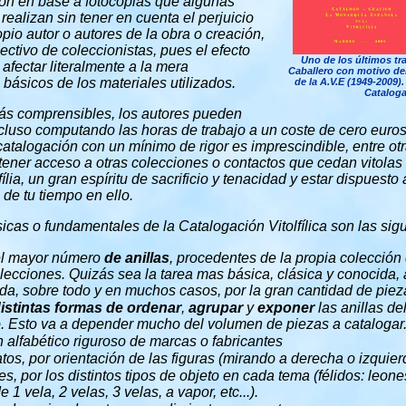
ión en base a fotocopias que algunas
ealizan sin tener en cuenta el perjuicio
pio autor o autores de la obra o creación,
lectivo de coleccionistas, pues el efecto
Uno de los últimos tr
afectar literalmente a la mera
Caballero con motivo del
ásicos de los materiales utilizados.
de la A.V.E (1949-2009).
Catalogac
s comprensibles, los autores pueden
incluso computando las horas de trabajo a un coste de cero euros
catalogación con un mínimo de rigor es imprescindible, entre ot
tener acceso a otras colecciones o contactos que cedan vitolas 
ília, un gran espíritu de sacrificio y tenacidad y estar dispuesto 
 de tu tiempo en ello.
icas o fundamentales de la Catalogación Vitolfílica son las sigu
l mayor número
de anillas
, procedentes de la propia colección 
lecciones. Quizás sea la tarea mas básica, clásica y conocida
a, sobre todo y en muchos casos, por la gran cantidad de piez
istintas
formas de ordenar
,
agrupar
y
exponer
las anillas de
. Esto va a depender mucho del volumen de piezas a catalogar
 alfabético riguroso de marcas o fabricantes
tos, por orientación de las figuras (mirando a derecha o izquier
es, por los distintos tipos de objeto en cada tema (félidos: leones
 1 vela, 2 velas, 3 velas, a vapor, etc...).