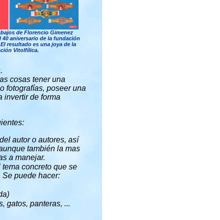
abajos de Florencio Gimenez
 40 aniversario de la fundación
 El resultado es una joya de la
ión Vitolfílica.
.
ras cosas tener una
o fotografías, poseer una
a invertir de forma
ientes:
del autor o autores, así
, aunque también la mas
as a manejar.
l tema concreto que se
. Se puede hacer:
da)
, gatos, panteras, ...