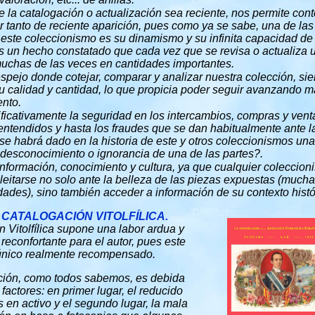
e la catalogación o actualización sea reciente, nos permite con
r tanto de reciente aparición, pues como ya se sabe, una de las
este coleccionismo es su dinamismo y su infinita capacidad de
Es un hecho constatado que cada vez que se revisa o actualiza
muchas de las veces en cantidades importantes.
spejo donde cotejar, comparar y analizar nuestra colección, si
u calidad y cantidad, lo que propicia poder seguir avanzando
ento.
ificativamente la seguridad en los intercambios, compras y ven
ntendidos y hasta los fraudes que se dan habitualmente ante l
e habrá dado en la historia de este y otros coleccionismos un
l desconocimiento o ignorancia de una de las partes?.
nformación, conocimiento y cultura, ya que cualquier coleccioni
deleitarse no solo ante la belleza de las piezas expuestas (much
dades), sino también acceder a información de su contexto históri
 CATALOGACIÓN VITOLFÍLICA.
n Vitolfílica supone una labor ardua y
 reconfortante para el autor, pues este
l único realmente recompensado.
ción, como todos sabemos, es debida
actores: en primer lugar, el reducido
 en activo y el segundo lugar, la mala