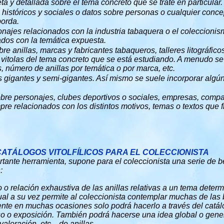
ta y detallada sobre el tema concreto que se trate en particular.
históricos y sociales o datos sobre personas o cualquier conce
borda.
onajes relacionados con la industria tabaquera o el coleccionismo
dos con la temática expuesta.
re anillas, marcas y fabricantes tabaqueros, talleres litográficos
 vitolas del tema concreto que se está estudiando. A menudo se
, número de anillas por temática o por marca, etc.
s gigantes y semi-gigantes. Así mismo se suele incorporar algún
re personajes, clubes deportivos o sociales, empresas, compañ
mpre relacionados con los distintos motivos, temas o textos que f
CATÁLOGOS VITOLFÍLICOS PARA EL COLECCIONISTA
rtante herramienta, supone para el coleccionista una serie de 
:
 o relación exhaustiva de las anillas relativas a un tema deter
ual a su vez permite al coleccionista contemplar muchas de las 
te en muchas ocasiones solo podrá hacerlo a través del catá
o o exposición. También podrá hacerse una idea global o gener
aloración, etc... de anillas.