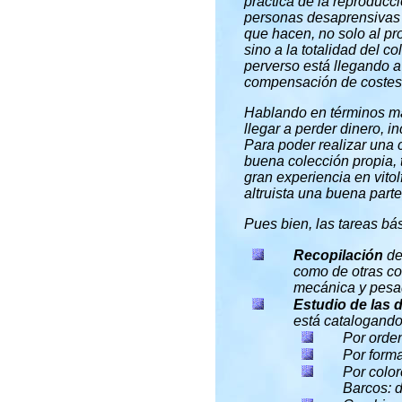
práctica de la reproducc
personas desaprensivas r
que hacen, no solo al pro
sino a la totalidad del co
perverso está llegando a 
compensación de costes b
Hablando en términos má
llegar a perder dinero, 
Para poder realizar una 
buena colección propia, 
gran experiencia en vitolf
altruista una buena parte
Pues bien, las tareas bás
Recopilación
de
como de otras co
mecánica y pesad
Estudio de las d
está catalogando
Por orden
Por forma
Por color
Barcos: de