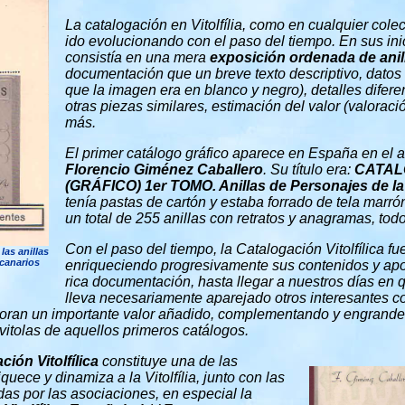
La catalogación en Vitolfília, como en cualquier col
ido evolucionando con el paso del tiempo. En sus ini
consistía en una mera
exposición ordenada de anil
documentación que un breve texto descriptivo, datos 
que la imagen era en blanco y negro), detalles difer
otras piezas similares, estimación del valor (valoraci
más.
El primer catálogo gráfico aparece en España en el 
Florencio Giménez Caballero
. Su título era:
CATAL
(GRÁFICO) 1er TOMO. Anillas de Personajes de l
tenía pastas de cartón y estaba forrado de tela marrón
un total de 255 anillas con retratos y anagramas, tod
Con el paso del tiempo, la Catalogación Vitolfílica f
las anillas
 canarios
enriqueciendo progresivamente sus contenidos y apo
rica documentación, hasta llegar a nuestros días en 
lleva necesariamente aparejado otros interesantes 
poran un importante valor añadido, complementando y engrande
vitolas de aquellos primeros catálogos.
ción Vitolfílica
constituye una de las
uece y dinamiza a la Vitolfília, junto con las
das por las asociaciones, en especial la