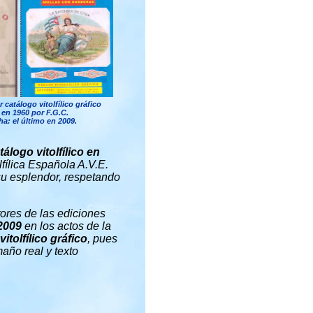
r catálogo vitolfílico gráfico
 en 1960 por F.G.C.
ha: el último en 2009.
tálogo vitolfílico en
lfílica Española A.V.E.
su esplendor, respetando
ores de las ediciones
2009
en los actos de la
itolfílico gráfico
, pues
año real y texto