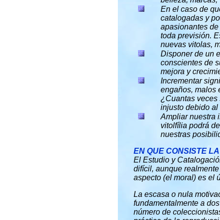
En el caso de qu
catalogadas y po
apasionantes de 
toda previsión. 
nuevas vitolas, 
Disponer de un e
conscientes de s
mejora y crecimi
Incrementar sign
engaños, malos e
¿Cuantas veces s
injusto debido a
Ampliar nuestra i
vitolfília podrá 
nuestras posibili
EN QUE CONSISTE LA
El Estudio y Catalogació
difícil, aunque realmente
aspecto (el moral) es e
La escasa o nula motiva
fundamentalmente a dos f
número de coleccionistas