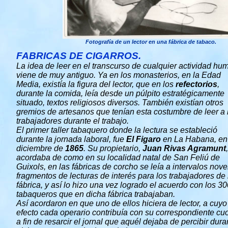
Fotografía de un lector en una fábrica de tabaco.
FABRICAS DE CIGARROS.
La idea de leer en el transcurso de cualquier actividad h
viene de muy antiguo. Ya en los monasterios, en la Edad
Media, existía la figura del lector, que en los
refectorios
,
durante la comida, leía desde un púlpito estratégicamente
situado, textos religiosos diversos. También existían otros
gremios de artesanos que tenían esta costumbre de leer a 
trabajadores durante el trabajo.
El primer taller tabaquero donde la lectura se estableció
durante la jornada laboral, fue
El Figaro
en La Habana, en
diciembre de
1865
. Su propietario,
Juan Rivas Agramunt
acordaba de como en su localidad natal de San Feliú de
Guixols, en las fábricas de corcho se leía a intervalos nove
fragmentos de lecturas de interés para los trabajadores de 
fábrica, y así lo hizo una vez logrado el acuerdo con los 3
tabaqueros que en dicha fábrica trabajaban.
Así acordaron en que uno de ellos hiciera de lector, a cuyo
efecto cada operario contribuía con su correspondiente cuo
a fin de resarcir el jornal que aquél dejaba de percibir dura