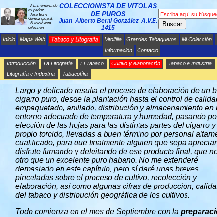
COLECCIONISTA DE VITOLAS
A la memoria de
mi padre:
DE PUROS
José Berni
Gómez q.e.p.d.
Juan Alberto Berni González A.V.E.
Buscar
El inició esta
1415
colección
Inicio
Mapa Web
Vitolfilia
Grandes Tabaqueros
Mi Colección
Información
Contacto
Introducción
La Litografía
El Tabaco
Cultivo y elaboración
Tabaco e Industria
Litografía e Industria
Tabacofília
CULTIVO Y ELABORACIÓN DEL TABACO
Largo y delicado resulta el proceso de elaboración de un 
cigarro puro, desde la plantación hasta el control de calida
empaquetado, anillado, distribución y almacenamiento en
entorno adecuado de temperatura y humedad, pasando por
elección de las hojas para las distintas partes del cigarro y
propio torcido, llevadas a buen término por personal altam
cualificado, para que finalmente alguien que sepa apreciar
disfrute fumando y deleitando de ese producto final, que n
otro que un excelente puro habano. No me extenderé
demasiado en este capítulo, pero sí daré unas breves
pinceladas sobre el proceso de cultivo, recolección y
elaboración, así como algunas cifras de producción, calid
del tabaco y distribución geográfica de los cultivos.
Todo comienza en el mes de Septiembre con la
preparac