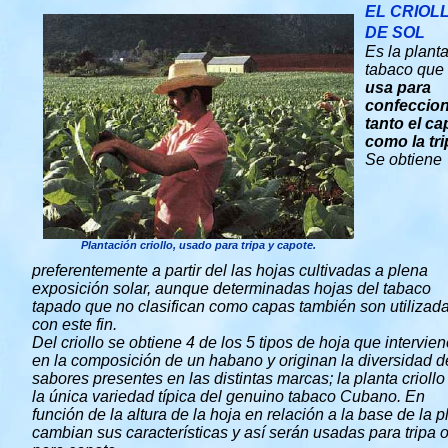
EL CRIOL
DE SOL
Es la plant
tabaco que
usa para
confeccio
tanto el ca
como la tri
Se obtiene
Plantación criollo, usado para tripa y capote.
preferentemente a partir del las hojas cultivadas a plena
exposición solar, aunque determinadas hojas del tabaco
tapado que no clasifican como capas también son utilizad
con este fin.
Del criollo se obtiene 4 de los 5 tipos de hoja que intervie
en la composición de un habano y originan la diversidad d
sabores presentes en las distintas marcas; la planta criollo
la única variedad típica del genuino tabaco Cubano. En
función de la altura de la hoja en relación a la base de la p
cambian sus características y así serán usadas para tripa 