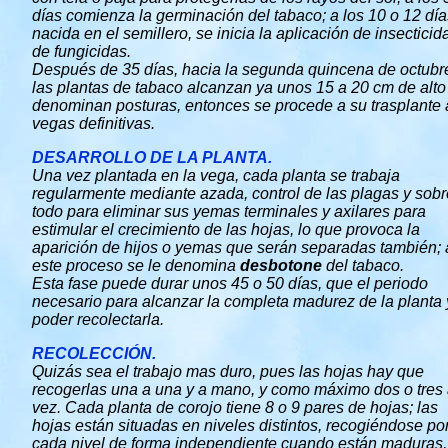
días comienza la germinación del tabaco; a los 10 o 12 dí
nacida en el semillero, se inicia la aplicación de insecticid
de fungicidas.
Después de 35 días, hacia la segunda quincena de octubr
las plantas de tabaco alcanzan ya unos 15 a 20 cm de alto
denominan posturas, entonces se procede a su trasplante 
vegas definitivas.
DESARROLLO DE LA PLANTA.
Una vez plantada en la vega, cada planta se trabaja
regularmente mediante azada, control de las plagas y sobr
todo para eliminar sus yemas terminales y axilares para
estimular el crecimiento de las hojas, lo que provoca la
aparición de hijos o yemas que serán separadas también; 
este proceso se le denomina
desbotone
del tabaco.
Esta fase puede durar unos 45 o 50 días, que el periodo
necesario para alcanzar la completa madurez de la planta 
poder recolectarla.
RECOLECCIÓN.
Quizás sea el trabajo mas duro, pues las hojas hay que
recogerlas una a una y a mano, y como máximo dos o tres 
vez. Cada planta de corojo tiene 8 o 9 pares de hojas; las
hojas están situadas en niveles distintos, recogiéndose po
cada nivel de forma independiente cuando están maduras,