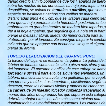
dando crédito al mito popular de que los Habanos se tuer
sobre los muslos de las doncellas. La hoja para tripa, una 
despalillada, se coloca en
tendales
o
parrillas
, que son u
especie de bastidores hechos con varillas de madera
distanciadas unos 4 o 5 cm. que se viraban cada cierto ti
para que la hoja perdiera cierta humedad; posteriormente 
embarrilaba en grandes barriles de madera bien tapados p
dar a la hoja empalme, que significa que la hoja en el barri
pierde la melaza natural, quedando mejor curada para su
elaboración por el torcedor. Se consigue mejorar la combu
evitando que se apagase con frecuencia sin que el cigarro
pierda su aroma.
TORCIDO ELABORACIÓN DEL CIGARRO PURO.
El torcido del cigarro se realiza en la
galera
. La galera de 
fábrica de tabacos suele ser la sala o pieza más clara y am
del inmueble. El artesano o artífice de este trabajo se llam
torcedor
y utilizará para ello los siguientes elementos: un
tablero, una cuchilla o chaveta, una guillotina, goma vegeta
una prensa y moldes. Los torcedores, clasificados según s
destreza, crean las distintas vitolas y marcas de Habanos.
La
carrera
de un maestro torcedor comienza trabajando al
menos dos años de aprendiz; los que superan esta catego
deberán trabajar otros seis años más como mínimo para
dominar todas las modalidades existentes. Los criterios de