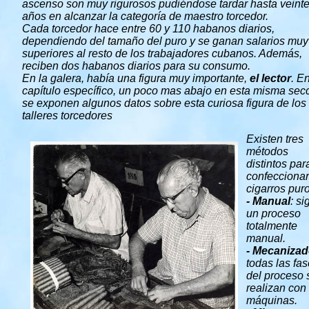
ascenso son muy rigurosos pudiéndose tardar hasta veint
años en alcanzar la categoría de maestro torcedor.
Cada torcedor hace entre 60 y 110 habanos diarios,
dependiendo del tamaño del puro y se ganan salarios muy
superiores al resto de los trabajadores cubanos. Además,
reciben dos habanos diarios para su consumo.
En la galera, había una figura muy importante,
el lector
. E
capítulo específico, un poco mas abajo en esta misma secc
se exponen algunos datos sobre esta curiosa figura de los
talleres torcedores
Existen tres
métodos
distintos par
confeccionar
cigarros puro
- Manual
: s
un proceso
totalmente
manual.
- Mecaniza
todas las fa
del proceso 
realizan con
máquinas.