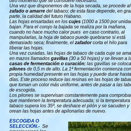
otro momento que se considere necesario.
Una vez que disponemos de la hoja secada, se procede al
zafado o amarre
del tabaco; de esta fase depende, en gra
parte, la calidad del futuro Habano.
Las hojas ensartadas en los
cujes
(1000 a 1500 por unida
bajan. Para el corojo la bajada se realiza por la mañana,
cuando no hace mucho calor pues en caso contrario, al
manipularlas, la hoja de tabaco puede quebrarse si está
demasiado seca; finalmente, el
zafador
corta el hilo para
liberar las hojas.
Una vez curadas, las hojas de tabaco de cada cuje se ama
en mazos llamados
gavillas
(30 a 50 hojas) y se llevan a l
casas de fermentación o curación
; las gavillas se coloc
pilones
de 0,5 m de alto. La 1ª fermentación comienza con
propia humedad presente en las hojas y puede durar hast
días. Este proceso reduce las resinas en las hojas de taba
que toman un color más uniforme, antes de pasar a las lab
de escogida.
Los pilones se supervisan constantemente para comproba
que mantienen la temperatura adecuada; si la temperatura
tabaco supera los 35º, se deshace el pilón y se sacuden y
orean las hojas antes de apilonarlas de nuevo.
ESCOGIDA O
SELECCIÓN.-
Se