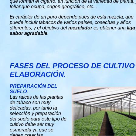
que forman el cigarro, en función de la variedad de planta,
foliar que ocupa, origen geográfico, etc...
El carácter de un puro depende pues de esta mezcla, que
puede incluir tabacos de varios países, cosechas y años
diferentes, y el objetivo del
mezclador
es obtener una
liga
sabor agradable
.
FASES DEL PROCESO DE CULTIVO
ELABORACIÓN.
PREPARACIÓN DEL
SUELO.
Las raíces de las plantas
de tabaco son muy
delicadas, por tanto la
selección y preparación
del suelo para este tipo de
cultivo debe ser muy
esmerada ya que se
deben crear las