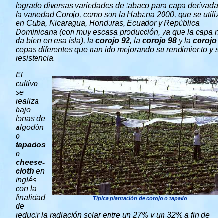
logrado diversas variedades de tabaco para capa derivad
la variedad Corojo, como son la Habana 2000, que se utili
en Cuba, Nicaragua, Honduras, Ecuador y República
Dominicana (con muy escasa producción, ya que la capa 
da bien en esa isla), la
corojo 92
, la
corojo 98
y la
corojo
cepas diferentes que han ido mejorando su rendimiento y 
resistencia.
El
cultivo
se
realiza
bajo
lonas de
algodón
o
tapados
o
cheese-
cloth
en
inglés
con la
finalidad
Típica plantación de corojo o tapado
de
reducir la radiación solar entre un 27% y un 32% a fin de