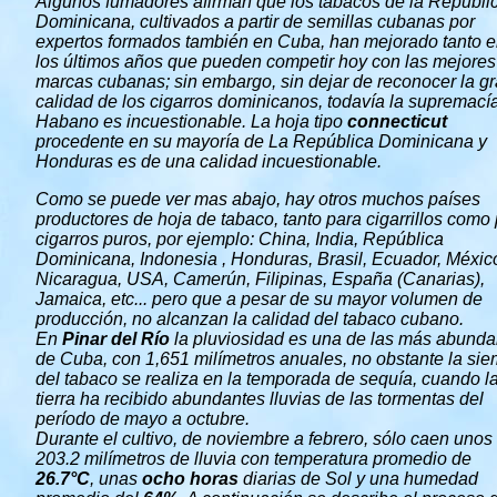
Algunos fumadores afirman que los tabacos de la Repúbli
Dominicana, cultivados a partir de semillas cubanas por
expertos formados también en Cuba, han mejorado tanto 
los últimos años que pueden competir hoy con las mejores
marcas cubanas; sin embargo, sin dejar de reconocer la g
calidad de los cigarros dominicanos, todavía la supremací
Habano es incuestionable. La hoja tipo
connecticut
procedente en su mayoría de La República Dominicana y
Honduras es de una calidad incuestionable.
Como se puede ver mas abajo, hay otros muchos países
productores de hoja de tabaco, tanto para cigarrillos como
cigarros puros, por ejemplo: China, India, República
Dominicana, Indonesia , Honduras, Brasil, Ecuador, Méxic
Nicaragua, USA, Camerún, Filipinas, España (Canarias),
Jamaica, etc... pero que a pesar de su mayor volumen de
producción, no alcanzan la calidad del tabaco cubano.
En
Pinar del Río
la pluviosidad es una de las más abunda
de Cuba, con 1,651 milímetros anuales, no obstante la si
del tabaco se realiza en la temporada de sequía, cuando l
tierra ha recibido abundantes lluvias de las tormentas del
período de mayo a octubre.
Durante el cultivo, de noviembre a febrero, sólo caen unos
203.2 milímetros de lluvia con temperatura promedio de
26.7°C
, unas
ocho horas
diarias de Sol y una humedad