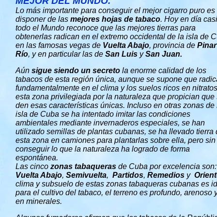
MEJOR DEL MUNDO.
Lo más importante para conseguir el mejor cigarro puro es
disponer de las
mejores hojas de tabaco
. Hoy en día cas
todo el Mundo reconoce que las mejores tierras para
obtenerlas radican en el extremo occidental de la isla de 
en las famosas vegas de
Vuelta Abajo
, provincia de
Pinar
Río
, y en particular las de
San Luis
y
San Juan.
Aún
sigue siendo un secreto
la enorme calidad de los
tabacos de esta región única, aunque se supone que radic
fundamentalmente en el clima y los suelos ricos en nitrato
esta zona privilegiada por la naturaleza que propician que
den esas características únicas. Incluso en otras zonas de 
isla de Cuba se ha intentado imitar las condiciones
ambientales mediante invernaderos especiales, se han
utilizado semillas de plantas cubanas, se ha llevado tierra
esta zona en camiones para plantarlas sobre ella, pero sin
conseguir lo que la naturaleza ha logrado de forma
espontánea.
Las cinco
zonas tabaqueras
de Cuba por excelencia son:
Vuelta Abajo
,
Semivuelta
,
Partidos
,
Remedios
y
Orien
clima y subsuelo de estas zonas tabaqueras cubanas es i
para el cultivo del tabaco, el terreno es profundo, arenoso y
en minerales.