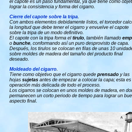
el capote es un paso fundamental, ya que tiene como obje
lograr la consistencia y forma del cigarro.
Cierre del capote sobre la tripa
.
Con ambos elementos debidamente listos, el torcedor calc
la longitud que debe tener el cigarro y envuelve el capote
sobre la tripa de un modo definitivo.
El capote con la tripa forma el
tirulo
, también llamado
emp
o
bunche
, conformando así un puro desprovisto de capa.
Después, los tirulos se colocan en filas de unas 10 unidad
sobre moldes de madera del tamaño del producto final
deseado.
Moldeado del cigarro
.
Tiene como objetivo que el cigarro quede
prensado
y las
hojas
sujetas
antes de empezar a colocar la capa; esta es 
operación más delicada de todo el proceso.
Los cigarros se colocan en unos moldes de madera, en d
permanecen un corto periodo de tiempo para lograr un bu
aspecto final.