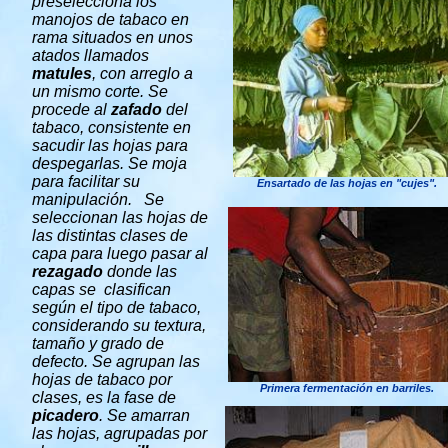
preselecciona los
manojos de tabaco en
rama situados en unos
atados llamados
matules
, con arreglo a
un mismo corte.
Se
procede al
zafado
del
tabaco, consistente en
sacudir las hojas para
despegarlas. Se moja
para facilitar su
Ensartado de las hojas en "cujes".
manipulación.
Se
seleccionan las hojas de
las distintas clases de
capa para luego pasar al
rezagado
donde las
capas se clasifican
según el tipo de tabaco,
considerando su textura,
tamaño y grado de
defecto.
Se agrupan las
hojas de tabaco por
Primera fermentación en barriles.
clases, es la fase de
picadero
.
Se amarran
las hojas, agrupadas por