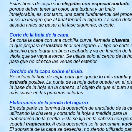
Estas hojas de capa son
elegidas con especial cuidado
porque deben tener un color, una textura y un brillo
inmejorable; es, por tanto, una parte fundamental del proc
al ser la imagen que al final tendrá el cigarro. La capa deb
alisada antes de pasar a la fase siguiente, el corte.
Corte de la hoja de la capa
.
Se corta la capa con una cuchilla curva, llamada
chaveta
,
la que prepara el
vestido
final del cigarro. El tipo de corte 
decisivo para lograr un buen acabado y va en función de l
vitola que se vaya a torcer. Se utiliza solo el centro de la ho
para que no ofrezca las venas del exterior.
Torcido de la capa sobre el tirulo
.
Se coloca la hoja de capa para que quede lo más
sujeta
y
estirada
posible. La punta de la hoja debe quedar en el pi
la base de la hoja en la cabeza, al objeto de que el puro s
más suave en las primeras caladas.
Elaboración de la perilla del cigarro
.
En esta parte se termina la operación de enrollado de la c
utilizando la chaveta y cortando la hoja a medida para la
elaboración de la perilla. Esta se fija en la cabeza con go
vegetal
tragacanto
. A esta operación se la denomina
vuel
El sobrante de la capa se desecha, no siendo utilizado par