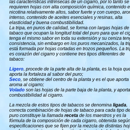
las características intrínsecas de un cigarro, por lo tanto se
requieren hojas con alta composición química, contenido 
nicotina relativamente altos, sabor fuerte y con cuerpo, ar
intenso, contenido de aceites esenciales y resinas, alta
elasticidad y buena combustibilidad.
La tripa, en puros de calidad, se forma con largas hojas de
tabaco que ocupan la longitud total del puro para que el ci
tenga el mismo sabor en toda su extensión y su ceniza te
consistencia, sin embargo en los puros mecanizados, la tr
está formada por hojas cortadas en trozos pequeños. La tr
es corazón del cigarro y contiene tres tipos diferentes de
tabaco:
Ligero
, procede de la parte alta de la planta, es la hoja qu
aporta la fortaleza al sabor del puro;
Seco
, se obtiene del centro de la planta y es el que aporta 
aroma al cigarro;
Volado
son las hojas de la parte baja de la planta, y aporta
combustibilidad al cigarro.
La mezcla de estos tipos de tabacos se denomina
ligada.
correcta combinación de hojas de tabaco para cada tipo d
puro constituye la llamada
receta
de los maestros y es la
fórmula de la composición de cada cigarro, obtenida según
especificaciones que se fijen por la mezcla de distintas ho