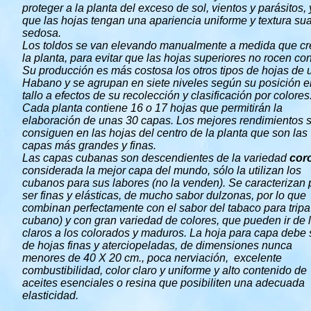
proteger a la planta del exceso de sol, vientos y parásitos, 
que las hojas tengan una apariencia uniforme y textura su
sedosa.
Los toldos se van elevando manualmente a medida que cr
la planta, para evitar que las hojas superiores no rocen con
Su producción es más costosa los otros tipos de hojas de 
Habano y se agrupan en siete niveles según su posición e
tallo a efectos de su recolección y clasificación por colores
Cada planta contiene 16 o 17 hojas que permitirán la
elaboración de unas 30 capas. Los mejores rendimientos 
consiguen en las hojas del centro de la planta que son las
capas más grandes y finas.
Las capas cubanas son descendientes de la variedad
cor
considerada la mejor capa del mundo, sólo la utilizan los
cubanos para sus labores (no la venden). Se caracterizan 
ser finas y elásticas, de mucho sabor dulzonas, por lo que
combinan perfectamente con el sabor del tabaco para tripa
cubano) y con gran variedad de colores, que pueden ir de 
claros a los colorados y maduros. La hoja para capa debe 
de hojas finas y aterciopeladas, de dimensiones nunca
menores de 40 X 20 cm., poca nerviación, excelente
combustibilidad, color claro y uniforme y alto contenido de
aceites esenciales o resina que posibiliten una adecuada
elasticidad.