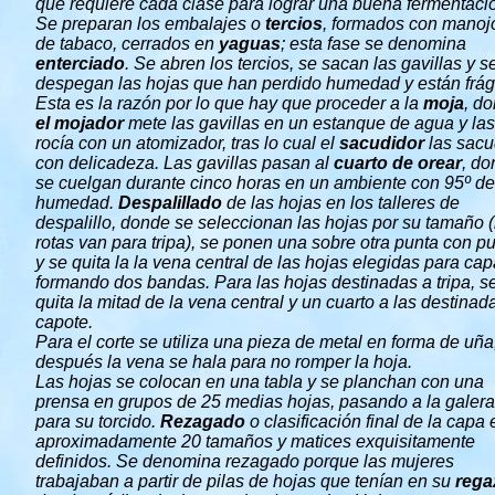
que requiere cada clase para lograr una buena fermentac
Se preparan los embalajes o
tercios
, formados con manoj
de tabaco, cerrados en
yaguas
; esta fase se denomina
enterciado
. Se abren los tercios, se sacan las gavillas y s
despegan las hojas que han perdido humedad y están frági
Esta es la razón por lo que hay que proceder a la
moja
, d
el mojador
mete las gavillas en un estanque de agua y las
rocía con un atomizador, tras lo cual el
sacudidor
las sac
con delicadeza. Las gavillas pasan al
cuarto de orear
, d
se cuelgan durante cinco horas en un ambiente con 95º de
humedad.
Despalillado
de las hojas en los talleres de
despalillo, donde se seleccionan las hojas por su tamaño (
rotas van para tripa), se ponen una sobre otra punta con p
y se quita la la vena central de las hojas elegidas para cap
formando dos bandas. Para las hojas destinadas a tripa, s
quita la mitad de la vena central y un cuarto a las destinad
capote.
Para el corte se utiliza una pieza de metal en forma de uña
después la vena se hala para no romper la hoja.
Las hojas se colocan en una tabla y se planchan con una
prensa en grupos de 25 medias hojas, pasando a la galera
para su torcido.
Rezagado
o clasificación final de la capa 
aproximadamente 20 tamaños y matices exquisitamente
definidos. Se denomina rezagado porque las mujeres
trabajaban a partir de pilas de hojas que tenían en su
rega