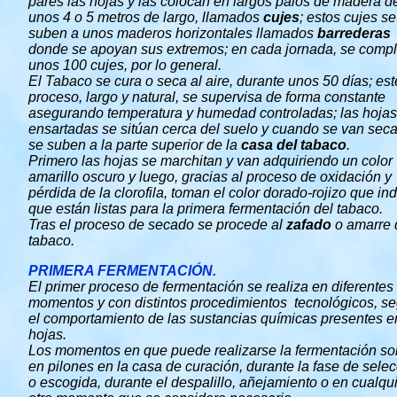
pares las hojas y las colocan en largos palos de madera d
unos 4 o 5 metros de largo, llamados
cujes
; estos cujes se
suben a unos maderos horizontales llamados
barrederas
donde se apoyan sus extremos; en cada jornada, se comp
unos 100 cujes, por lo general.
El Tabaco se cura o seca al aire, durante unos 50 días; est
proceso, largo y natural, se supervisa de forma constante
asegurando temperatura y humedad controladas; las hojas
ensartadas se sitúan cerca del suelo y cuando se van sec
se suben a la parte superior de la
casa del tabaco
.
Primero las hojas se marchitan y van adquiriendo un color
amarillo oscuro y luego, gracias al proceso de oxidación y
pérdida de la clorofila, toman el color dorado-rojizo que in
que están listas para la primera fermentación del tabaco.
Tras el proceso de secado se procede al
zafado
o amarre 
tabaco.
PRIMERA FERMENTACIÓN
.
El primer proceso de fermentación se realiza en diferentes
momentos y con distintos procedimientos tecnológicos, s
el comportamiento de las sustancias químicas presentes e
hojas.
Los momentos en que puede realizarse la fermentación so
en pilones en la casa de curación, durante la fase de sele
o escogida, durante el despalillo, añejamiento o en cualqu