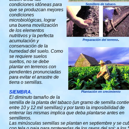
condiciones idóneas para
Semillero de tabaco.
que se produzcan mejores
condiciones
microbiológicas, lograr
una buena movilización
de los elementos
nutritivos y la perfecta
.
Preparación del terreno
acumulación y
conservación de la
humedad del suelo. Como
se requiere suelos
sueltos, no se debe
plantar en terrenos con
pendientes pronunciadas
para evitar el arrastre de
tierra o semillas.
SIEMBRA.
Plantación en crecimiento
El diminuto tamaño de la
semilla de la planta del tabaco (un gramo de semilla conti
entre 10 y 12 mil semillas) y por tanto la imposibilidad de
enterrar las mismas implica que deba plantarse antes en
semilleros.
Las minúsculas semillas se plantan en septiembre y se cu
con tela o paja para protegerlas de los rayos del sol; a los 