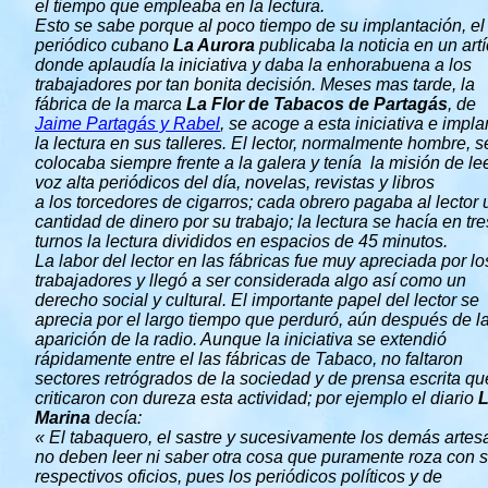
el tiempo que empleaba en la lectura.
Esto se sabe porque al poco tiempo de su implantación, el
periódico cubano
La Aurora
publicaba la noticia en un art
donde aplaudía la iniciativa y daba la enhorabuena a los
trabajadores por tan bonita decisión. Meses mas tarde, la
fábrica de la marca
La Flor de Tabacos de Partagás
, de
Jaime Partagás y Rabel
, se acoge a esta iniciativa e impla
la lectura en sus talleres.
El lector, normalmente hombre, s
colocaba siempre frente a la galera y tenía la misión de le
voz alta periódicos del día, novelas, revistas y libros
a los torcedores de cigarros; cada obrero pagaba al lector
cantidad de dinero por su trabajo; la lectura se hacía en tre
turnos la lectura divididos en espacios de 45 minutos.
La labor del lector en las fábricas fue muy apreciada por lo
trabajadores y llegó a ser considerada algo así como un
derecho social y cultural. El importante papel del lector se
aprecia por el largo tiempo que perduró, aún después de l
aparición de la radio. Aunque la iniciativa se extendió
rápidamente entre el las fábricas de Tabaco, no faltaron
sectores retrógrados de la sociedad y de prensa escrita qu
criticaron con dureza esta actividad; por ejemplo el diario
Marina
decía:
« El tabaquero, el sastre y sucesivamente los demás arte
no deben leer ni saber otra cosa que puramente roza con 
respectivos oficios, pues los periódicos políticos y de