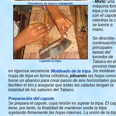
- Mixto
: una
Torcedores de tabaco trabajando.
máquina for
tripa y la cub
con el capot
mientras la 
se tuerce a
mano.
Se describe 
continuación
principales
tareas del
torcedor de
Ligando la tripa.
Tabaco en e
proceso man
en rigurosa secuencia:
.
Se moldean 
Moldeado de la tripa
hojas de tripa en forma cilíndrica,
plisando
las hojas como
fuese un abanico para crear pasos de aire horizontales qu
faciliten el tiro y asegurar que todas las caladas tengan la
totalidad de los sabores del Tabaco.
Preparación del capote
.
Se prepara el capote, cuya misión es sujetar la tripa. El ca
tiene, por tanto, la finalidad de mantener unida la tripa
sujetando firmemente las hojas internas. La unión de la tri