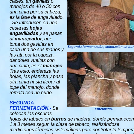
clases, en
gavillas
o
manojos de 40 o 50 con
una cinta por su cabeza,
es la fase de engavillado.
Se introducen en una
cesta las
hojas
engavilladas
y se pasan
al
manojeador
, que
toma dos gavillas en
Segunda fermentación, colocación en bur
cada una de sus manos y
las ata por la cabeza,
dándoles vueltas con
una cinta, es el
manojeo.
Tras esto, endereza las
hojas, las plancha y pasa
otra cinta hasta llegar al
tope del manojo, donde
remata con un nudo.
SEGUNDA
FERMENTACIÓN.-
Se
Enterciado.
colocan las oscuras
hojas de tabaco en
burros
de madera, donde permanecen
1 a 3 meses según la clase de tabaco, realizándose
mediciones térmicas sistemáticas para controlar la temper