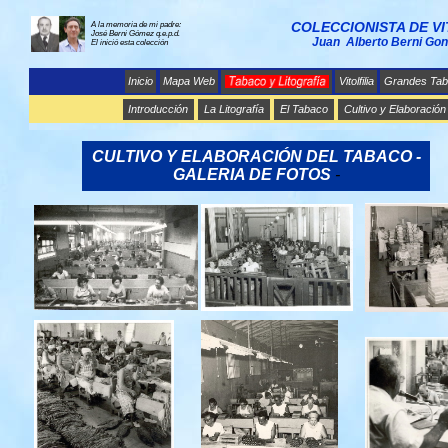
COLECCIONISTA DE V
A la memoria de mi padre:
José Berni Gómez q.e.p.d.
Juan Alberto Berni Gon
El inició esta colección
Inicio
Mapa Web
Vitolfilia
Grandes Tab
Introducción
La Litografía
El Tabaco
Cultivo y Elaboración
CULTIVO Y ELABORACIÓN DEL TABACO -
GALERIA DE FOTOS
-