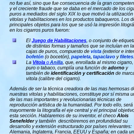
no fue así, sino que fue consecuencia de la gran competen
y el creciente fraude que se daba en el mercado de los cig
puros a mediados del siglo XIX lo que motivó la utilización
vitolas y habilitaciones en los productos tabaqueros. Los d
principales
objetos para los que se usó la impresión litográ
en los cigarros puros fueron:
El
Juego de Habilitaciones
, o conjunto de etique
de distintas formas y tamaños que se incluían en l
cajas de puros, compuesto de
vista
(exterior e inter
bofetón
(o bocetón),
papeleta
,
tapaclavo
y
filetes
La
Vitola
o
Anilla
, que, enrollada al mismo cigarro,
puro o tabaco, cumplía una función de
adorno
y
también de
identificación y certificación
de marca
vitola (calibre del cigarro).
Además de ser la técnica creadora de las mas hermosas d
nuestras vitolas y habilitaciones, constituye por sí misma 
de las mas importantes y revolucionarias técnicas de
reproducción artística de la humanidad. Por todo ello, será
mayormente la litografía el eje central y el principal objetiv
esta sección. Hablaremos de su inventor, el checo
Alois
Senefelder
y también describiremos en profundidad su
desarrollo y extensión estructurado por países relevantes:
Alemania, Inglaterra, Francia, EEUU y España; en cada u