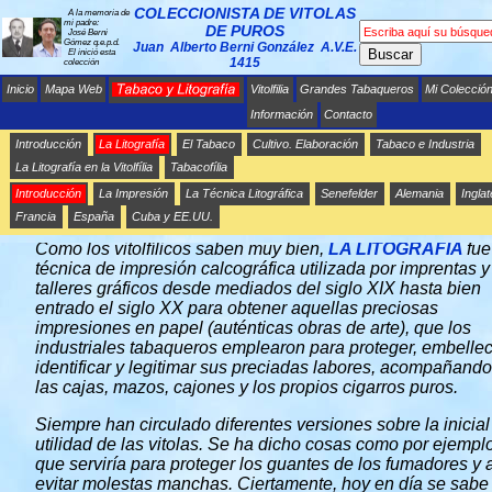
COLECCIONISTA DE VITOLAS
A la memoria de
mi padre:
DE PUROS
José Berni
Gómez q.e.p.d.
Juan Alberto Berni González A.V.E.
Buscar
El inició esta
1415
colección
Inicio
Mapa Web
Vitolfilia
Grandes Tabaqueros
Mi Colecció
Información
Contacto
Introducción
La Litografía
El Tabaco
Cultivo. Elaboración
Tabaco e Industria
La Litografía en la Vitolfília
Tabacofília
Introducción
La Impresión
La Técnica Litográfica
Senefelder
Alemania
Inglat
LA LITOGRAFÍA - INTRODUCCIÓN
Francia
España
Cuba y EE.UU.
Como los vitolfílicos saben muy bien,
LA LITOGRAFÍA
fue
técnica de impresión calcográfica utilizada por imprentas y
talleres gráficos desde mediados del siglo XIX hasta bien
entrado el siglo XX para obtener aquellas preciosas
impresiones en papel (auténticas obras de arte), que los
industriales tabaqueros emplearon para proteger, embellec
identificar y legitimar sus preciadas labores, acompañando
las cajas, mazos, cajones y los propios cigarros puros.
Siempre han circulado diferentes versiones sobre la inicial
utilidad de las vitolas. Se ha dicho cosas como por ejempl
que serviría para proteger los guantes de los fumadores y 
evitar molestas manchas.
Ciertamente, hoy en día se sabe