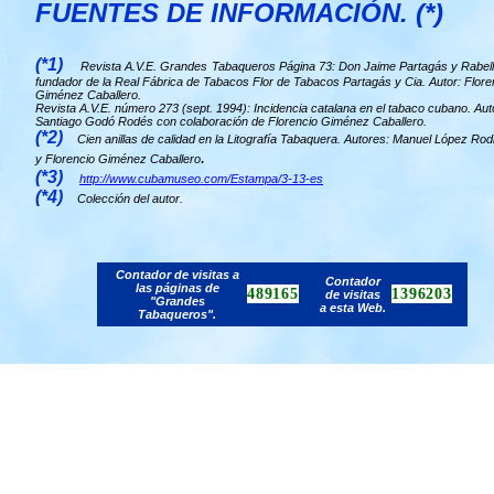
FUENTES DE INFORMACIÓN. (*)
(*1)
Revista A.V.E. Grandes
Tabaqueros Página 73: Don Jaime Partagás y Rabell
fundador de la Real Fábrica de Tabacos Flor de Tabacos Partagás y Cia. Autor: Flore
Giménez Caballero.
Revista A.V.E. número 273 (sept. 1994): Incidencia catalana en el tabaco cubano. Aut
Santiago Godó Rodés con colaboración de Florencio Giménez Caballero.
(*2)
Cien anillas de calidad en la Litografía Tabaquera. Autores: Manuel López Ro
.
y Florencio Giménez Caballero
(*3)
http://www.cubamuseo.com/Estampa/3-13-es
(*4)
Colección del autor.
Contador de visitas a
Contador
las páginas de
489165
1396203
de visitas
"Grandes
a esta Web.
Tabaqueros".