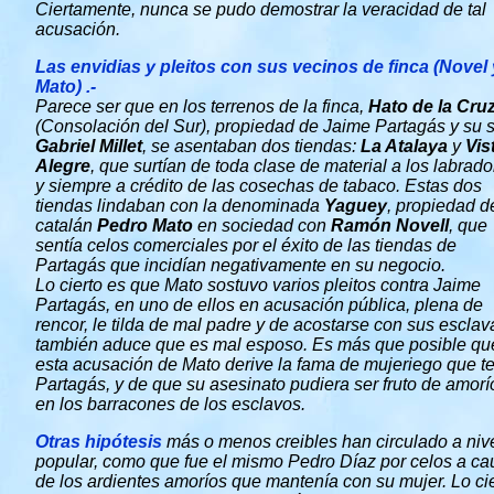
Ciertamente, nunca se pudo demostrar la veracidad de tal
acusación.
Las envidias y pleitos con sus vecinos de finca (Novel 
Mato) .-
Parece ser que en los terrenos de la finca,
Hato de la Cru
(Consolación del Sur), propiedad de Jaime Partagás y su 
Gabriel Millet
, se asentaban dos tiendas:
La Atalaya
y
Vis
Alegre
, que surtían de toda clase de material a los labrad
y siempre a crédito de las cosechas de tabaco. Estas dos
tiendas lindaban con la denominada
Yaguey
, propiedad d
catalán
Pedro Mato
en sociedad con
Ramón Novell
, que
sentía celos comerciales por el éxito de las tiendas de
Partagás que incidían negativamente en su negocio.
Lo cierto es que Mato sostuvo varios pleitos contra Jaime
Partagás, en uno de ellos en acusación pública, plena de
rencor, le tilda de mal padre y de acostarse con sus esclav
también aduce que es mal esposo. Es más que posible qu
esta acusación de Mato derive la fama de mujeriego que t
Partagás, y de que su asesinato pudiera ser fruto de amorí
en los barracones de los esclavos.
Otras hipótesis
más o menos creibles han circulado a niv
popular, como que fue el mismo Pedro Díaz por celos a ca
de los ardientes amoríos que mantenía con su mujer. Lo ci