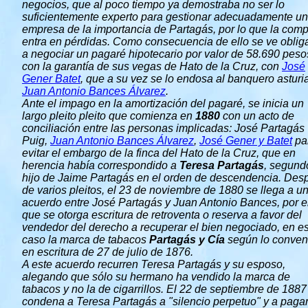
negocios, que al poco tiempo ya demostraba no ser lo
suficientemente experto para gestionar adecuadamente u
empresa de la importancia de Partagás, por lo que la com
entra en pérdidas. Como consecuencia de ello se ve oblig
a negociar un pagaré hipotecario por valor de 58.690 peso
con la garantía de sus vegas de Hato de la Cruz, con
José
Gener Batet
, que a su vez se lo endosa al banquero asturi
Juan Antonio Bances Álvarez
.
Ante el impago en la amortización del pagaré, se inicia un
largo pleito pleito que comienza en
1880
con un acto de
conciliación entre las personas implicadas: José Partagás
Puig,
Juan Antonio Bances Álvarez
,
José Gener y Batet
pa
evitar el embargo de la finca del Hato de la Cruz, que en
herencia había correspondido a
Teresa Partagás
, segund
hijo de Jaime Partagás en el orden de descendencia. Des
de varios pleitos, el 23 de noviembre de 1880 se llega a u
acuerdo entre José Partagás y Juan Antonio Bances, por e
que se otorga escritura de retroventa o reserva a favor del
vendedor del derecho a recuperar el bien negociado, en e
caso la marca de tabacos
Partagás y Cía
según lo conven
en escritura de 27 de julio de 1876.
A este acuerdo recurren Teresa Partagás y su esposo,
alegando que sólo su hermano ha vendido la marca de
tabacos y no la de cigarrillos. El 22 de septiembre de 1887
condena a Teresa Partagás a "silencio perpetuo" y a pagar