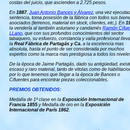
costas del juicio, que ascienden a 2.725 pesos.
En
1887
,
Juan Antonio Bances y Álvarez
, una vez ejecutad
sentencia, toma posesión de la fábrica con todos sus bien
asociados (terrenos, material en stock, clientes, etc.). En
1
la vendería al también asturiano y candamés
Ramón Cifue
LLano
, que con sus profundos conocimientos del sector
tabaquero, su esfuerzo, constancia y valía profesional lleva
la
Real Fábrica de Partagás y Ca.
a la excelencia mas
absoluta, hasta el punto de ser considerada por muchos
expertos como la marca mas prestigiosa a todos los nivele
De la época de Jaime Partagás, dado su antigüedad, exist
escaso y raro material, tanto de vitolas como de habilitacio
por lo que tenemos que llegar a la época de Bances o
Cifuentes para encontrar piezas coleccionables.
PREMIOS OBTENIDOS:
Medalla de 1ª clase en la
Exposición Internacional de
Francia 1855
y Medalla de oro en la
Exposición
Internacional de París 1862
.