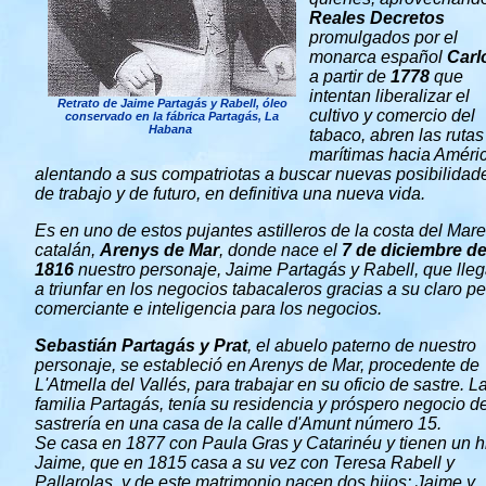
Reales Decretos
promulgados por el
monarca español
Carlo
a partir de
1778
que
intentan liberalizar el
Retrato de Jaime Partagás y Rabell, óleo
cultivo y comercio del
conservado en la fábrica Partagás, La
Habana
tabaco, abren las rutas
marítimas hacia Améri
alentando a sus compatriotas a buscar nuevas posibilidad
de trabajo y de futuro, en definitiva una nueva vida.
Es en uno de estos pujantes astilleros de la costa del Ma
catalán,
Arenys de Mar
, donde nace el
7 de diciembre d
1816
nuestro personaje, Jaime Partagás y Rabell, que lleg
a triunfar en los negocios tabacaleros gracias a su claro per
comerciante e inteligencia para los negocios.
Sebastián Partagás y Prat
, el abuelo paterno de nuestro
personaje, se estableció en Arenys de Mar, procedente de
L'Atmella del Vallés, para trabajar en su oficio de sastre. L
familia Partagás, tenía su residencia y próspero negocio d
sastrería en una casa de la calle d'Amunt número 15.
Se casa en 1877 con Paula Gras y Catarinéu y tienen un hi
Jaime, que en 1815 casa a su vez con Teresa Rabell y
Pallarolas, y de este matrimonio nacen dos hijos: Jaime y