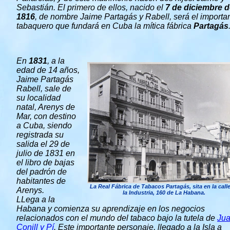
Sebastián. El primero de ellos, nacido el
7 de diciembre d
1816
, de nombre Jaime Partagás y Rabell, será el importa
tabaquero que fundará en Cuba la mítica fábrica
Partagás
En
1831
, a la
edad de 14 años,
Jaime Partagás
Rabell, sale de
su localidad
natal, Arenys de
Mar, con destino
a Cuba, siendo
registrada su
salida el 29 de
julio de 1831 en
el libro de bajas
del padrón de
habitantes de
La Real Fábrica de Tabacos Partagás, sita en la call
Arenys.
la Industria, 160 de La Habana.
LLega a la
Habana y comienza su aprendizaje en los negocios
relacionados con el mundo del tabaco bajo la tutela de
Ju
Conill y Pí
. Este importante personaje, llegado a la Isla a