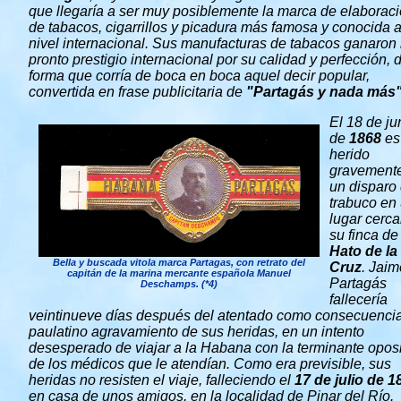
que llegaría a ser muy posiblemente la marca de elaborac
de tabacos, cigarrillos y picadura más famosa y conocida 
nivel internacional. Sus manufacturas de tabacos ganaron
pronto prestigio internacional por su calidad y perfección, 
forma que corría de boca en boca aquel decir popular,
convertida en frase publicitaria de
"Partagás y nada más
El 18 de ju
de
1868
es
herido
gravement
un disparo
trabuco en
lugar cerc
su finca de
Hato de la
Bella y buscada vitola marca Partagas, con retrato del
Cruz
. Jaim
capitán de la marina mercante española Manuel
Partagás
Deschamps. (*4)
fallecería
veintinueve días después del atentado como consecuencia
paulatino agravamiento de sus heridas, en un intento
desesperado de viajar a la Habana con la terminante opos
de los médicos que le atendían. Como era previsible, sus
heridas no resisten el viaje, falleciendo el
17 de julio de 1
en casa de unos amigos, en la localidad de Pinar del Río.