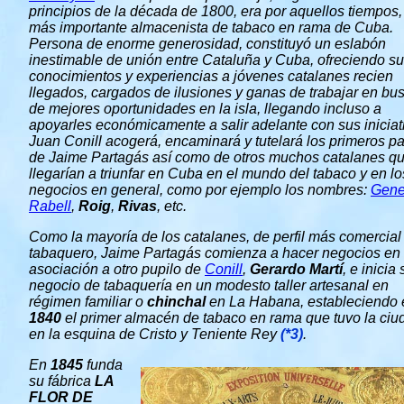
principios de la década de 1800, era por aquellos tiempos,
más importante almacenista de tabaco en rama de Cuba.
Persona de enorme generosidad, constituyó un eslabón
inestimable de unión entre Cataluña y Cuba, ofreciendo s
conocimientos y experiencias a jóvenes catalanes recien
llegados, cargados de ilusiones y ganas de trabajar en bu
de mejores oportunidades en la isla, llegando incluso a
apoyarles económicamente a salir adelante con sus iniciat
Juan Conill acogerá, encaminará y tutelará los primeros p
de Jaime Partagás así como de otros muchos catalanes q
llegarían a triunfar en Cuba en el mundo del tabaco y en lo
negocios en general, como por ejemplo los nombres:
Gene
Rabell
,
Roig
,
Rivas
, etc.
Como la mayoría de los catalanes, de perfil más comercial
tabaquero, Jaime Partagás comienza a hacer negocios en
asociación a otro pupilo de
Conill
,
Gerardo Martí
, e inicia 
negocio de tabaquería en un modesto taller artesanal en
régimen familiar o
chinchal
en La Habana
, estableciendo
1840
el primer almacén de tabaco en rama que tuvo la ciu
en la esquina de Cristo y Teniente Rey
(*3)
.
En
1845
funda
su fábrica
LA
FLOR DE