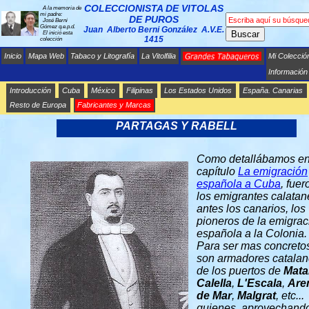
COLECCIONISTA DE VITOLAS
A la memoria de
mi padre:
DE PUROS
José Berni
Gómez q.e.p.d.
Juan Alberto Berni González A.V.E.
Buscar
El inició esta
1415
colección
Inicio
Mapa Web
Tabaco y Litografía
La Vitolfilia
Mi Colecció
Información
Introducción
Cuba
México
Filipinas
Los Estados Unidos
España. Canarias
Resto de Europa
Fabricantes y Marcas
GRANDES TABAQUEROS - JAIME
PARTAGAS Y RABELL
Como detallábamos en
capítulo
La emigración
española a Cuba
, fuer
los emigrantes calatan
antes los canarios, los
pioneros de la emigrac
española a la Colonia.
Para ser mas concreto
son armadores catala
de los puertos de
Mata
Calella
,
L'Escala
,
Are
de Mar
,
Malgrat
, etc...
quienes, aprovechando