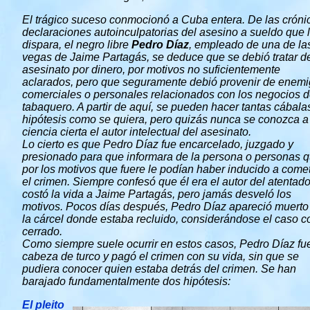
El trágico suceso conmocionó a Cuba entera. De las cróni
declaraciones autoinculpatorias del asesino a sueldo que 
dispara, el negro libre
Pedro Díaz
, empleado de una de la
vegas de Jaime Partagás, se deduce que se debió tratar d
asesinato por dinero, por motivos no suficientemente
aclarados, pero que seguramente debió provenir de enem
comerciales o personales relacionados con los negocios d
tabaquero. A partir de aquí, se pueden hacer tantas cábala
hipótesis como se quiera, pero quizás nunca se conozca a
ciencia cierta el autor intelectual del asesinato.
Lo cierto es que Pedro Díaz fue encarcelado, juzgado y
presionado para que informara de la persona o personas 
por los motivos que fuere le podían haber inducido a come
el crimen. Siempre confesó que él era el autor del
atentad
costó la vida a Jaime Partagás, pero jamás desveló los
motivos. Pocos días después, Pedro Díaz apareció muerto
la cárcel donde estaba recluido, considerándose el caso 
cerrado.
Como siempre suele ocurrir en estos casos, Pedro Díaz fue
cabeza de turco y pagó el crimen con su vida, sin que se
pudiera conocer quien estaba detrás del crimen. Se han
barajado fundamentalmente dos hipótesis:
El pleito