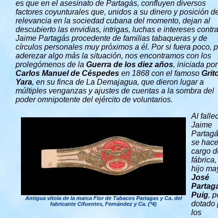
es que en el asesinato de Partagás, confluyen diversos
factores coyunturales que, unidos a su dinero y posición d
relevancia en la sociedad cubana del momento, dejan al
descubierto las envidias, intrigas, luchas e intereses contr
Jaime Partagás procedente de familias tabaqueras y de
círculos personales muy próximos a él. Por si fuera poco, 
aderezar algo más la situación, nos encontramos con los
prolegómenos de la
Guerra de los diez años
, iniciada por
Carlos Manuel de Céspedes
en 1868 con el famoso
Grit
Yara
, en su finca de La Demajagua, que dieron lugar a
múltiples venganzas y ajustes de cuentas a la sombra del
poder omnipotente del ejército de voluntarios.
Al falle
Jaime
Partagá
se hac
cargo d
fábrica,
hijo ma
José
Partag
Puig
, 
Antigua vitola de la marca Flor de Tabacos Partagas y Ca. del
dotado 
fabricante Cifuentes, Fernández y Ca. (*4)
los