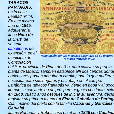
TABACOS
PARTAGÁS
,
en la calle
Lealtad nº 44.
En ese mismo
año de
1845
,
adquierer la
finca
Hato de
la Cruz
, de
sesenta
caballerías
de
extensión, en el
Habilitación con las medallas obtenidas en su historia
municipio de
la marca Partacás y Cia.
Consolación
del Sur, provincia de Pinar del
Río, para cultivar su propia
planta de tabaco. También establece allí dos tiendas dond
agricultores podían adquirir (a crédito) todo lo que pudiera
necesitar para sus hogares y el trabajo en el campo.
La fábrica de tabacos Partagás va viento en popa y al poc
tiempo se convierte en un próspero negocio con tanto éxit
en
1848
, cuatro años después de iniciar su aventura, deci
registrar su primera marca
La Flor de Cabañas de Partag
Cia.
, motivo del pleito con la familia
Cabañas
y González-
Carvajal
.
Jaime Partagás y Rabell casó en el año
1846
con
Catalin