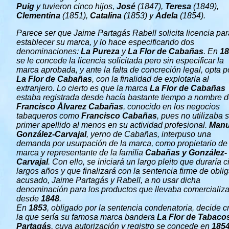
Puig
y tuvieron cinco hijos,
José
(1847),
Teresa
(1849),
Clementina
(1851),
Catalina
(1853) y
Adela
(1854).
Parece ser que Jaime Partagás Rabell solicita licencia par
establecer su marca, y lo hace especificando dos
denominaciones:
La Pureza
y
La Flor de Cabañas
. En
18
se le concede la licencia solicitada pero sin especificar la
marca aprobada, y ante la falta de concreción legal, opta p
La Flor de Cabañas
, con la finalidad de explotarla al
extranjero. Lo cierto es que la marca
La Flor de Cabañas
estaba registrada desde hacía bastante tiempo a nombre 
Francisco Álvarez Cabañas
, conocido en los negocios
tabaqueros como
Francisco Cabañas
, pues no utilizaba 
primer apellido al menos en su actividad profesional.
Manu
González-Carvajal
, yerno de Cabañas, interpuso una
demanda por usurpación de la marca, como propietario de 
marca y representante de la familia
Cabañas
y González-
Carvajal
. Con ello, se iniciará un largo pleito que duraría 
largos años y que finalizará con la sentencia firme de oblig
acusado, Jaime Partagás y Rabell, a no usar dicha
denominación para los productos que llevaba comercializ
desde
1848
.
En
1853
, obligado por la sentencia condenatoria, decide c
la que sería su famosa marca bandera
La Flor de Tabaco
Partagás
, cuya autorización y registro se concede en
185