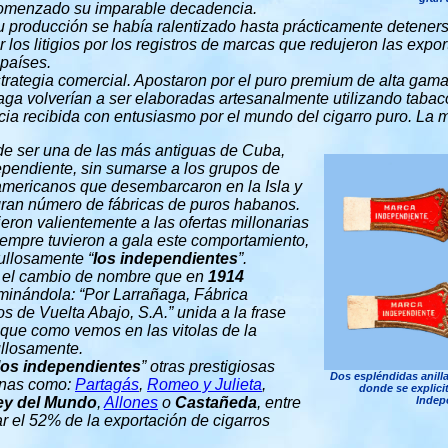
comenzado su imparable decadencia.
su producción se había ralentizado hasta prácticamente detene
 los litigios por los registros de marcas que redujeron las expo
países.
trategia comercial. Apostaron por el puro premium de alta gam
aga volverían a ser elaboradas artesanalmente utilizando tabacos
ticia recibida con entusiasmo por el mundo del cigarro puro. La 
e ser una de las más antiguas de Cuba,
pendiente, sin sumarse a los grupos de
eamericanos que desembarcaron en la Isla y
gran número de fábricas de puros habanos.
ieron valientemente a las ofertas millonarias
siempre tuvieron a gala este comportamiento,
llosamente “
los independientes
”.
s el cambio de nombre que en
1914
minándola: “Por Larrañaga, Fábrica
 de Vuelta Abajo, S.A.” unida a la frase
 que como vemos en las vitolas de la
llosamente.
los independientes
” otras prestigiosas
Dos espléndidas anilla
anas como:
Partagás
,
Romeo y Julieta
,
donde se explici
ey del Mundo
,
Allones
o
Castañeda
, entre
Indepe
ar el 52% de la exportación de cigarros