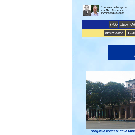
A la memoria de mi padre:
José Berni Gómez q.e.p.d.
El inició esta colección
Inicio
Mapa We
Introducción
Cub
Fotografía reciente de la fábri