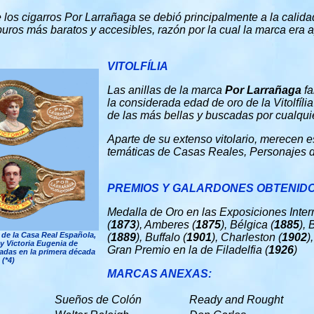
e los cigarros Por Larrañaga se debió principalmente a la calida
uros más baratos y accesibles, razón por la cual la marca era a
VITOLFÍLIA
Las anillas de la marca
Por Larrañaga
fa
la considerada edad de oro de la Vitolfíl
de las más bellas y buscadas por cualquier
Aparte de su extenso vitolario, merecen 
temáticas de Casas Reales, Personajes 
PREMIOS Y GALARDONES OBTENIDO
Medalla de Oro en las Exposiciones Inte
(
1873
), Amberes (
1875
), Bélgica (
1885
), 
 de la Casa Real Española,
(
1889
), Buffalo (
1901
), Charleston (
1902
)
I y Victoria Eugenia de
Gran Premio en la de Filadelfia (
1926
)
adas en la primera década
 (*4)
MARCAS ANEXAS:
Sueños de Colón
Ready and Rought