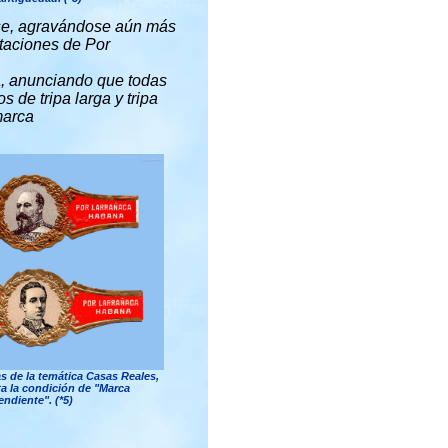
rse, agravándose aún más
rtaciones de Por
a, anunciando que todas
 de tripa larga y tripa
marca
s de la temática Casas Reales,
ta la condición de "Marca
ndiente". (*5)