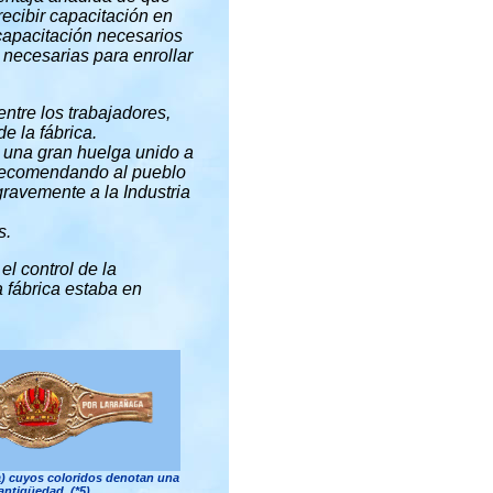
ecibir capacitación en
capacitación necesarios
 necesarias para enrollar
ntre los trabajadores,
e la fábrica.
ó una gran huelga unido a
 recomendando al pueblo
gravemente a la Industria
s.
el control de la
 fábrica estaba en
a) cuyos coloridos denotan una
antigüedad. (*5)