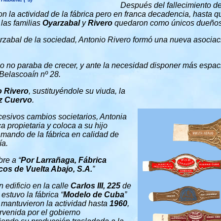
Después del fallecimiento d
n la actividad de la fábrica pero en franca decadencia, hasta q
, las familias
Oyarzabal
y
Rivero
quedaron como únicos dueños
yarzabal de la sociedad, Antonio Rivero formó una nueva asocia
o no paraba de crecer, y ante la necesidad disponer más espaci
 Belascoaín nº 28.
o Rivero
, sustituyéndole su viuda, la
z Cuervo
.
cesivos cambios societarios, Antonia
propietaria y coloca a su hijo
 mando de la fábrica en calidad de
ía.
re a “
Por Larrañaga, Fábrica
os de Vuelta Abajo, S.A.
”
edificio en la calle
Carlos III, 225
de
stuvo la fábrica “
Modelo de Cuba
”
lí mantuvieron la actividad hasta
1960
,
rvenida por el gobierno