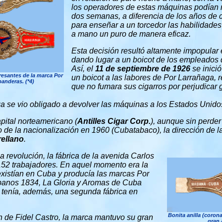
los operadores de estas máquinas podían r
dos semanas, a diferencia de los años de 
para enseñar a un torcedor las habilidades
a mano un puro de manera eficaz.
Esta decisión resultó altamente impopular e
dando lugar a un boicot de los empleados d
Así, el
11 de septiembre de 1926
se inici
resantes de la marca Por
un boicot a las labores de Por Larrañaga,
anderas. (*4)
que no fumara sus cigarros por perjudicar 
a se vio obligado a devolver las máquinas a los Estados Unido
pital norteamericano (
Antilles Cigar Corp.
), aunque sin perder 
de la nacionalización en 1960 (Cubatabaco), la dirección de la
rellano
.
la revolución, la fábrica de la avenida Carlos
 152 trabajadores. En aquel momento era la
existían en Cuba y producía las marcas Por
banos 1834, La Gloria y Aromas de Cuba
 tenía, además, una segunda fábrica en
Bonita anilla (coron
n de Fidel Castro, la marca mantuvo su gran
gran 