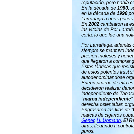
reputación, pero había 
En la década de
1980
, 
en la década de
1990
por
Larrañaga a unos pocos 
En
2002
cambiaron la es
las vitolas de Por Larrañ
corta, lo que fue una no
Por Larrañaga, además d
siempre se mantuvo inde
presión ingleses y nort
que llegaron a comprar 
Estas fábricas que resist
de estos potentes trust 
autodenominándose orgu
Buena prueba de ello e
decidieron realizar deno
Independiente de Tabacos
"
marca independiente
"
derecha ostentaban orgu
Engrosaron las filas de “
marcas de cigarros cub
Gener
,
H. Upmann
,
El R
otras, llegando a control
puros.