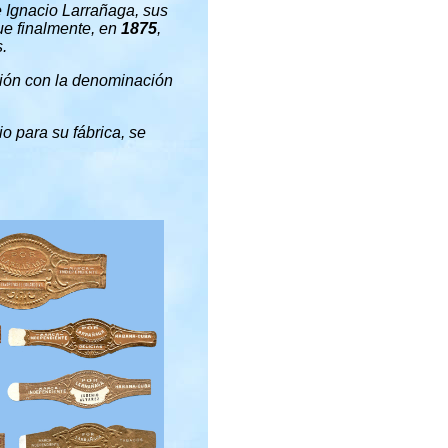
e Ignacio Larrañaga, sus
ue finalmente, en
1875
,
.
ción con la denominación
o para su fábrica, se