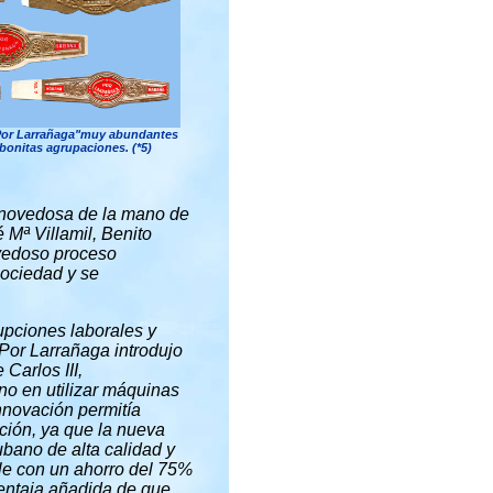
"Por Larrañaga"muy abundantes
 bonitas agrupaciones.
(*5)
 novedosa de la mano de
 Mª Villamil, Benito
ovedoso proceso
sociedad y se
upciones laborales y
 Por Larrañaga introdujo
Carlos III,
no en utilizar máquinas
nnovación permitía
ción, ya que la nueva
ubano de alta calidad y
ble con un ahorro del 75%
ventaja añadida de que