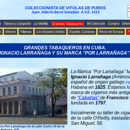
COLECCIONISTA DE VITOLAS DE PUROS
Juan Alberto Berni González A.V.E. 1415
b
Tabaco y Litografía
La Vitolfilia
Mi Colección
Compro
Infor
a
México
Filipinas
Los Estados Unidos
España. Canarias
Resto de Europa
F
GRANDES TABAQUEROS EN CUBA.
IGNACIO LARRAÑAGA Y SU MARCA "POR LARRAÑAGA"
La fábrica "Por Larrañaga" 
Ignacio Larrañaga
(Ambrosi
español de origen gallego
(*3
Habana en
1825
. Estamos h
marca de cigarros más anti
de
“Cabañas”
de
Francisco
fundada en
1797
.
Inicialmente su taller de ciga
de la calle O'Reilly, traslad
San Miguel, 58.
ca Por Larrañaga de la calle Carlos III de la
Habana.
(*3)