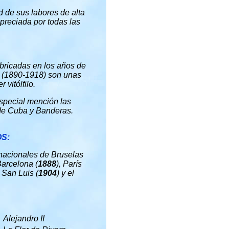
d de sus labores de alta
preciada por todas las
bricadas en los años de
ia (1890-1918) son unas
 vitólfilo.
especial mención las
de Cuba y Banderas.
S:
rnacionales de Bruselas
Barcelona (
1888
), París
, San Luis (
1904
) y el
Alejandro II