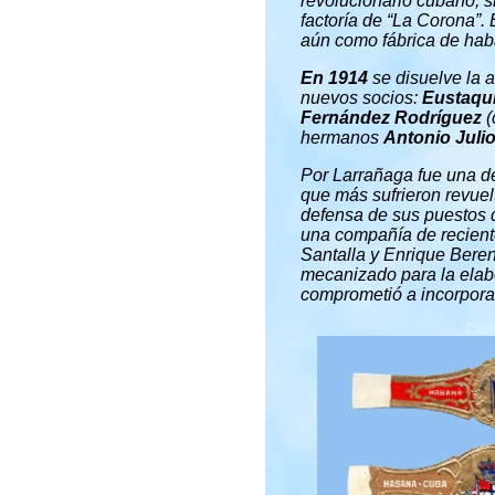
revolucionario cubano, s
factoría de “La Corona”. 
aún como fábrica de hab
En 1914
se disuelve la 
nuevos socios:
Eustaqui
Fernández Rodríguez
(
hermanos
Antonio Julio
Por Larrañaga fue una 
que más sufrieron revuel
defensa de sus puestos 
una compañía de recient
Santalla y Enrique Beren
mecanizado para la elabo
comprometió a incorporar