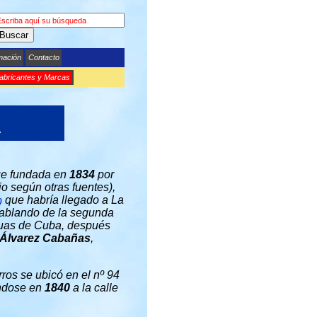
Buscar
mación
Contacto
abricantes y Marcas
.
fue fundada en
1834
por
o según otras fuentes),
que habría llegado a La
)
ablando de la segunda
guas de Cuba, después
 Álvarez Cabañas
,
rros se ubicó en el nº 94
ándose en
1840
a la calle