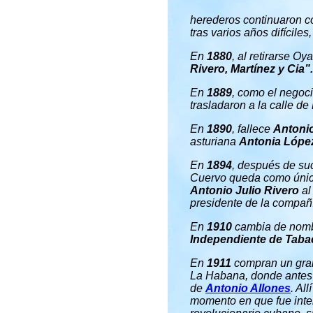
herederos continuaron co
tras varios años difíciles
En
1880
, al retirarse O
Rivero, Martínez y Cia”.
En
1889
, como el negoci
trasladaron a la calle de
En
1890
, fallece
Antoni
asturiana
Antonia Lópe
En
1894
, después de su
Cuervo queda como única 
Antonio Julio Rivero
al
presidente de la compañ
En
1910
cambia de nomb
Independiente de Tabac
En
1911
compran un gran 
La Habana, donde antes e
de
Antonio Allones
. Al
momento en que fue inte