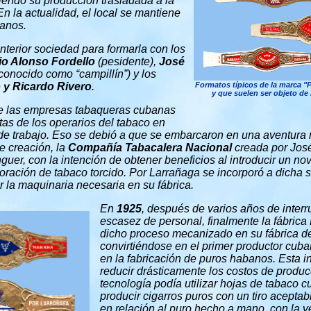
iendo su producción trasladada a la
En la actualidad, el local se mantiene
anos.
anterior sociedad para formarla con los
o Alonso Fordello
(pesidente),
José
conocido como “campillín”) y los
 y Ricardo Rivero
.
Formatos típicos de la marca 
y que suelen ser objeto de
de las empresas tabaqueras cubanas
tas de los operarios del tabaco en
de trabajo. Eso se debió a que se embarcaron en una aventura
e creación, la
Compañía Tabacalera Nacional
creada por José
guer, con la intención de obtener beneficios al introducir un n
ración de tabaco torcido. Por Larrañaga se incorporó a dicha 
 la maquinaria necesaria en su fábrica.
En
1925
, después de varios años de interr
escasez de personal, finalmente la fábrica
dicho proceso mecanizado en su fábrica de 
convirtiéndose en el primer productor cuba
en la fabricación de puros habanos. Esta i
reducir drásticamente los costos de produc
tecnología podía utilizar hojas de tabaco c
producir cigarros puros con un tiro acepta
en relación al puro hecho a mano, con la 