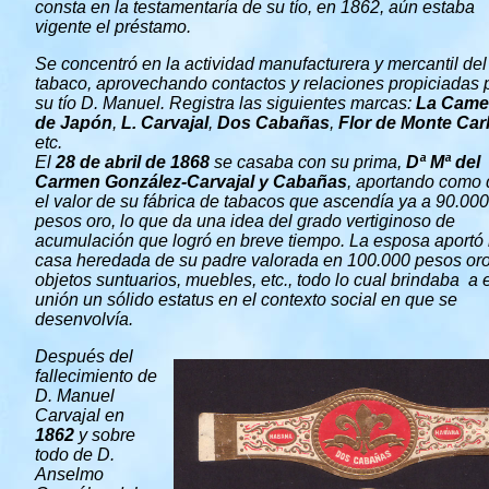
consta en la testamentaría de su tío, en 1862, aún estaba
vigente el préstamo.
Se concentró en la actividad manufacturera y mercantil del
tabaco, aprovechando contactos y relaciones propiciadas 
su tío D. Manuel. Registra las siguientes marcas:
La Came
de Japón
,
L. Carvajal
,
Dos Cabañas
,
Flor de Monte Car
etc.
El
28 de abril de 1868
se casaba con su prima,
Dª Mª del
Carmen González-Carvajal y Cabañas
, aportando como 
el valor de su fábrica de tabacos que ascendía ya a 90.000
pesos oro, lo que da una idea del grado vertiginoso de
acumulación que logró en breve tiempo. La esposa aportó 
casa heredada de su padre valorada en 100.000 pesos oro
objetos suntuarios, muebles, etc., todo lo cual brindaba a 
unión un sólido estatus en el contexto social en que se
desenvolvía.
Después del
fallecimiento de
D. Manuel
Carvajal en
1862
y sobre
todo de D.
Anselmo