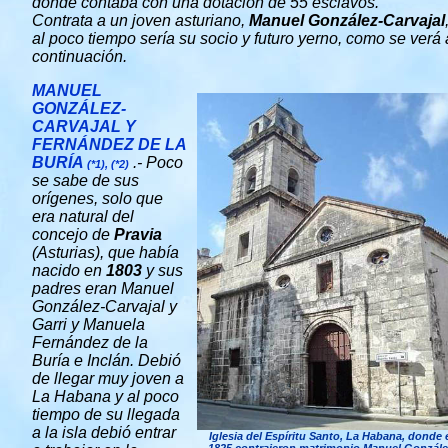
donde contaba con una dotación de 55 esclavos.
Contrata a un joven asturiano,
Manuel González-Carvajal
al poco tiempo sería su socio y futuro yerno, como se verá 
continuación.
MANUEL
GONZÁLEZ-
CARVAJAL Y
FERNÁNDEZ DE LA
BURÍA
.- Poco
(*1), (*2)
se sabe de sus
orígenes, solo que
era natural del
concejo de
Pravia
(Asturias), que había
nacido en
1803
y sus
padres eran Manuel
González-Carvajal y
Garri y Manuela
Fernández de la
Buría e Inclán. Debió
de llegar muy joven a
La Habana y al poco
tiempo de su llegada
a la isla debió entrar
Iglesia del Espíritu Santo, La Habana, donde 