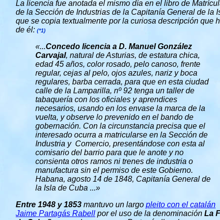
La licencia fue anotada el mismo día en el libro de Matrícu
de la Sección de Industrias de la Capitanía General de la I
que se copia textualmente por la curiosa descripción que 
de él:
(*1)
«...
Concedo licencia a D. Manuel González
Carvajal
, natural de Asturias, de estatura chica,
edad 45 años, color rosado, pelo canoso, frente
regular, cejas al pelo, ojos azules, nariz y boca
regulares, barba cerrada, para que en esta ciudad
calle de la Lamparilla, nº 92 tenga un taller de
tabaquería con los oficiales y aprendices
necesarios, usando en los envase la marca de la
vuelta, y observe lo prevenido en el bando de
gobernación. Con la circunstancia precisa que el
interesado ocurra a matricularse en la Sección de
Industria y Comercio, presentándose con esta al
comisario del barrio para que le anote y no
consienta otros ramos ni trenes de industria o
manufactura sin el permiso de este Gobierno.
Habana, agosto 14 de 1848, Capitanía General de
la Isla de Cuba ...»
Entre 1948 y 1853
mantuvo un largo
pleito con el catalán
Jaime Partagás Rabell
por el uso de la denominación
La F