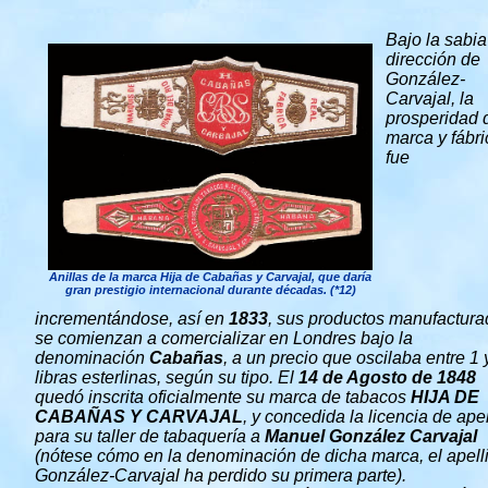
Bajo la sabia
dirección de
González-
Carvajal, la
prosperidad 
marca y fábri
fue
Anillas de la marca Hija de Cabañas y Carvajal, que daría
gran prestigio internacional durante décadas. (*12)
incrementándose, así en
1833
, sus productos manufactur
se comienzan a comercializar en Londres bajo la
denominación
Cabañas
, a un precio que oscilaba entre 1 
libras esterlinas, según su tipo. El
14 de Agosto de 1848
quedó inscrita oficialmente su marca de tabacos
HIJA DE
CABAÑAS Y CARVAJAL
, y concedida la licencia de ape
para su taller de tabaquería a
Manuel González Carvajal
(nótese cómo en la denominación de dicha marca, el apell
González-Carvajal ha perdido su primera parte).