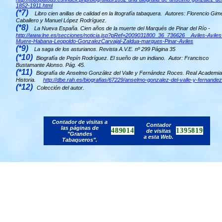
1852-1911.html
(*7)
Libro cien anillas de calidad en la litografía tabaquera. Autores: Florencio Gi
Caballero y Manuel López Rodríguez.
(*8)
La Nueva España. Cien años de la muerte del Marqués de Pinar del Río -
http://www.lne.es/secciones/noticia.jsp?pRef=2009031800_36_736626__Aviles-Aviles
Muere-Habana-Leopoldo-GonzalezCarvajal-Zaldua-marques-Pinar-Aviles
(*9)
La saga de los asturianos. Revista A.V.E. nº 299 Página 35
(*10)
Biografía de Pepín Rodríguez. El sueño de un indiano. Autor: Francisco
Bustamante Alonso. Pág. 45.
(*11)
Biografía de
Anselmo González del Valle y Fernández Roces. Real Academia 
Historia.
http://dbe.rah.es/biografias/67229/anselmo-gonzalez-del-valle-y-fernande
(*12)
Colección del autor.
Contador de visitas a
Contador
las páginas de
489014
1395819
de visitas
"Grandes
a esta Web.
Tabaqueros".