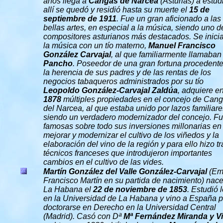
años llega a
Cangas de Narcea
(Asturias) a estud
allí se quedó y residió hasta su muerte el
15 de
septiembre de 1911
. Fue un gran aficionado a las
bellas artes, en especial a la música, siendo uno d
compositores asturianos más destacados. Se inici
la música con un tío materno,
Manuel Francisco
González Carvajal
, al que familiarmente llamaban
Panch
o
. Poseedor de una gran fortuna procedent
la herencia de sus padres y de las rentas de los
negocios tabaqueros administrados por su tío
Leopoldo González-Carvajal Zaldúa
, adquiere e
1878
múltiples propiedades en el concejo de Can
del Narcea, al que estaba unido por lazos familiare
siendo un verdadero modernizador del concejo. F
famosas sobre todo sus inversiones millonarias en
mejorar y modernizar el cultivo de los viñedos y la
elaboración del vino de la región y para ello hizo tr
técnicos franceses que introdujeron importantes
cambios en el cultivo de las vides.
Martín González del Valle
González-Carvajal
(Emi
Francisco Martín en su partida de nacimiento) nac
La Habana el
22 de noviembre de 1853
. Estudió 
en la Universidad de La Habana y vino a España 
doctorarse en Derecho en la Universidad Central
(Madrid). Casó con Dª
Mª Fernández Miranda y V