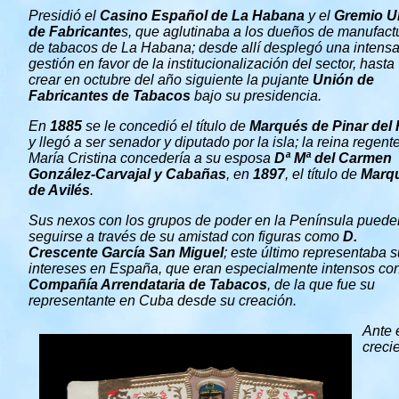
Presidió el
Casino Español de La Habana
y el
Gremio U
de Fabricante
s, que aglutinaba a los dueños de manufact
de tabacos de La Habana; desde allí desplegó una intens
gestión en favor de la institucionalización del sector, hasta
crear en octubre del año siguiente la pujante
Unión de
Fabricantes de Tabacos
bajo su presidencia.
En
1885
se le concedió el título de
Marqués de Pinar del 
y llegó a ser senador y diputado por la isla; la reina regent
María Cristina concedería a su esposa
Dª Mª del Carmen
González-Carvajal y Cabañas
, en
1897
, el título de
Marq
de Avilés
.
Sus nexos con los grupos de poder en la Península puede
seguirse a través de su amistad con figuras como
D.
Crescente García San Miguel
; este último representaba 
intereses en España, que eran especialmente intensos con
Compañía Arrendataria de Tabacos
, de la que fue su
representante en Cuba desde su creación.
Ante 
creci