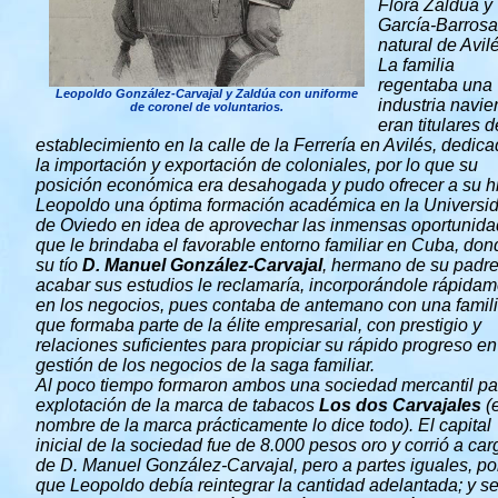
Flora Zaldúa y
García-Barrosa
natural de Avil
La familia
regentaba una
Leopoldo González-Carvajal y Zaldúa con uniforme
industria navie
de coronel de voluntarios.
eran titulares 
establecimiento en la calle de la Ferrería en Avilés, dedic
la importación y exportación de coloniales, por lo que su
posición económica era desahogada y pudo ofrecer a su h
Leopoldo una óptima formación académica en la Universi
de Oviedo en idea de aprovechar las inmensas oportunid
que le brindaba el favorable entorno familiar en Cuba, don
su tío
D. Manuel González-Carvajal
, hermano de su padre
acabar sus estudios le reclamaría, incorporándole rápida
en los negocios, pues contaba de antemano con una famil
que formaba parte de la élite empresarial, con prestigio y
relaciones suficientes para propiciar su rápido progreso en
gestión de los negocios de la saga familiar.
Al poco tiempo formaron ambos una sociedad mercantil pa
explotación de la marca de tabacos
Los dos Carvajales
(e
nombre de la marca prácticamente lo dice todo). El capital
inicial de la sociedad fue de 8.000 pesos oro y corrió a car
de D. Manuel González-Carvajal, pero a partes iguales, por
que Leopoldo debía reintegrar la cantidad adelantada; y s