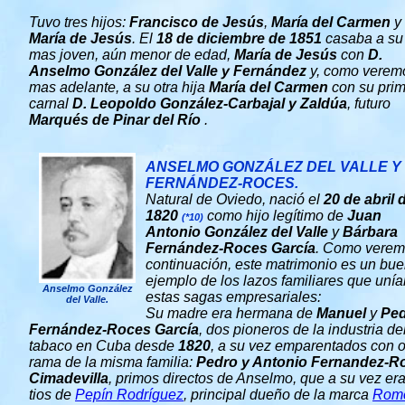
Tuvo tres hijos:
Francisco de Jesús
,
María del Carmen
y
María de Jesús
. El
18 de diciembre de 1851
casaba a su 
mas joven, aún menor de edad,
María de Jesús
con
D.
Anselmo González del Valle y Fernández
y, como verem
mas adelante, a su otra hija
María del Carmen
con su pri
carnal
D. Leopoldo González-Carbajal y Zaldúa
, futuro
Marqués de Pinar del Río
.
ANSELMO GONZÁLEZ DEL VALLE Y
FERNÁNDEZ-ROCES.
Natural de Oviedo, nació el
20 de abril 
1820
como hijo legítimo de
Juan
(*10)
Antonio González del Valle
y
Bárbara
Fernández-Roces García
. Como verem
continuación, este matrimonio es un bu
ejemplo de los lazos familiares que unía
Anselmo González
estas sagas empresariales:
del Valle.
Su madre era hermana de
Manuel
y
Pe
Fernández-Roces García
, dos pioneros de la industria de
tabaco en Cuba desde
1820
, a su vez emparentados con o
rama de la misma familia:
Pedro y Antonio Fernandez-R
Cimadevilla
, primos directos de Anselmo, que a su vez er
tios de
Pepín Rodríguez
, principal dueño de la marca
Rom