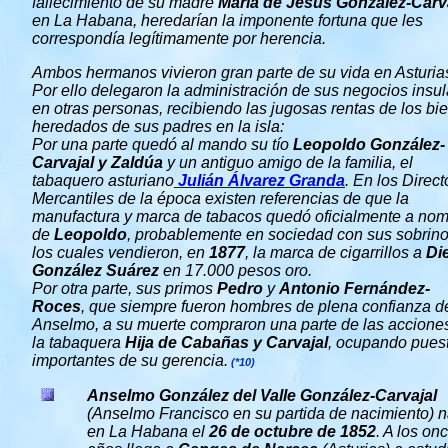
fallecimiento de su madre
María de Jesús González-Carv
en La Habana, heredarían la imponente fortuna que les
correspondía legítimamente por herencia.
Ambos hermanos vivieron gran parte de su vida en Asturia
Por ello delegaron la administración de sus negocios insu
en otras personas, recibiendo las jugosas rentas de los bi
heredados de sus padres en la isla:
Por una parte quedó al mando su tío
Leopoldo González-
Carvajal y Zaldúa
y un antiguo amigo de la familia, el
tabaquero asturiano
Julián Álvarez Granda
. En los Direct
Mercantiles de la época existen referencias de que la
manufactura y marca de tabacos quedó oficialmente a no
de
Leopoldo
, probablemente en sociedad con sus sobrino
los cuales vendieron, en
1877
, la marca de cigarrillos a
Di
González Suárez
en 17.000 pesos oro.
Por otra parte, sus primos
Pedro
y
Antonio Fernández-
Roces
, que siempre fueron hombres de plena confianza d
Anselmo, a su muerte compraron una parte de las accione
la tabaquera
Hija de Cabañas y Carvajal
, ocupando pues
importantes de su gerencia.
(*10)
Anselmo González del Valle González-Carvajal
(Anselmo Francisco en su partida de nacimiento) 
en La Habana el
26 de octubre de 1852
. A los on