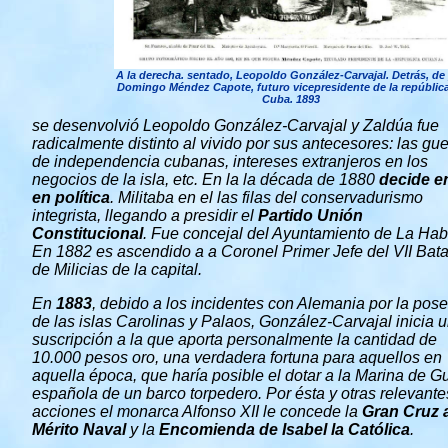
A la derecha. sentado, Leopoldo González-Carvajal. Detrás, de 
Domingo Méndez Capote, futuro vicepresidente de la repúblic
Cuba. 1893
se
desenvolvió Leopoldo González-Carvajal y Zaldúa fue
radicalmente distinto al vivido por sus antecesores: las gu
de independencia cubanas, intereses extranjeros en los
negocios de la isla, etc. En la la década de 1880
decide en
en política
. Militaba en el las filas del conservadurismo
integrista, llegando a presidir el
Partido Unión
Constitucional
. Fue concejal del Ayuntamiento de La Ha
En 1882 es ascendido a a Coronel Primer Jefe del VII Bata
de Milicias de la capital.
En
1883
, debido a los incidentes con Alemania por la pos
de las islas Carolinas y Palaos, González-Carvajal inicia 
suscripción a la que aporta personalmente la cantidad de
10.000 pesos oro, una verdadera fortuna para aquellos en
aquella época, que haría posible el dotar a la Marina de G
española de un barco torpedero. Por ésta y otras relevante
acciones el monarca Alfonso XII le concede la
Gran Cruz 
Mérito Naval
y la
Encomienda de Isabel la Católica
.