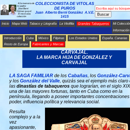
COLECCIONISTA DE VITOLAS
A la memoria de
mi padre:
DE PUROS
José Berni
Gómez q.e.p.d.
Juan Alberto Berni González A.V.E.
Buscar
El inició esta
1415
colección
Inicio
Mapa Web
Tabaco y Litografía
La Vitolfilia
Mi Colecció
Información
Introducción
Cuba
México
Filipinas
Los Estados Unidos
España. Canarias
Resto de Europa
Fabricantes y Marcas
LA SAGA DE LOS CABAÑAS Y GONZÁLEZ-
CARVAJAL.
LA MARCA HIJA DE GONZÁLEZ Y
CARVAJAL
LA SAGA FAMILIAR
de los
Cabañas
, los
González-Carva
y los
González del Valle
, quizás sea el ejemplo más claro
las
dinastías de tabaqueros
que lograrían, en el siglo XIX
una de las mayores fortunas, tanto en Cuba como en la
península, llegando a poseer importantes concentraciones
poder, influencia política y relevancia social.
Resulta
complejo y a la
vez
apasionante,