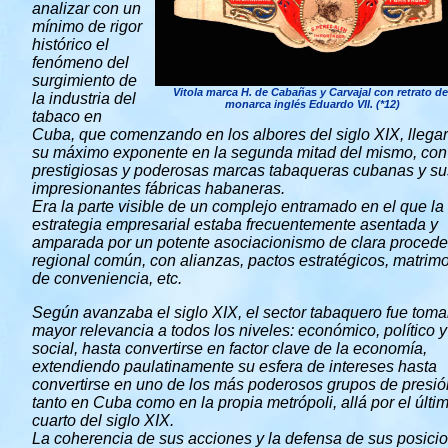
analizar con un
mínimo de rigor
histórico el
fenómeno del
surgimiento de
Vitola marca H. de Cabañas y Carvajal con retrato de
la industria del
monarca inglés Eduardo VII. (*12)
tabaco en
Cuba, que comenzando en los albores del siglo XIX, llegar
su máximo exponente en la segunda mitad del mismo, con
prestigiosas y poderosas marcas tabaqueras cubanas y su
impresionantes fábricas habaneras.
Era la parte visible de un complejo entramado en el que la
estrategia empresarial estaba frecuentemente asentada y
amparada por un potente asociacionismo de clara procede
regional común, con alianzas, pactos estratégicos, matrim
de conveniencia, etc.
Según avanzaba el siglo XIX, el sector tabaquero fue tom
mayor relevancia a todos los niveles: económico, político y
social, hasta convertirse en factor clave de la economía,
extendiendo paulatinamente su esfera de intereses hasta
convertirse en uno de los más poderosos grupos de presió
tanto en Cuba como en la propia metrópoli, allá por el últi
cuarto del siglo XIX.
La coherencia de sus acciones y la defensa de sus posici