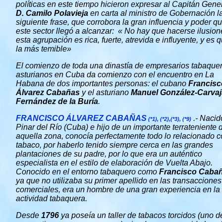
políticas en este tiempo hicieron expresar al Capitán Gene
D. Camilo Polavieja
en carta al ministro de Gobernación l
siguiente frase, que corrobora la gran influencia y poder q
este sector llegó a alcanzar: « No hay que hacerse ilusion
esta agrupación es rica, fuerte, atrevida e influyente, y es 
la más temible»
El comienzo de toda una dinastía de empresarios tabaque
asturianos en Cuba da comienzo con el encuentro en La
Habana de dos importantes personas: el cubano
Francisc
Álvarez Cabañas
y el asturiano
Manuel González-Carvaj
Fernández de la Buría
.
FRANCISCO ÁLVAREZ CABAÑAS
.-
Nacid
(*1), (*2),(*3), (*9)
Pinar del Río (Cuba) e hijo de un importante terrateniente 
aquella zona, conocía perfectamente todo lo relacionado c
tabaco, por haberlo tenido siempre cerca en las grandes
plantaciones de su padre, por lo que era un auténtico
especialista en el estilo de elaboración de Vuelta Abajo.
Conocido en el entorno tabaquero como
Francisco Caba
ya que no utilizaba su primer apellido en las transacciones
comerciales, era un hombre de una gran experiencia en la
actividad tabaquera.
Desde
1796
ya poseía un taller de tabacos torcidos (uno d