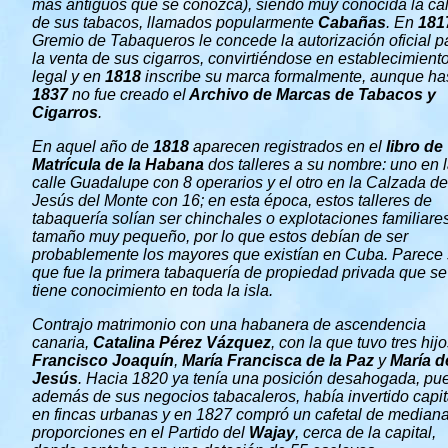
mas antiguos que se conozca), siendo muy conocida la ca
de sus tabacos, llamados popularmente
Cabañas
. En
181
Gremio de Tabaqueros le concede la autorización oficial p
la venta de sus cigarros, convirtiéndose en establecimient
legal y en
1818
inscribe su marca formalmente, aunque ha
1837
no fue creado el
Archivo de Marcas de Tabacos y
Cigarros
.
En aquel año de
1818
aparecen registrados en el
libro de
Matrícula de la Habana
dos talleres a su nombre: uno en 
calle Guadalupe con 8 operarios y el otro en la Calzada de
Jesús del Monte con 16; en esta época, estos talleres de
tabaquería solían ser chinchales o explotaciones familiare
tamaño muy pequeño, por lo que estos debían de ser
probablemente los mayores que existían en Cuba. Parece 
que fue la primera tabaquería de propiedad privada que se
tiene conocimiento en toda la isla.
Contrajo matrimonio con una habanera de ascendencia
canaria,
Catalina Pérez Vázquez
, con la que tuvo tres hijo
Francisco Joaquín
,
María Francisca de la Paz
y
María d
Jesús
. Hacia 1820 ya tenía una posición desahogada, pu
además de sus negocios tabacaleros, había invertido capit
en fincas urbanas y en 1827 compró un cafetal de median
proporciones en el Partido del
Wajay
, cerca de la capital,