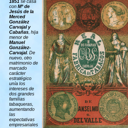
1851
se casa
con
Mª de
Jesús de la
Merced
González
Carvajal y
Cabañas
, hija
menor de
Manuel
González-
Carvajal
. De
nuevo, otro
matrimonio de
marcado
carácter
estratégico
unía los
intereses de
dos grandes
familias
tabaqueras,
aumentando
las
expectativas
empresariales