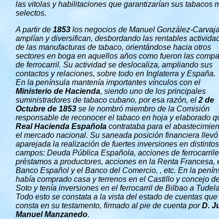
las vitolas y habilitaciones que garantizarían sus tabacos 
selectos.
A partir de
1853
los negocios de Manuel González-Carvaja
amplían y diversifican, desbordando las rentables activida
de las manufacturas de tabaco, orientándose hacia otros
sectores en boga en aquellos años como fueron las comp
de ferrocarril. Su actividad se deslocaliza, ampliando sus
contactos y relaciones, sobre todo en Inglaterra y España.
En la península mantenía importantes vínculos con el
Ministerio de Hacienda
, siendo uno de los principales
suministradores de tabaco cubano, por esa razón, el
2 de
Octubre de 1853
se le nombró miembro de la Comisión
responsable de reconocer el tabaco en hoja y elaborado q
Real Hacienda Española
contrataba para el abastecimien
el mercado nacional. Su saneada posición financiera llevó
aparejada la realización de fuertes inversiones en distintos
campos: Deuda Pública Española, acciones de ferrocarrile
préstamos a productores, acciones en la Renta Francesa, 
Banco Español y el Banco del Comercio, , etc. En la penín
había comprado casa y terrenos en el Castillo y concejo d
Soto y tenía inversiones en el ferrocarril de Bilbao a Tudela
Todo esto se constata a la vista del estado de cuentas que
consta en su testamento, firmado al pie de cuenta por
D. J
Manuel Manzanedo
.