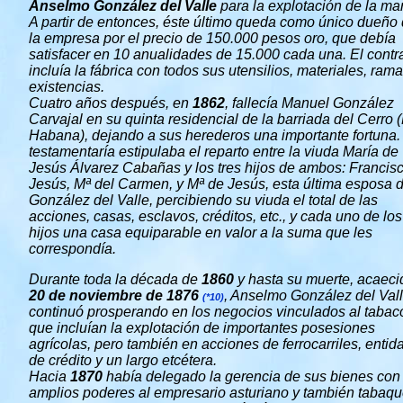
Anselmo González del Valle
para la explotación de la ma
A partir de entonces, éste último queda como único dueño
la empresa por el precio de 150.000 pesos oro, que debía
satisfacer en 10 anualidades de 15.000 cada una. El contr
incluía la fábrica con todos sus utensilios, materiales, rama
existencias.
Cuatro años después, en
1862
, fallecía Manuel González
Carvajal en su quinta residencial de la barriada del Cerro 
Habana), dejando a sus herederos una importante fortuna.
testamentaría estipulaba el reparto entre la viuda María de
Jesús Álvarez Cabañas y los tres hijos de ambos: Francis
Jesús, Mª del Carmen, y Mª de Jesús, esta última esposa 
González del Valle, percibiendo su viuda el total de las
acciones, casas, esclavos, créditos, etc., y cada uno de los
hijos una casa equiparable en valor a la suma que les
correspondía.
Durante toda la década de
1860
y hasta su muerte, acaeci
20 de noviembre de
1876
, Anselmo González del Val
(*10)
continuó prosperando en los negocios vinculados al tabac
que incluían la explotación de importantes posesiones
agrícolas, pero también en acciones de ferrocarriles, entid
de crédito y un largo etcétera.
Hacia
1870
había delegado la gerencia de sus bienes con
amplios poderes al empresario asturiano y también tabaqu