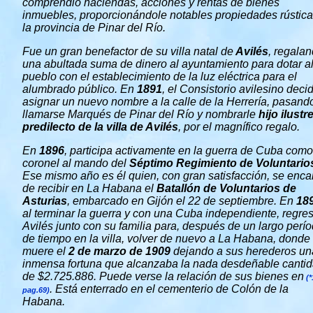
comprendió haciendas, acciones y rentas de bienes
inmuebles, proporcionándole notables propiedades rústic
la provincia de Pinar del Río.
Fue un gran benefactor de su villa natal de
Avilés
, regala
una abultada suma de dinero al ayuntamiento para dotar a
pueblo con el establecimiento de la luz eléctrica para el
alumbrado público. En
1891
, el Consistorio avilesino deci
asignar un nuevo nombre a la calle de la Herrería, pasand
llamarse Marqués de Pinar del Río y nombrarle
hijo ilustr
predilecto de la villa de Avilés
, por el magnífico regalo.
En
1896
, participa activamente en la guerra de Cuba como
coronel al mando del
Séptimo Regimiento de Voluntario
Ese mismo año es él quien, con gran satisfacción, se enca
de recibir en La Habana el
Batallón de Voluntarios de
Asturias
, embarcado en Gijón el 22 de septiembre. En
18
al terminar la guerra y con una Cuba independiente, regre
Avilés junto con su familia para, después de un largo perí
de tiempo en la villa, volver de nuevo a La Habana, donde
muere el
2 de marzo de 1909
dejando a sus herederos un
inmensa fortuna que alcanzaba la nada desdeñable canti
de $2.725.886. Puede verse la relación de sus bienes en
(*
. Está enterrado en el cementerio de Colón de la
pag.69)
Habana.