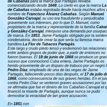
de Cabañas
para la marca que Partagás llevaba
comercializando desde
1848
.
Lo cierto es que la marca
La
de Cabañas
estaba registrada desde hacía muchos años 
nombre de
Francisco Álvarez Cabañas
. Según
Manuel
González-Carvajal
, su uso era fraudulento y perjudicaba
gravemente sus intereses, por lo que D. Manuel, como
propietario de la marca y representante de la familia
Caba
y González-Carvajal
, interpuso una demanda por usurpac
de marca. En
1853
, Jaime Partagás obligado por la senten
condenatoria, decide crear la que sería su famosa marca
bandera
La Flor de Tabacos Partagás
.
Este largo y crudo pleito tensó y endemonió las relaciones
entre ambos grupos de poder que, a partir de entonces no
fueron buenas. El
18 de junio de
1868
se produce un gra
suceso que conmocionó Cuba entera, Jaime Partagás es
herido gravemente de un disparo de trabuco por un negro l
Pedro Díaz
, empleado de una de las vegas de Jaime
Partagás, falleciendo pocos dias después, el
17 de julio d
1868
, como consecuencia de sus graves heridas. En el jui
contra Pedro Díaz se vertieron graves acusaciones por las
se afirmaba que fue el dinero de los Cabañas-Carvajal el 
financió la muerte de Partagás, aunque nunca se pudo
demostrar la veracidad de tan grave acusación.
En
1851
con