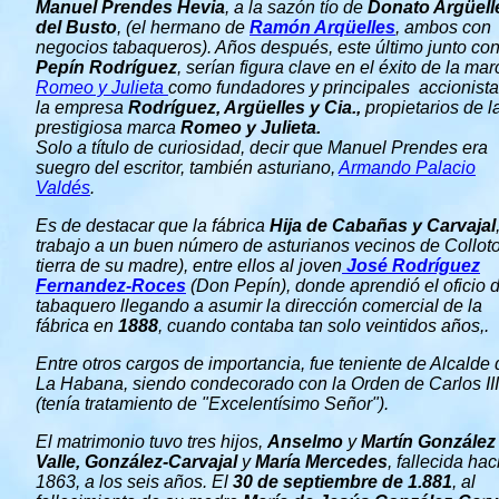
Manuel Prendes Hevia
, a la sazón tío de
Donato Argüell
del Busto
, (el hermano de
Ramón Arqüelles
, ambos con
negocios tabaqueros). Años después, este último junto co
Pepín Rodríguez
, serían figura clave en el éxito de la mar
Romeo y Julieta
como fundadores y principales accionist
la empresa
Rodríguez, Argüelles y Cia.,
propietarios de l
prestigiosa marca
Romeo y Julieta.
Solo a título de curiosidad, decir que Manuel Prendes era
suegro del escritor, también asturiano,
Armando Palacio
Valdés
.
Es de destacar que la fábrica
Hija de Cabañas y Carvajal
trabajo a un buen número de asturianos vecinos de Colloto
tierra de su madre), entre ellos al joven
José Rodríguez
Fernandez-Roces
(Don Pepín), donde aprendió el oficio 
tabaquero llegando a asumir la dirección comercial de la
fábrica en
1888
, cuando contaba tan solo veintidos años,.
Entre otros cargos de importancia, fue teniente de Alcalde 
La Habana, siendo condecorado con la Orden de Carlos III
(tenía tratamiento de "Excelentísimo Señor").
El matrimonio tuvo tres hijos,
Anselmo
y
Martín González
Valle, González-Carvajal
y
María Mercedes
, fallecida hac
1863, a los seis años. El
30 de septiembre de 1.881
, al