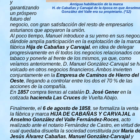
y
Antigua habilitación de la marca
garantizando
H. de Cabañas y Carvajal de la época en que Anselm
González del Valle era su propietario. (*12)
un próspero
futuro del
negocio, con gran satisfacción del resto de empresarios
asturianos que apoyaron la unión.
Al poco tiempo, Manuel introduce a su yerno en sus negoc
dándole amplia participación en la explotación de la marca
fábrica
Hija de Cabañas y Carvajal
, en idea de delegar
progresivamente en él todos los negocios relacionados co
tabaco y ponerle al frente de los mismos, ya que, como
veíamos anteriormente, D. Manuel González-Carvajal se h
volcado en otros negocios financieros. Ambos invierten
conjuntamente en la
Empresa de Caminos de Hierro del
Oeste
, llegando a controlar entre los dos el 70 % de las
acciones de la compañía.
En
1857
compra tierras al catalán
D. José Gener
en la
cotizada
hacienda Las Cruces
de Vuelta Abajo.
Finalmente, el
6 de agosto de 1858
, se formaliza la venta
la fábrica y marca
HIJA DE CABAÑAS Y CARVAJAL
a
Anselmo González del Valle Fernández-Roces
, acto
realizado ante el notario Fernández de Castro, en virtud de
cual quedaba disuelta la sociedad constituida por
Maria d
Jesús Álvarez Cabañas
,
Manuel González-Carvajal
y