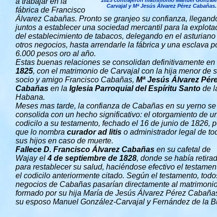
a trabajar en la
1825 contrajeron matrimonio Manuel Gonzále
Carvajal y Mª Jesús Álvarez Pérez Cabañas.
fábrica de Francisco
Álvarez Cabañas. Pronto se granjeo su confianza, llegand
juntos a establecer una sociedad mercantil para la explota
del establecimiento de tabacos, delegando en el asturiano
otros negocios, hasta arrendarle la fábrica y una esclava p
6.000 pesos oro al año.
Estas buenas relaciones se consolidan definitivamente en
1825
, con el matrimonio de Carvajal con la hija menor de 
socio y amigo Francisco Cabañas,
Mª Jesús Álvarez Pér
Cabañas
en la
Iglesia Parroquial del Espíritu Santo
de l
Habana.
Meses mas tarde, la confianza de Cabañas en su yerno se
consolida con un hecho significativo: el otorgamiento de u
codicilo a su testamento, fechado el 16 de junio de 1826, p
que lo nombra
curador
ad litis
o administrador legal de to
sus hijos en caso de muerte.
Fallece D. Francisco Álvarez Cabañas
en su cafetal de
Wajay el
4 de septiembre de 1828
, donde se había retira
para restablecer su salud, haciéndose efectivo el testamen
el codicilo anteriormente citado. Según el testamento, todo
negocios de Cabañas pasarían directamente al matrimoni
formado por su hija María de Jesús Álvarez Pérez Cabaña
su esposo Manuel González-Carvajal y Fernández de la Bu