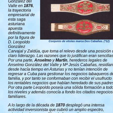
González del
Valle en
1876
,
la trayectoria
empresarial de
esta saga
asturiana
apuesta
definitivamente
por la figura de
Conjunto de vitolas marca Dos Cabañas. (*12)
D. Leopoldo
González
Carvajal y Zaldúa, que toma el relevo desde una posición 
claro liderazgo. Las razones que lo justifican eran sencillas
Por una parte,
Anselmo
y
Martín
, herederos legales de
Anselmo González del Valle y Mª Jesús Cabañas, residían
desde hacía tiempo en Asturias y no tenían intención de
regresar a Cuba para gestionar los negocios tabaqueros d
familia, y por tanto se conformaban con recibir el usufructo
los rentables negocios que habían heredado de sus padre
Por otra parte Leopoldo poseía una sólida formación a tod
los niveles y además conocía a fondo los citados negocios
familiares.
A lo largo de la década de
1870
desplegó una intensa
actividad inversionista que cubrió un amplio espectro,