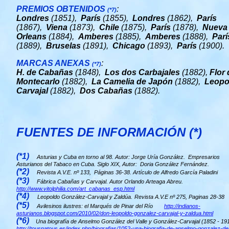
PREMIOS OBTENIDOS
:
(*7)
Londres
(1851),
París
(1855),
Londres
(1862),
París
(1867),
Viena
(1873),
Chile
(1875),
París
(1878),
Nueva
Orleans
(1884),
Amberes
(1885),
Amberes
(1888),
Parí
(1889),
Bruselas
(1891),
Chicago
(1893),
París
(1900).
MARCAS ANEXAS
:
(*7)
H. de Cabañas
(1848),
Los dos Carbajales
(1882),
Flor 
Montecarlo
(1882),
La Camelia de Japón
(1882),
Leopo
Carvajal
(1882),
Dos Cabañas
(1882).
FUENTES DE INFORMACIÓN (*)
(*1)
Asturias y Cuba en torno al 98. Autor: Jorge Uría González. Empresarios
Asturianos del Tabaco en Cuba. Siglo XIX, Autor: Doria González Fernández.
(*2)
Revista A.V.E. nº 133, Páginas 36-38. Artículo de Alfredo García Paladini
(*3)
Fábrica Cabañas y Carvajal. Autor Orlando Arteaga Abreu.
http://www.vitolphilia.com/art_cabanas_esp.html
(*4)
Leopoldo González-Carvajal y Zaldúa.
Revista A.V.E nº 275, Paginas 28-38
(*5)
Avilesinos ilustres: el Marqués de Pinar del Río
http://indianos-
asturianos.blogspot.com/2010/02/don-leopoldo-gonzalez-carvajal-y-zaldua.html
(*6)
Una biografía de Anselmo González del Valle y González-Carvajal (1852 -
http://touspatous.es/index.php/biografias/1052-una-biografia-de-anselmo-gonzalez-del