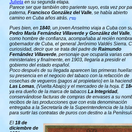
Julieta
en su segunda etapa.
Parece ser que también otro pariente suyo, esta vez por pa
paterna,
Francisco González del Valle
, se había abierto
camino en Cuba años atrás.
(*11)
Pues bien, en
1840
, un joven Anselmo viaja a Cuba con su
Pedro María Fernández Villaverde y González del Valle
,
como hombre de confianza, acompañaba al recién nombr
gobernador de Cuba, el general Jerónimo Valdés Sierra.
curiosidad, decir que se trata del padre de
Raimundo
Fernández Villaverde
, personaje que ocuparía varias cart
ministeriales y finalmente, en 1903, llegaría a presidir el
gobierno del estado español.
Poco después de su llegada aparecen las primeras huella
su presencia en el negocio del tabaco con la refacción de
cosechas de vegueros (pagos al propietario) en la hacien
Las Lomas
, (Vuelta Abajo) y el mercadeo de la hoja. E
18
ya era dueño de la marca de tabacos
La Integridad
,
conservándose facturas de compras de envases a su nomb
recibos de las producciones que con esta denominación
entregaba a la Secretaría de la Superintendencia de la Isla
para surtir las contratas de puros con destino a la Penínsul
El
18 de
diciembre de