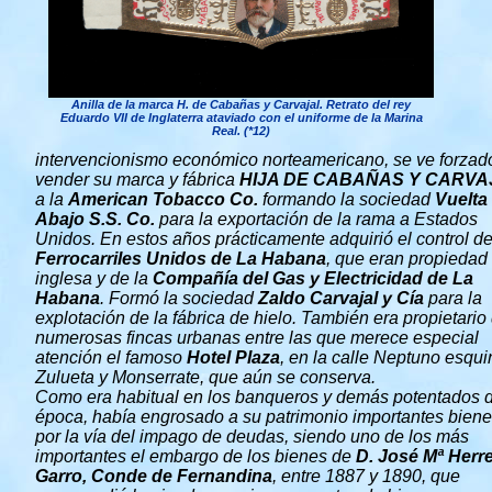
Anilla de la marca H. de Cabañas y Carvajal. Retrato del rey
Eduardo VII de Inglaterra ataviado con el uniforme de la Marina
Real. (*12)
intervencionismo económico norteamericano, se ve forzad
vender su marca y fábrica
HIJA DE CABAÑAS Y CARVA
a la
American Tobacco Co.
formando la sociedad
Vuelta
Abajo S.S. Co.
para la exportación de la rama a Estados
Unidos. En estos años prácticamente adquirió el control de
Ferrocarriles Unidos de La Habana
, que eran propiedad
inglesa y de la
Compañía del Gas y Electricidad de La
Habana
. Formó la sociedad
Zaldo Carvajal y Cía
para la
explotación de la fábrica de hielo. También era propietario
numerosas fincas urbanas entre las que merece especial
atención el famoso
Hotel Plaza
, en la calle Neptuno esqui
Zulueta y Monserrate, que aún se conserva.
Como era habitual en los banqueros y demás potentados d
época, había engrosado a su patrimonio importantes bien
por la vía del impago de deudas, siendo uno de los más
importantes el embargo de los bienes de
D. José Mª Herre
Garro, Conde de Fernandina
, entre 1887 y 1890, que