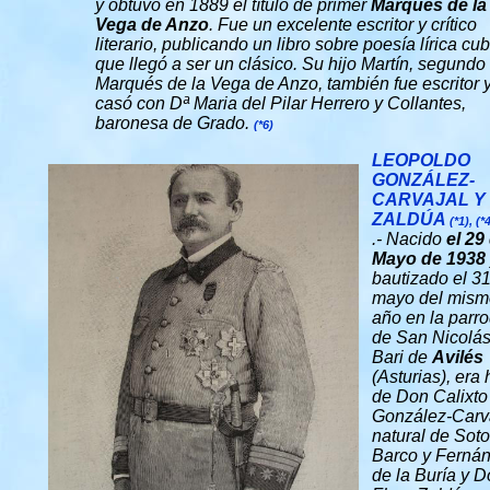
y obtuvo en 1889 el título de primer
Marqués de la
Vega de Anzo
. Fue un excelente escritor y crítico
literario, publicando un libro sobre poesía lírica cu
que llegó a ser un clásico. Su hijo Martín, segundo
Marqués de la Vega de Anzo, también fue escritor 
casó con Dª Maria del Pilar Herrero y Collantes,
baronesa de Grado.
(*6)
LEOPOLDO
GONZÁLEZ-
CARVAJAL Y
ZALDÚA
(*1), (*4
.- Nacido
el 29
Mayo de 1938
bautizado el 3
mayo del mism
año en la parr
de San Nicolás
Bari de
Avilés
(Asturias), era 
de Don Calixto
González-Carv
natural de Soto
Barco y Ferná
de la Buría y 