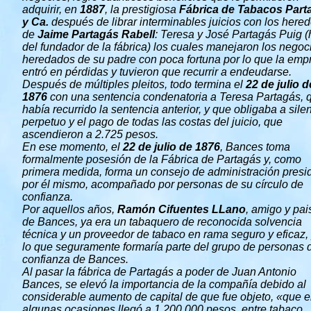
adquirir, en
1887
, la prestigiosa
Fábrica de Tabacos Part
y Ca.
después de librar interminables juicios con los here
de
Jaime Partagás Rabell
: Teresa y José Partagás Puig (
del fundador de la fábrica) los cuales manejaron los negoc
heredados de su padre con poca fortuna por lo que la emp
entró en pérdidas y tuvieron que recurrir a endeudarse.
Después de múltiples pleitos, todo termina el
22 de julio d
1876
con una sentencia condenatoria a Teresa Partagás, 
había recurrido la sentencia anterior, y que obligaba a sile
perpetuo y el pago de todas las costas del juicio, que
ascendieron a 2.725 pesos.
En ese momento, el
22 de julio de 1876
, Bances toma
formalmente posesión de la Fábrica de Partagás y, como
primera medida, forma un consejo de administración presi
por él mismo, acompañado por personas de su círculo de
confianza.
Por aquellos años,
Ramón Cifuentes LLano
, amigo y pa
de Bances, ya era un tabaquero de reconocida solvencia
técnica y un proveedor de tabaco en rama seguro y eficaz,
lo que seguramente formaría parte del grupo de personas 
confianza de Bances.
Al pasar la fábrica de Partagás a poder de Juan Antonio
Bances, se elevó la importancia de la compañía debido al
considerable aumento de capital de que fue objeto, «que 
algunas ocasiones llegó a 1.200.000 pesos, entre tabaco