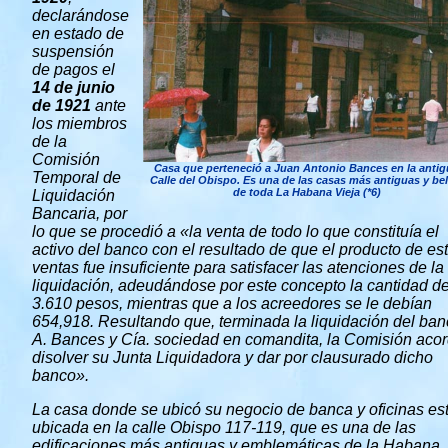
declarándose
en estado de
suspensión
de pagos el
14 de junio
de 1921
ante
los miembros
de la
Comisión
Casa que perteneció a Juan Antonio Bances en la antig
Temporal de
Calle del Obispo. Es una de las casas más antiguas y bel
de toda La Habana Vieja (*6)
Liquidación
Bancaria, por
lo que se procedió a «la venta de todo lo que constituía el
activo del banco con el resultado de que el producto de es
ventas fue insuficiente para satisfacer las atenciones de la
liquidación, adeudándose por este concepto la cantidad d
3.610 pesos, mientras que a los acreedores se le debían
654,918. Resultando que, terminada la liquidación del ban
A. Bances y Cía. sociedad en comandita, la Comisión aco
disolver su Junta Liquidadora y dar por clausurado dicho
banco».
La casa donde se ubicó su negocio de banca y oficinas es
ubicada en la calle Obispo 117-119, que es una de las
edificaciones más antiguas y emblemáticas de la Habana,