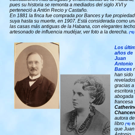
pues su historia se remonta a mediados del siglo XVI y
perteneció a Antón Recio y Castaño.
En 1881 la finca fue comprada por Bances y fue propiedad
suya hasta su muerte, en 1907. Está considerada como un
las casas más antiguas de la Habana, con elegantes tech
artesonado de influencia mudéjar, ver foto a la derecha.
(*6)
Los últi
años de
Juan
Antonio
Bances
n
han sido
revelado
gracias a
escritora 
abogada
francesa
Catherin
Chancer
autora de
libro
e
(*8)
que Juan
Antonio