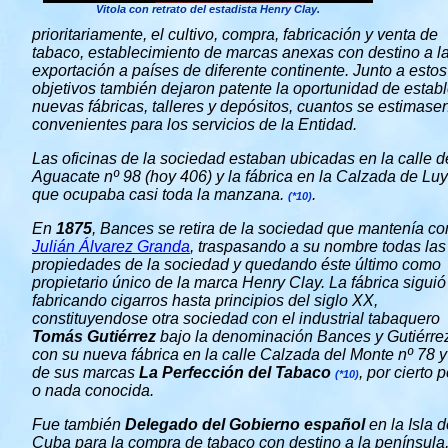
Vitola con retrato del estadista Henry Clay.
prioritariamente, el cultivo, compra, fabricación y venta de
tabaco, establecimiento de marcas anexas con destino a l
exportación a países de diferente continente. Junto a estos
objetivos también dejaron patente la oportunidad de estab
nuevas fábricas, talleres y depósitos, cuantos se estimase
convenientes para los servicios de la Entidad.
Las oficinas de la sociedad estaban ubicadas en la calle d
Aguacate nº 98 (hoy 406) y la fábrica en la Calzada de Lu
que ocupaba casi toda la manzana.
.
(*10)
En
1875
, Bances se retira de la sociedad que mantenía co
Julián Álvarez Granda
, traspasando a su nombre todas las
propiedades de la sociedad y quedando éste último como
propietario único de la marca Henry Clay. La fábrica siguió
fabricando cigarros hasta principios del siglo XX,
constituyendose otra sociedad con el industrial tabaquero
Tomás Gutiérrez
bajo la denominación Bances y Gutiérre
con su nueva fábrica en la calle Calzada del Monte nº 78 
de sus marcas
La Perfección del Tabaco
, por cierto 
(*10)
o nada conocida.
Fue también
Delegado del Gobierno español
en la Isla 
Cuba para la compra de tabaco con destino a la península