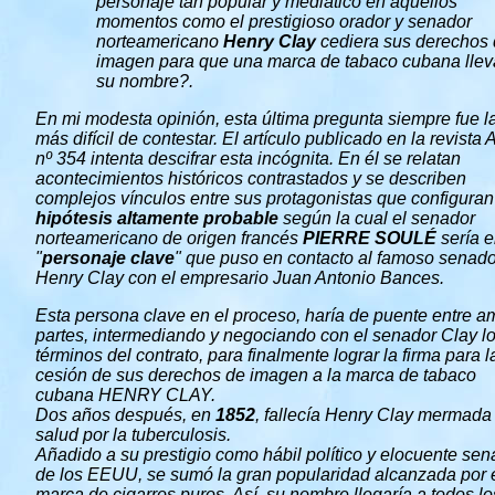
personaje tan popular y mediático en aquellos
momentos como el prestigioso orador y senador
norteamericano
Henry Clay
cediera sus derechos
imagen para que una marca de tabaco cubana lle
su nombre?.
En mi modesta opinión, esta última pregunta siempre fue l
más difícil de contestar. El artículo publicado en la revista
nº 354 intenta descifrar esta incógnita. En él se relatan
acontecimientos históricos contrastados y se describen
complejos vínculos entre sus protagonistas que configura
hipótesis altamente probable
según la cual el senador
norteamericano de origen francés
PIERRE SOULÉ
sería e
"
personaje clave
" que puso en contacto al famoso senado
Henry Clay con el empresario Juan Antonio Bances.
Esta persona clave en el proceso, haría de puente entre 
partes, intermediando y negociando con el senador Clay l
términos del contrato, para finalmente lograr la firma para l
cesión de sus derechos de imagen a la marca de tabaco
cubana HENRY CLAY.
Dos años después, en
1852
, fallecía Henry Clay mermada
salud por la tuberculosis.
Añadido a su prestigio como hábil político y elocuente sen
de los EEUU, se sumó la gran popularidad alcanzada por 
marca de cigarros puros. Así, su nombre llegaría a todos lo