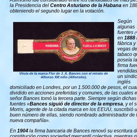
la Presidencia del
Centro Asturiano de la Habana
en 188
obteniendo el segundo lugar en la votación.
Según
algunas
fuentes
(
en
1888
fábrica y
vegas d
tabaco q
poseía l
firma fue
vendidas
Vitola de la marca Flor de J. A. Bances con el retrato de
un sindi
Alfonso XIII niño (Alfonsito).
inglés
domiciliado en Londres, por un 1.500.000 de pesos, el cual
dividido en acciones preferidas y comunes, de las cuales e
señor Bances tomó la tercera parte. Siempre según dichas
fuentes «
Bances siguió de director de la empresa
, y el 
Morris, agente de la citada marca en los EEUU, suscribió 
buen número de ellas, siendo nombrado administrador de 
nueva compañía».
En
1904
la firma bancaria de Bances renovó su escritura d
constitución como sociedad mercantil colectiva, mientras 