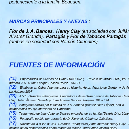
perteneciente a la familia Begouen.
MARCAS PRINCIPALES Y ANEXAS
:
Flor de J. A. Bances
,
Henry Clay
(en sociedad con Juliá
Álvarez Granda)
, Partagás
y
Flor de Tabacos Partagás
(ambas en sociedad con Ramón Cifuentes).
FUENTES DE INFORMACIÓN
(*1)
Empresarios Asturianos en Cuba (1840-1920) - Revista de Indias, 2002, vol. L
número 225. Autor: Enrique Collazo Pérez - UNED.
(*2)
El tabaco en Cuba. Apuntes para su historia. Autor: Antonio de Gordon y de A
La Habana 1897
(*3)
A.V.E. Grandes Tabaqueros. Fundadores de la Gran Fábrica de Tabacos Hen
Clay: Julián Álvarez Granda y Juan Antonio Bances.
Páginas 101 a 144.
(*4)
Fotografía cedida por la familia de J.A. Bances (Beatriz Díaz López), con la
colaboración del Ayuntamiento de Candamo.
(*5)
Testamento de Juan Antonio Bances en poder de su familia (Beatriz Díaz Lópe
(*6)
Fotografía cedida por cortesía de D. Florencio Giménez Caballero.
(*7)
Revista de la A.V.E nº 354. Grandes Tabaqueros y sus marcas: Henry Clay - 
enigma de su denominación como marca de tabaco. Autor Juan Alberto Berni.