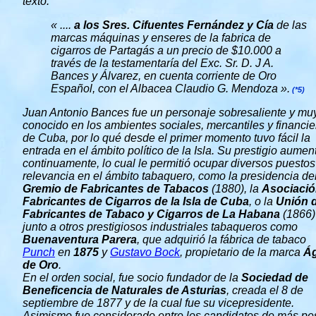
texto:
« ....
a los Sres. Cifuentes Fernández y Cía
de las
marcas máquinas y enseres de la fabrica de
cigarros de Partagás a un precio de $10.000 a
través de la testamentaría del Exc. Sr. D. J A.
Bances y Álvarez, en cuenta corriente de Oro
Español, con el Albacea Claudio G. Mendoza ».
(*5)
Juan Antonio Bances fue un personaje sobresaliente y mu
conocido en los ambientes sociales, mercantiles y financie
de Cuba, por lo qué desde el primer momento tuvo fácil la
entrada en el ámbito político de la Isla. Su prestigio aume
continuamente, lo cual le permitió ocupar diversos puestos
relevancia en el ámbito tabaquero, como la presidencia de
Gremio de Fabricantes de Tabacos
(1880), la
Asociació
Fabricantes de Cigarros
de la Isla de Cuba
, o la
Unión 
Fabricantes de Tabaco y Cigarros de La Habana
(1866)
junto a otros prestigiosos industriales tabaqueros como
Buenaventura Parera
, que adquirió la fábrica de tabaco
Punch
en
1875
y
Gustavo Bock
, propietario de la marca
Ág
de Oro
.
En el orden social, fue socio fundador de la
Sociedad de
Beneficencia de Naturales de Asturias
, creada el 8 de
septiembre de 1877 y de la cual fue su vicepresidente.
Asimismo fue considerado entre los candidatos de más pe