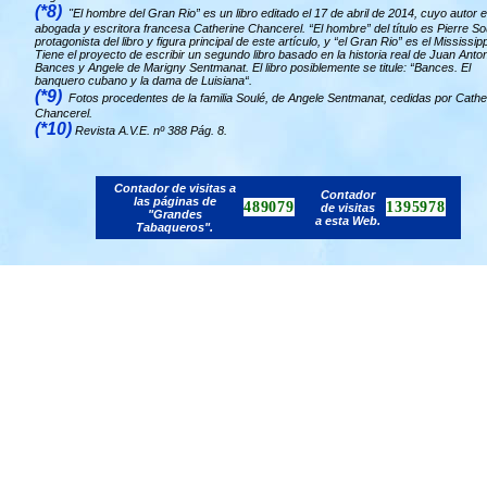
(*8)
"El hombre del Gran Rio” es un libro editado el 17 de abril de 2014, cuyo autor e
abogada y escritora francesa Catherine Chancerel. “El hombre” del título es Pierre So
protagonista del libro y figura principal de este artículo, y “el Gran Rio” es el Mississipp
Tiene el proyecto de escribir un segundo libro basado en la historia real de Juan Anto
Bances y Angele de Marigny Sentmanat. El libro posiblemente se titule: “Bances. El
banquero cubano y la dama de Luisiana“.
(*9)
Fotos procedentes de la familia Soulé, de Angele Sentmanat, cedidas por Cathe
Chancerel.
(*10)
Revista A.V.E. nº 388 Pág. 8.
Contador de visitas a
Contador
las páginas de
489079
1395978
de visitas
"Grandes
a esta Web.
Tabaqueros".