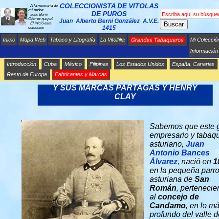
COLECCIONISTA DE VITOLAS
A la memoria de
mi padre:
DE PUROS
José Berni
Gómez q.e.p.d.
Juan Alberto Berni González A.V.E.
Buscar
El inició esta
1415
colección
Inicio
Mapa Web
Tabaco y Litografía
La Vitolfilia
Mi Colecció
Información
Introducción
Cuba
México
Filipinas
Los Estados Unidos
España. Canarias
Resto de Europa
Fabricantes y Marcas
JUAN ANTONIO BANCES ÁLVAREZ
Y SUS MARCAS PARTAGAS Y HENRY
CLAY
Sabemos que este 
empresario y tabaq
asturiano,
Juan
Antonio Bances
Álvarez
, nació en
1
en la pequeña parr
asturiana de
San
Román
, pertenecie
al
concejo de
Candamo
, en lo m
profundo del valle d