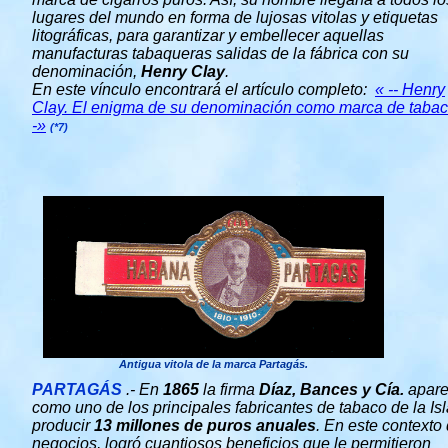
lugares del mundo en forma de lujosas vitolas y etiquetas
litográficas, para garantizar y embellecer aquellas
manufacturas tabaqueras salidas de la fábrica con su
denominación,
Henry Clay
.
En este vínculo encontrará el artículo completo:
« -- Henry
Clay. El enigma de su denominación como marca de tabac
-»
(*7)
Antigua vitola de la marca Partagás.
PARTAGÁS
.- En
1865
la firma
Díaz, Bances y Cía.
apare
como uno de los principales fabricantes de tabaco de la Isl
producir
13 millones de puros anuales
. En este contexto
negocios, logró cuantiosos beneficios que le permitieron