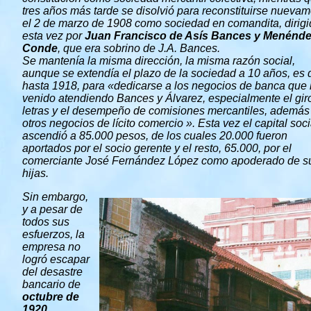
tres años más tarde se disolvió para reconstituirse nueva
el 2 de marzo de 1908 como sociedad en comandita, dirig
esta vez por
Juan Francisco de Asís Bances y Menénd
Conde
, que era sobrino de J.A. Bances.
Se mantenía la misma dirección, la misma razón social,
aunque se extendía el plazo de la sociedad a 10 años, es 
hasta 1918, para «dedicarse a los negocios de banca que
venido atendiendo Bances y Álvarez, especialmente el gir
letras y el desempeño de comisiones mercantiles, además
otros negocios de lícito comercio ». Esta vez el capital soci
ascendió a 85.000 pesos, de los cuales 20.000 fueron
aportados por el socio gerente y el resto, 65.000, por el
comerciante José Fernández López como apoderado de s
hijas.
Sin embargo,
y a pesar de
todos sus
esfuerzos, la
empresa no
logró escapar
del desastre
bancario de
octubre de
1920
,