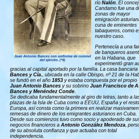
río
Nalón
. El conce
Candamo fue una d
zonas de mayor
emigración asturian
cuna de eminentes
tabaqueros, como e
nuestro caso.
Pertenecía a una fa
de banqueros asen
Juan Antonio Bances con uniforme de coronel
en la Habana, que
del ejército. (*4)
experimentó gran a
gracias al capital aportado por la familia. La casa bancaria
Bances y Cía.
, ubicada en la calle Obispo, nº 21 de la H
se fundó en el año
1853
y estaba compuesta por el propio
Juan Antonio Bances
y su sobrino
Juan Francisco de A
Bances y Menéndez Conde
.
Se dedicaba fundamentalmente al giro de letras, tanto a la
plazas de la Isla de Cuba como a EEUU, España y el rest
Europa, así consta como la primera en realizar masivamen
remesas de dinero de los emigrantes asturianos en Cuba.
Desde sus comienzos tuvo como socio y apoderado de su
negocios financieros a
Antonio González Mendoza
, pers
de su absoluta confianza y que actuaba con total
independencia.