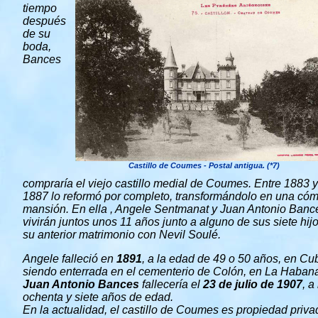
tiempo
después
de su
boda,
Bances
Castillo de Coumes - Postal antigua. (*7)
compraría el viejo castillo medial de Coumes. Entre 1883 y
1887 lo reformó por completo, transformándolo en una có
mansión. En ella , Angele Sentmanat y Juan Antonio Banc
vivirán juntos unos 11 años junto a alguno de sus siete hij
su anterior matrimonio con Nevil Soulé.
Angele falleció en
1891
, a la edad de 49 o 50 años, en Cu
siendo enterrada en el cementerio de Colón, en La Haban
Juan Antonio Bances
fallecería el
23 de julio de 1907
, a
ochenta y siete años de edad.
En la actualidad, el castillo de Coumes es propiedad priva