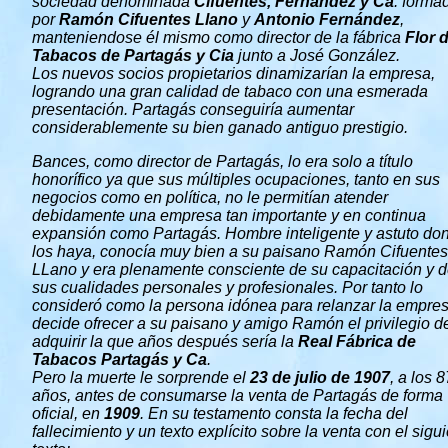
sociedad denominada
Cifuentes, Fernández y Ca
. forma
por
Ramón Cifuentes Llano
y
Antonio Fernández
,
manteniendose él mismo como director de la fábrica
Flor 
Tabacos de Partagás y Cia
junto a José González.
Los nuevos socios propietarios dinamizarían la empresa,
logrando una gran calidad de tabaco con una esmerada
presentación. Partagás conseguiría aumentar
considerablemente su bien ganado antiguo prestigio.
Bances, como director de Partagás, lo era solo a título
honorífico ya que sus múltiples ocupaciones, tanto en sus
negocios como en política, no le permitían atender
debidamente una empresa tan importante y en continua
expansión como Partagás. Hombre inteligente y astuto do
los haya, conocía muy bien a su paisano Ramón Cifuentes
LLano y era plenamente consciente de su capacitación y 
sus cualidades personales y profesionales. Por tanto lo
consideró como la persona idónea para relanzar la empres
decide ofrecer a su paisano y amigo Ramón el privilegio d
adquirir la que años después sería la
Real Fábrica de
Tabacos Partagás y Ca
.
Pero la muerte le sorprende el
23 de julio de 1907
, a los 8
años, antes de consumarse la venta de Partagás de forma
oficial, en
1909
. En su testamento consta la fecha del
fallecimiento y un texto explícito sobre la venta con el sigu