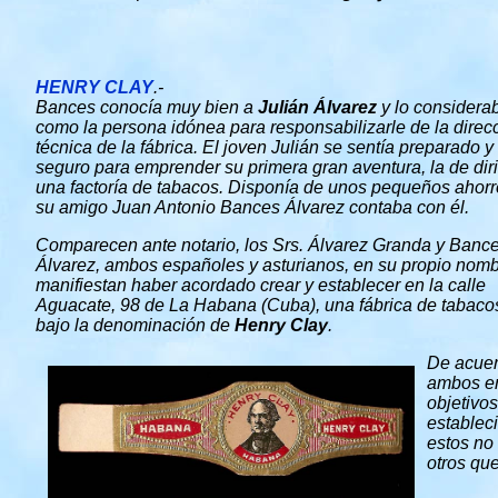
HENRY CLAY
.-
Bances conocía muy bien a
Julián Álvarez
y lo considera
como la persona idónea para responsabilizarle de la direc
técnica de la fábrica. El joven Julián se sentía preparado y
seguro para emprender su primera gran aventura, la de diri
una factoría de tabacos. Disponía de unos pequeños ahorr
su amigo Juan Antonio Bances Álvarez contaba con él.
Comparecen ante notario, los Srs. Álvarez Granda y Banc
Álvarez, ambos españoles y asturianos, en su propio nomb
manifiestan haber acordado crear y establecer en la calle
Aguacate, 98 de La Habana (Cuba), una fábrica de tabaco
bajo la denominación de
Henry Clay
.
De acue
ambos en
objetivos
establec
estos no
otros que