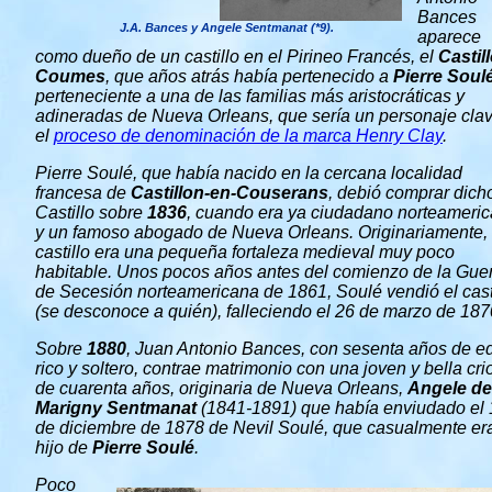
Bances
J.A. Bances y Angele Sentmanat (*9).
aparece
como dueño de un castillo en el Pirineo Francés, el
Castil
Coumes
, que años atrás había pertenecido a
Pierre Soul
perteneciente a una de las familias más aristocráticas y
adineradas de Nueva Orleans, que sería un personaje cla
el
proceso de denominación de la marca Henry Clay
.
Pierre Soulé, que había nacido en la cercana localidad
francesa de
Castillon-en-Couserans
, debió comprar dich
Castillo sobre
1836
, cuando era ya ciudadano norteameri
y un famoso abogado de Nueva Orleans. Originariamente, 
castillo era una pequeña fortaleza medieval muy poco
habitable. Unos pocos años antes del comienzo de la Gue
de Secesión norteamericana de 1861, Soulé vendió el cast
(se desconoce a quién), falleciendo el 26 de marzo de 187
Sobre
1880
, Juan Antonio Bances, con sesenta años de e
rico y soltero, contrae matrimonio con una joven y bella crio
de cuarenta años, originaria de Nueva Orleans,
Angele de
Marigny Sentmanat
(1841-1891) que había enviudado el 
de diciembre de 1878 de Nevil Soulé, que casualmente er
hijo de
Pierre Soulé
.
Poco