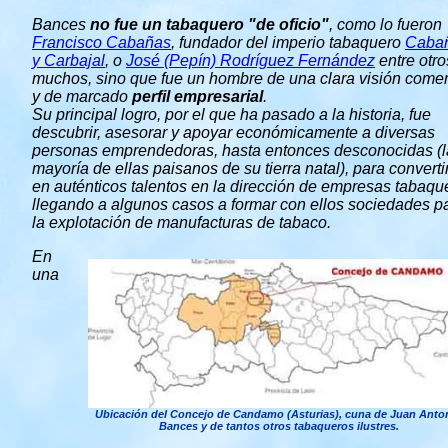
Bances
no fue un tabaquero "de oficio"
, como lo fueron
Francisco Cabañas
, fundador del imperio tabaquero
Caba
y Carbajal
, o
José (Pepín) Rodríguez Fernández
entre otro
muchos, sino que fue un hombre de una clara visión comer
y de marcado
perfil empresarial
.
Su principal logro, por el que ha pasado a la historia, fue
descubrir, asesorar y apoyar económicamente a diversas
personas emprendedoras, hasta entonces desconocidas (l
mayoría de ellas paisanos de su tierra natal), para converti
en auténticos talentos en la dirección de empresas tabaqu
llegando a algunos casos a formar con ellos sociedades p
la explotación de manufacturas de tabaco.
En
una
Ubicación del Concejo de Candamo (Asturias), cuna de Juan Anto
Bances y de tantos otros tabaqueros ilustres.