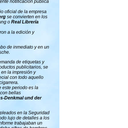
nte notificación pública
o oficial de la empresa
erg
se convierten en los
lung o
Real Librería
on a la edición y
cabo de inmediato y en un
sche.
demanda de etiquetas y
ductos publicitarios, se
en la impresión y
ecial con todo aquello
cigarrera.
e este periodo es la
 con bellas
s-Denkmal und der
mpleados en la Seguridad
o lujo de detalles a los
informe trabajaban un