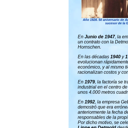
Año 1928. 50 aniversario de A
sucesor de la 
En
Junio de 1947
, la e
un contrato con la Detmold
Hornschen.
En las décadas
1940
y
1
evolucionan rápidamente 
económico, y al mismo tie
racionalizan costos y co
En
1979
, la factoría se
industrial en el centro 
unos 4.000 metros cuadr
En
1992
, la empresa Ge
demostró que era erróne
anteriormente la fecha d
responsables de la prop
Por dicho motivo, se ce
Lippe en Detmold
desde