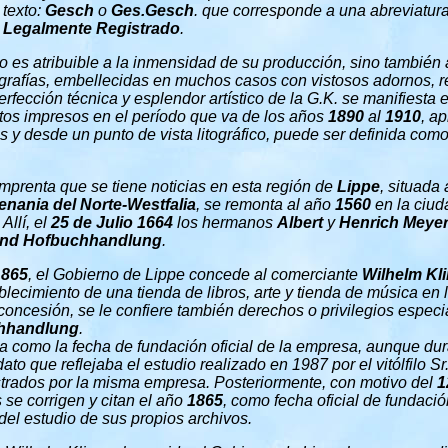
 texto:
Gesch
o
Ges.Gesch
. que corresponde a una abreviatura
a
Legalmente Registrado
.
o es atribuible a la inmensidad de su producción, sino también 
tografías, embellecidas en muchos casos con vistosos adornos, r
perfección técnica y esplendor artístico de la G.K. se manifies
tos impresos en el período que va de los años
1890
al
1910
, a
los y desde un punto de vista litográfico, puede ser definida com
imprenta que se tiene noticias en esta región de
Lippe
, situada
enania del Norte-Westfalia
, se remonta al año
1560
en la ciu
llí, el
25 de Julio 1664
los hermanos
Albert
y
Henrich Meye
und Hofbuchhandlung
.
1865
, el Gobierno de Lippe concede al comerciante
Wilhelm Kl
ablecimiento de una tienda de libros, arte y tienda de música e
ncesión, se le confiere también derechos o privilegios especia
hhandlung
.
a como la fecha de fundación oficial de la empresa, aunque du
ato que reflejaba el estudio realizado en 1987 por el vitólfilo 
trados por la misma empresa. Posteriormente, con motivo del
1
 se corrigen y citan el año
1865
, como fecha oficial de fundació
del estudio de sus propios archivos.