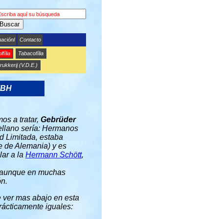
Buscar
maciónl
Contacto
lfília
Tabacofília
rukkerij (V.D.E.)
MBH
os a tratar,
Gebrüder
tellano sería: Hermanos
 Limitada, estaba
e de Alemania) y es
lar a la
Hermann Schött
,
 aunque en muchas
n.
e ver mas abajo en esta
prácticamente iguales: