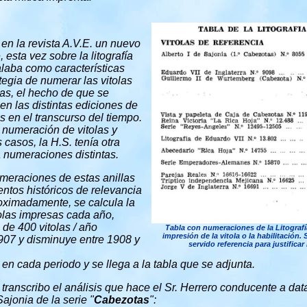
 en la revista A.V.E. un nuevo
o
, esta vez sobre la litografía
laba como características
tegia de numerar las vitolas
ras, el hecho de que se
en las distintas ediciones de
s en el transcurso del tiempo.
 numeración de vitolas y
casos, la H.S. tenía otra
a numeraciones distintas.
meraciones de estas anillas
ntos históricos de relevancia
roximadamente, se calcula la
olas impresas cada año,
de 400 vitolas / año
Tabla con numeraciones de la Litografí
impresión de la vitola o la habilitación.
907 y disminuye entre 1908 y
servido referencia para justificar
en cada periodo y se llega a la tabla que se adjunta.
 transcribo el análisis que hace el Sr. Herrero conducente a dat
Sajonia de la serie "
Cabezotas
":