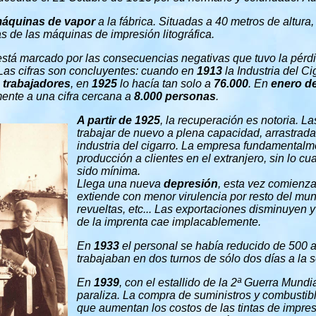
áquinas de vapor
a la fábrica. Situadas a 40 metros de altura,
 de las máquinas de impresión litográfica.
stá marcado por las consecuencias negativas que tuvo la pérdi
Las cifras son concluyentes: cuando en
1913
la Industria del C
 trabajadores
, en
1925
lo hacía tan solo a
76.000
. En
enero d
ente a una cifra cercana a
8.000 personas
.
A partir de 1925
, la recuperación es notoria. 
trabajar de nuevo a plena capacidad, arrastrada
industria del cigarro. La empresa fundamentalm
producción a clientes en el extranjero, sin lo cu
sido mínima.
Llega una nueva
depresión
, esta vez comienz
extiende con menor virulencia por resto del mun
revueltas, etc... Las exportaciones disminuyen y
de la imprenta cae implacablemente.
En
1933
el personal se había reducido de 500 
trabajaban en dos turnos de sólo dos días a la
En
1939
, con el estallido de la 2ª Guerra Mundia
paraliza. La compra de suministros y combustibl
que aumentan los costos de las tintas de impres