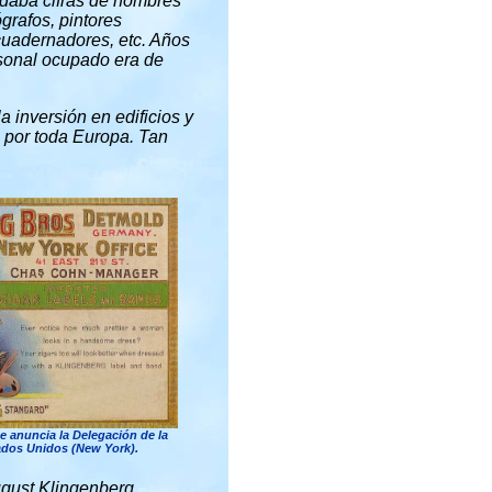
daba cifras de hombres
ógrafos, pintores
ncuadernadores, etc. Años
rsonal ocupado era de
 inversión en edificios y
 por toda Europa. Tan
 anuncia la Delegación de la
ados Unidos (New York).
gust Klingenberg.