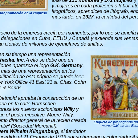
total de
131 hombres
y
141 mujeres
y 
y mujeres en cada profesión o labor: lit
litográficos, aprendices de litógrafo, e
autopromoción de la empresa
más tarde, en
1927
, la cantidad del pe
ocio de la empresa crecía por momentos, por lo que se amplía la
 delegaciones en Cuba, EEUU y Canadá y extiende sus ventas
n cientos de millones de ejemplares de anillas.
en su tiempo una representación
haska, Inc.
A ello se debe que en
aciones aparezca el logo
G.K. Germany
.
 mas de una representación en los
ilitación de esta página se puede leer:
w York Office 41 East 21 st. Chas. Cohn
s & Bands.
Detmold aprueba la construcción de un
rica en la calle Hornschen.
presa los nuevos accionistas
Willy
y
an el poder ejecutivo. Muere Willy,
mo director general de la recien creada
Etiqueta de propaganda que
mbH (Sociedad Mercantil).
marca G.K. en los Est
uere
Wilhelm Klingenberg
, el fundador
sucedido el 21 Octubre de 1913 por su hermano y cofundador Au