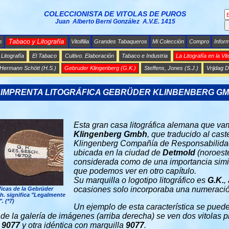
COLECCIONISTA DE VITOLAS DE PUROS
Juan Alberto Berni González A.V.E. 1415
b
Vitolfilia
Grandes Tabaqueros
Mi Colección
Compro
Infor
 Litografía
El Tabaco
Cultivo. Elaboración
Tabaco e Industria
La Litografía en la Vito
Hermann Schött (H.S.)
Gebruder Klingenberg (G.K.)
Steffens, Jones (S.J.)
Vrijdag D
 IMPRENTA LITOGRÁFICA GEBRÜDER KLINBENBERG G
Esta gran casa litográfica alemana que vam
Klingenberg Gmbh
, que traducido al cas
Klingenberg Compañía de Responsabilidad
ubicada en la ciudad de
Detmold
(noroest
considerada como de una importancia simi
que podemos ver en otro capítulo.
Su marquilla o logotipo litográfico es
G.K.
,
ocasiones solo incorporaba una numeració
ficas de la Gebrüder
h. significa "Legalmente
. (*7)
Un ejemplo de esta característica se pued
 de la galería de imágenes (arriba derecha) se ven dos vitolas 
 9077
y otra idéntica con marquilla
9077
.