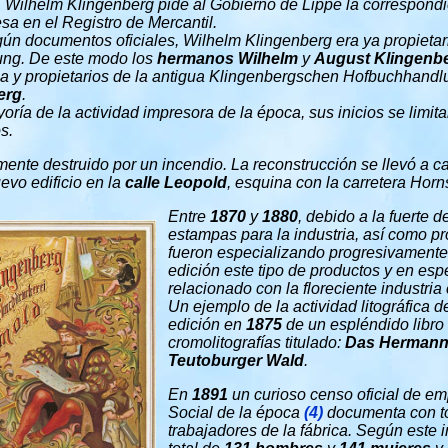
, Wilhelm Klingenberg pide al Gobierno de Lippe la correspondie
sa en el Registro de Mercantil.
gún documentos oficiales, Wilhelm Klingenberg era ya propietari
ng. De este modo los
hermanos
Wilhelm
y
August Klingenb
a y propietarios de la antigua Klingenbergschen Hofbuchhand
erg
.
ía de la actividad impresora de la época, sus inicios se limitar
os.
almente destruido por un incendio. La reconstrucción se llevó a 
evo edificio en la
calle Leopold
, esquina con la carretera Horn
Entre
1870
y
1880
, debido a la fuerte 
estampas para la industria, así como pro
fueron especializando progresivamente 
edición este tipo de productos y en esp
relacionado con la floreciente industria 
Un ejemplo de la actividad litográfica d
edición en
1875
de un espléndido libro
cromolitografías titulado:
Das Hermann
Teutoburger Wald
.
En
1891
un curioso censo oficial de e
Social de la época
(4)
documenta con tod
trabajadores de la fábrica. Según este 