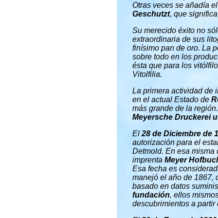
Otras veces se añadía el
Geschutzt
, que signific
Su merecido éxito no sól
extraordinaria de sus li
finísimo pan de oro. La 
sobre todo en los produc
ésta que para los vitólfi
Vitolfilia.
La primera actividad de 
en el actual Estado de
R
más grande de la región. A
Meyersche Druckerei 
El
28 de Diciembre de 
autorización para el est
Detmold. En esa misma co
imprenta
Meyer Hofbuc
Esa fecha es considerad
manejó el año de 1867, d
basado en datos suminis
fundación
, ellos mismos
descubrimientos a partir 