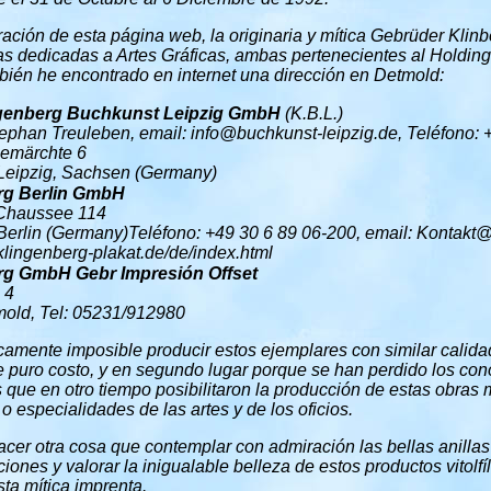
ración de esta página web, la originaria y mítica Gebrüder Kli
s dedicadas a Artes Gráficas, ambas pertenecientes al Holdin
bién he encontrado en internet una dirección en Detmold:
ngenberg Buchkunst Leipzig GmbH
(K.B.L.)
tephan Treuleben, email: info@buchkunst-leipzig.de, Teléfono: 
emärchte 6
eipzig, Sachsen (Germany)
rg Berlin GmbH
Chaussee 114
erlin (Germany)Teléfono: +49 30 6 89 06-200, email: Kontakt
klingenberg-plakat.de/de/index.html
rg GmbH Gebr Impresión Offset
 4
old, Tel: 05231/912980
camente imposible producir estos ejemplares con similar calidad 
e puro costo, y en segundo lugar porque se han perdido los con
que en otro tiempo posibilitaron la producción de estas obras 
 especialidades de las artes y de los oficios.
cer otra cosa que contemplar con admiración las bellas anillas
iones y valorar la inigualable belleza de estos productos vitolfí
sta mítica imprenta.