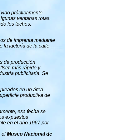
vivido prácticamente
algunas ventanas rotas.
odo los techos,
jos de imprenta mediante
 la factoría de la calle
as de producción
fset, más rápido y
stria publicitaria. Se
 empleados en un área
uperficie productiva de
amente, esa fecha se
tos expuestos
te en el año 1967 por
 el
Museo Nacional de