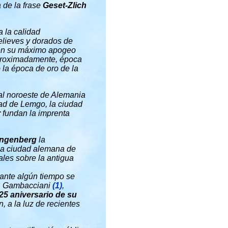
 de la frase
Geset-Zlich
a la calidad
elieves y dorados de
ta en su máximo apogeo
proximadamente, época
o la época de oro de la
 al noroeste de Alemania
dad de Lemgo, la ciudad
r
fundan la imprenta
ingenberg
la
n la ciudad alemana de
les sobre la antigua
rante algún tiempo se
Sr. Gambacciani
(1)
,
25 aniversario de su
n, a la luz de recientes