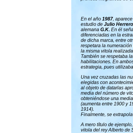
En el año
1987
, aparece
estudio de
Julio Herrer
alemana
G.K.
En él seña
diferenciadas en la estra
de dicha marca, entre ot
respetara la numeración 
la misma vitola realizada
También se respetaba la
habilitaciones. En ambos 
estrategia, pues utilizab
Una vez cruzadas las nu
elegidas con acontecimie
al objeto de datarlas ap
media del número de vit
obteniéndose una media 
(aumenta entre 1900 y 1
1914).
Finalmente, se extrapola 
A mero título de ejemplo,
vitola del rey Alberto de 