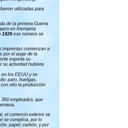
 fueron utilizadas para
da de la primera Guerra
igarro en Alemania
e 1926
ese número se
Las imprentas comienzan a
s por el auge de la
ente exporta su
al su actividad hubiera
a en los EEUU y se
do: paro, huelgas,
 con ello la producción
a 350 empleados, que
 semana.
l, el comercio exterior se
e se complica, por lo
ión, papel, carbón, y por