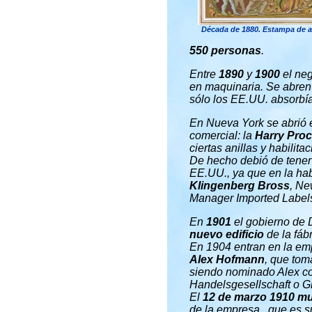
Década de 1880. Estampa de 
550 personas
.
Entre
1890
y
1900
el neg
en maquinaria. Se abren
sólo los EE.UU. absorbía
En Nueva York se abrió 
comercial: la
Harry Proc
ciertas anillas y habilit
De hecho debió de tener
EE.UU., ya que en la hab
Klingenberg Bross
, Ne
Manager Imported Label
En
1901
el gobierno de 
nuevo edificio
de la fáb
En 1904 entran en la em
Alex Hofmann
, que tom
siendo nominado Alex co
Handelsgesellschaft o G
El
12 de marzo 1910 m
de la empresa , que es 