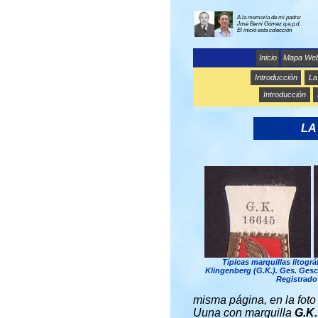
A la memoria de mi padre:
José Berni Gómez q.e.p.d.
El inició esta colección
Inicio
Mapa We
Introducción
La
Introducción
LA
Típicas marquillas litográ
Klingenberg (G.K.). Ges. Gesc
Registrado"
misma página, en la foto
Uuna con marquilla
G.K.