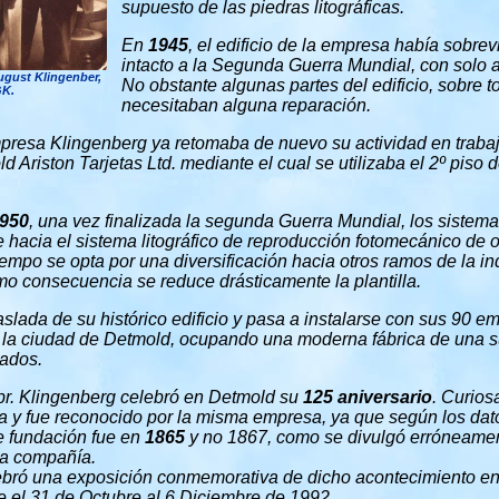
supuesto de las piedras litográficas.
En
1945
, el edificio de la empresa había sobre
intacto a la Segunda Guerra Mundial, con solo 
ugust Klingenber,
No obstante algunas partes del edificio, sobre t
GK.
necesitaban alguna reparación.
mpresa Klingenberg ya retomaba de nuevo su actividad en traba
 Ariston Tarjetas Ltd. mediante el cual se utilizaba el 2º piso de
950
, una vez finalizada la segunda Guerra Mundial, los sistem
hacia el sistema litográfico de reproducción fotomecánico de of
mpo se opta por una diversificación hacia otros ramos de la indu
mo consecuencia se reduce drásticamente la plantilla.
 traslada de su histórico edificio y pasa a instalarse con sus 90
de la ciudad de Detmold, ocupando una moderna fábrica de una s
ados.
br. Klingenberg celebró en Detmold su
125 aniversario
. Curios
a y fue reconocido por la misma empresa, ya que según los da
e fundación fue en
1865
y no 1867, como se divulgó erróneamen
ia compañía.
lebró una exposición conmemorativa de dicho acontecimiento en
 el 31 de Octubre al 6 Diciembre de 1992.