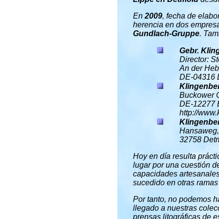
En
2009
, fecha de elabo
herencia en dos empresa
Gundlach-Gruppe
. Tam
Gebr. Kli
Director: S
An der Heb
DE-04316 L
Klingenbe
Buckower 
DE-12277 B
http://www.
Klingenbe
Hansaweg,
32758 Detm
Hoy en día resulta prácti
lugar por una cuestión d
capacidades artesanales 
sucedido en otras ramas o
Por tanto, no podemos ha
llegado a nuestras colecc
prensas litográficas de e