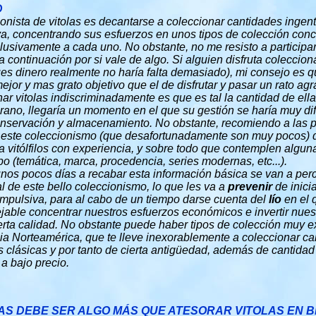
D
ionista de vitolas es decantarse a coleccionar cantidades ingent
va, concentrando sus esfuerzos en unos tipos de colección conc
usivamente a cada uno. No obstante, no me resisto a participaro
 continuación por si vale de algo. Si alguien disfruta coleccio
pues dinero realmente no haría falta demasiado), mi consejo es q
ejor y mas grato objetivo que el de disfrutar y pasar un rato ag
ar vitolas indiscriminadamente es que es tal la cantidad de ella
ano, llegaría un momento en el que su gestión se haría muy difí
a conservación y almacenamiento. No obstante, recomiendo a las 
n este coleccionismo (que desafortunadamente son muy pocos) q
a vitólfilos con experiencia, y sobre todo que contemplen algu
po (temática, marca, procedencia, series modernas, etc...).
nos pocos días a recabar esta información básica se van a perc
 de este bello coleccionismo, lo que les va a
prevenir
de inici
ompulsiva, para al cabo de un tiempo darse cuenta del
lío
en el 
able concentrar nuestros esfuerzos económicos e invertir nues
erta calidad. No obstante puede haber tipos de colección muy 
ia Norteamérica, que te lleve inexorablemente a coleccionar ca
as clásicas y por tanto de cierta antigüedad, además de cantid
a bajo precio.
AS DEBE SER ALGO MÁS QUE ATESORAR VITOLAS EN 