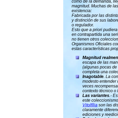
como de la demanda, lleg
magnitud. Muchas de las 
existencia:
Fabricada por las distin
y distinción de sus labor
o regulador.
Esto que a priori pudiera 
en contrapartida una seri
no tienen otros coleccio
Organismos Oficiales com
estas características pro
Magnitud realme
escapa de las mano
(algunas pocas de 
completa una colec
Inagotable
. La co
modesto entender r
veces recompensada
contexto técnico o h
Las variantes
.- E
este coleccionismo
Vitolfília
son las dis
claramente diferenc
ediciones y reedicio