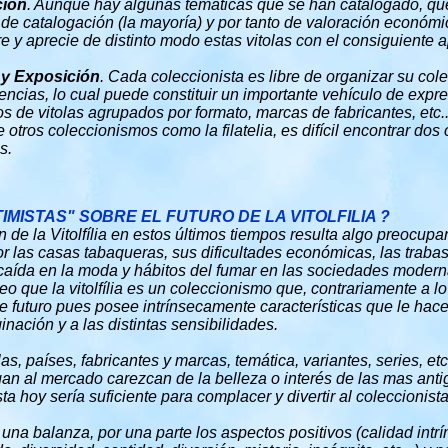
ción
. Aunque hay algunas temáticas que se han catalogado, qu
 de catalogación (la mayoría) y por tanto de valoración económ
 y aprecie de distinto modo estas vitolas con el consiguiente ap
 y Exposición
. Cada coleccionista es libre de organizar su co
encias, lo cual puede constituir un importante vehículo de expres
s de vitolas agrupados por formato, marcas de fabricantes, etc.
e otros coleccionismos como la filatelia, es difícil encontrar dos
s.
IMISTAS" SOBRE EL FUTURO DE LA VITOLFILIA ?
n de la Vitolfília en estos últimos tiempos resulta algo preocup
por las casas tabaqueras, sus dificultades económicas, las trab
a caída en la moda y hábitos del fumar en las sociedades modern
reo que la vitolfília es un coleccionismo que, contrariamente a 
e futuro pues posee intrínsecamente características que le hacen
ginación y a las distintas sensibilidades.
olas, países, fabricantes y marcas, temática, variantes, series, e
lgan al mercado carezcan de la belleza o interés de las mas ant
ta hoy sería suficiente para complacer y divertir al coleccionis
una balanza, por una parte los aspectos positivos (calidad intrí