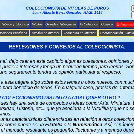
COLECCIONISTA DE VITOLAS DE PUROS
Juan Alberto Berni González A.V.E. 1415
Tabaco y Litografía
Vitolfilia
Grandes Tabaqueros
Mi Colección
Compro
aciones Vitolfílicas
Vitolfília en Internet
Tabacofilia en Internet
Documentación, Catálo
REFLEXIONES Y CONSEJOS AL COLECCIONISTA.
nal, dejo caer en este capítulo algunas cuestiones, opiniones y
 le pudiera interesar y tenga un pequeño tiempo para leerlas. So
uno seguramente tendrá su opinión particular al respecto.
r a esta página algo sobre estos temas u otros nuevos, con much
para beneficio de todos. En cualquier caso, gracias de anteman
UN COLECCIONISMO DISTINTO A CUALQUIER OTRO ?
pues hay una serie de conceptos o ideas como: Arte, Miniatura, 
rsidad, Historia, etc... que yo asociaría a la Vitolfilia y que no
ismos.
unas características diferenciadas en relación a otros colecc
hoy como puede ser la
Filatelia
o la
Numismática
. Así, el númer
el mercado resultante es pequeño, fluctuante y a menudo depen