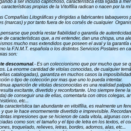
ando a ser incluso caprichoso, característica ésta ligada a me
características propias de la Vitolfília radican o nacen por la 
tas Compañías Litográficas y dirigidas a fabricantes tabaqueros
es (marcas) y por tanto fuera de los corsés de cualquier Organis
pensarse que podría restar fiabilidad o garantía de autenticidad a
e de características que, a mi entender, dan una chispa, una ale
nismos mucho mas extendidos que poseen el aval y la garantía d
o la F.N.M.T. española o los distintos Servicios Postales en c
pias son:
nte descomunal
.- Es un coleccionismo que por mucho que se q
s. La enorme cantidad de vitolas conocidas, de cualquier temát
ellas catalogadas), garantiza en muchos casos la imposibilidad
ción o tipo de colección por mas que uno lo pueda intentar.
ntinua aparición de vitolas desconocidas es una realidad palpabl
esulta excitante, divertido y reconfortante. Uno siempre tiene 
) de conseguir una de ellas, comentarla con otros colegas, ana
istórico, etc...
sta característica tan abundante en vitolfília, es realmente un f
 y que le hace enormemente divertido e imprevisible. Recorda
tintas impresiones que se hicieron de cada vitola, algunas con 
iadas como son: el tamaño y el tipo de letra en los textos, el colo
nes, troquelado, relieves, letras, bordes, adornos, alas, etc...