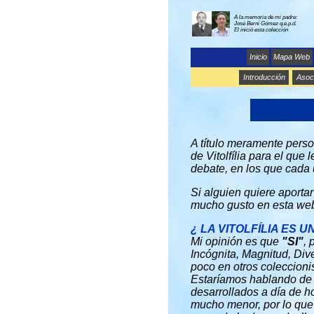
A la memoria de mi padre:
José Berni Gómez q.e.p.d.
El inició esta colección
Inicio
Mapa Web
Introducción
Asoci
A título meramente perso
de Vitolfília para el que
debate, en los que cada 
Si alguien quiere aporta
mucho gusto en esta web 
¿ LA VITOLFÍLIA ES 
Mi opinión es que
"SI"
, 
Incógnita, Magnitud, Dive
poco en otros coleccion
Estaríamos hablando de 
desarrollados a día de 
mucho menor, por lo que 