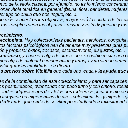
ntro de la vitola clásica, por ejemplo, no es lo mismo concentr
nar vitola temática en general (fauna, flora, banderas, mujeres
r tipo de anilla que nos llegue, etc...).
o más concentres tus objetivos, mayor será la calidad de tu co
ás ámplios sean tus objetivos, mayor será la dispersión y más d
recimiento
.
leccionista
. Hay coleccionistas pacientes, nerviosos, compulsiv
Estos factores psicológicos han de tenerse muy presentes pues p
ón y propiciar éxitos, fracasos, estancamiento, disgustos, etc...
económico
, ya que sin algo de dinero no es posible iniciar una c
 con algo de material e imaginación y trabajo y no siendo dem
astar grandes cantidades de dinero.
 previos sobre Vitolfília
que cada uno tenga y
la ayuda que 
es de la complejidad de este coleccionismo y para ser capaces
s posibilidades, avanzando con paso firme y con criterio, resu
randes adquisiciones de vitolas nos rodeemos previamente de 
 apoyarse en experiencias de otros coleccionistas y expertos
dedicando gran parte de su vtiempo estudiando e investigando