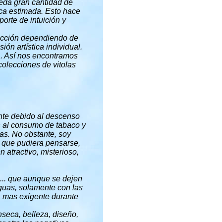
eda gran cantidad de
ica estimada. Esto hace
orte de intuición y
lección dependiendo de
ión artística individual.
.. Así nos encontramos
 colecciones de vitolas
ante debido al descenso
as al consumo de tabaco y
as. No obstante, soy
lo que pudiera pensarse,
 atractivo, misterioso,
tc... que aunque se dejen
iguas, solamente con las
ta mas exigente durante
nseca, belleza, diseño,