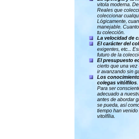
vitola moderna. De
Reales que coleccio
coleccionar cualquie
Lógicamente, cuant
manejable. Cuanto m
tu colección.
La velocidad de c
El carácter del co
exigentes, etc... 
futuro de la colecci
El presupuesto 
cierto que una vez
ir avanzando sin g
Los conocimientos
colegas vitólfilos
.
Para ser conscient
adecuado a nuestra
antes de abordar g
se pueda, así como
tiempo han venido 
vitolfília.