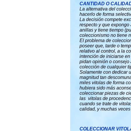
CANTIDAD O CALIDA
La alternativa del colecc
hacerlo de forma selecti
La decisión compete excl
respecto y que expongo a
anillas y tiene tiempo (
coleccionismo no tiene m
El problema de coleccion
poseer que, tarde o tempr
relativo al control, a l
intención de iniciarse e
pidan opinión o consejo 
colección de cualquier ti
Solamente con dedicar u
magnitud tan descomunal
miles vitolas de forma c
hubiera sido más aconsej
coleccionar piezas de ci
las vitolas de procedenc
cuando se trate de vitol
calidad, y muchas veces 
COLECCIONAR VITOL