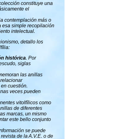
colección constituye una
básicamente el
la contemplación más o
a esa simple recopilación
ento intelectual.
cionismo, detallo los
ília:
ión histórica
. Por
escudo, siglas
nmemoran las anillas
relacionar
 en cuestión.
gunas veces pueden
entes vitolfílicos como
nillas de diferentes
ntas marcas, un mismo
ntar este bello conjunto
 información se puede
revista de la A.V.E. o de