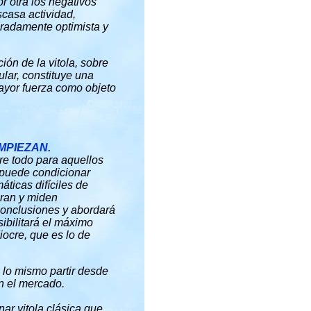
or otra los negativos
scasa actividad,
eradamente optimista y
ión de la vitola, sobre
cular, constituye una
mayor fuerza como objeto
MPIEZAN.
re todo para aquellos
o puede condicionar
áticas difíciles de
oran y miden
conclusiones y abordará
ibilitará el máximo
iocre, que es lo de
 lo mismo partir desde
n el mercado.
ar vitola clásica que