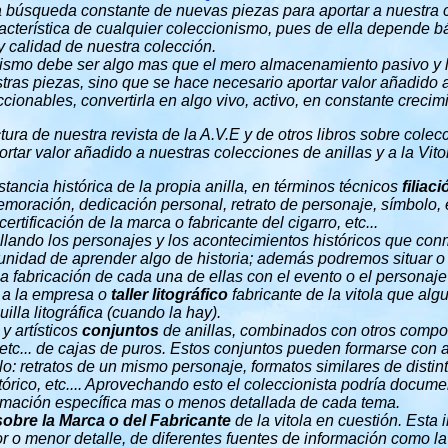
a búsqueda constante de nuevas piezas para aportar a nuestra 
aracterística de cualquier coleccionismo, pues de ella depende 
y calidad de nuestra colección.
nismo debe ser algo mas que el mero almacenamiento pasivo y 
ras piezas, sino que se hace necesario aportar valor añadido 
cionables, convertirla en algo vivo, activo, en constante crecimi
ura de nuestra revista de la A.V.E y de otros libros sobre colec
tar valor añadido a nuestras colecciones de anillas y a la Vitolf
stancia histórica de la propia anilla, en términos técnicos
filiac
oración, dedicación personal, retrato de personaje, símbolo, 
rtificación de la marca o fabricante del cigarro, etc...
lando los personajes y los acontecimientos históricos que co
unidad de aprender algo de historia; además podremos situar o 
a fabricación de cada una de ellas con el evento o el personaje
s a la empresa o
taller litográfico
fabricante de la vitola que al
illa litográfica (cuando la hay).
y artísticos
conjuntos
de anillas, combinados con otros compon
 etc... de cajas de puros. Estos conjuntos pueden formarse con a
lo: retratos de un mismo personaje, formatos similares de disti
órico, etc.... Aprovechando esto el coleccionista podría docume
ormación específica mas o menos detallada de cada tema.
sobre la Marca o del Fabricante
de la vitola en cuestión. Esta
r o menor detalle, de diferentes fuentes de información como la 