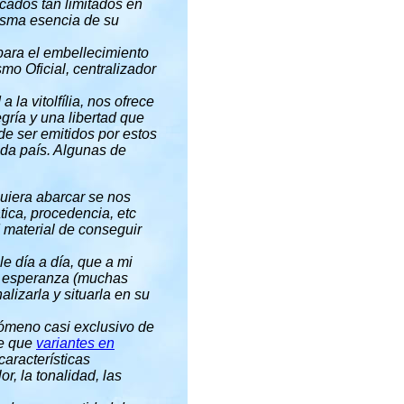
rcados tan limitados en
misma esencia de su
 para el embellecimiento
mo Oficial, centralizador
 la vitolfília, nos ofrece
gría y una libertad que
e ser emitidos por estos
ada país. Algunas de
uiera abarcar se nos
ica, procedencia, etc
 material de conseguir
e día a día, que a mi
la esperanza (muchas
lizarla y situarla en su
enómeno casi exclusivo de
re que
variantes en
características
r, la tonalidad, las