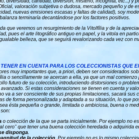
 diversidad, cantidad, diversión, misterio, incógnita, etc...) y p
Oficial, valoración subjetiva o dudosa, mercado pequeño y de e
cidad, nuevas emisiones escasas y faltas de calidad), soy mod
 balanza terminaría decantándose por los factores positivos.
uda que veremos un resurgimiento de la Vitolfília y de la apreciac
ad, pues el arte litográfico antiguo en papel, y la vitola en parti
igualable belleza, que se seguirá revalorizando cada vez con 
 TENER EN CUENTA PARA LOS COLECCIONISTAS QUE E
tores muy importantes que, a priori, deben ser considerados sob
olfília o sencillamente se acercan a ella, ya que un mal comienz
lo futuro de su colección, introduciendo distorsiones o problem
 avanzado. Si estas consideraciones se tienen en cuenta y val
 va a ser consciente de sus propias limitaciones, sacará sus 
las de forma personalizada y adaptada a su situación, lo que pos
, sea ésta pequeña o grande, limitada o ambiciosa, buena o med
 son:
a
o colección de la que se parta inicialmente. Por ejemplo no es
cial cero" que tener una buena colección heredada o adquirida e
 se disponga
.
magnitud de la colección
. Por ejemplo no es lo mismo coleccion