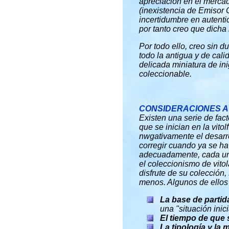
apreciación en el mercado,
(inexistencia de Emisor 
incertidumbre en autenti
por tanto creo que dicha
Por todo ello, creo sin d
todo la antigua y de calid
delicada miniatura de in
coleccionable.
CONSIDERACIONES A
Existen una serie de fac
que se inician en la vit
nwgativamente el desarrol
corregir cuando ya se ha
adecuadamente, cada uno
el coleccionismo de vito
disfrute de su colección
menos. Algunos de ellos
La base de partid
una "situación ini
El tiempo de que
La tipología y la 