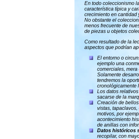
En todo coleccionismo l
característica típica y c
crecimiento en cantidad 
No obstante el coleccio
menos frecuente de nuest
de piezas u objetos colec
Como resultado de la lect
aspectos que podrían apor
El entorno o circun
ejemplo una conmem
comerciales, mera ce
Solamente desarrol
tendremos la oport
cronológicamente l
Los datos relativo
sacarse de la marqu
Creación de bellos 
vistas, tapaclavos,
motivos, por ejemp
acontecimiento hist
de anillas con inf
Datos históricos 
recopilar, con mayo