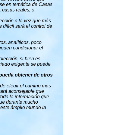
arse en temática de Casas
, casas reales, o
lección a la vez que más
ificil será el control de
os, analíticos, poco
ueden condicionar el
olección, si bien es
asiado exigente se puede
pueda obtener de otros
 de elegir el camino mas
ltará aconsejable que
toda la información que
 que durante mucho
 este ámplio mundo la