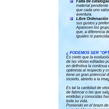
Falta de cataloga
material pendiente
que cada uno valore
aventura.
Libre Ordenación
sus gustos y prefer
Aparecen los grupo
que, a diferencia d
iguales ni parecida
¿ PODEMOS SER "OPT
Es cierto que la evolució
de las vitolas editadas 
en definitiva la continu
optimista al respecto y c
tiene un gran potencial d
incierto, abierto a la ima
Es tal la cantidad de vit
de fabricar o las que sa
emitidas y conocidas has
toda su vida.
Poniendo en el brazo de 