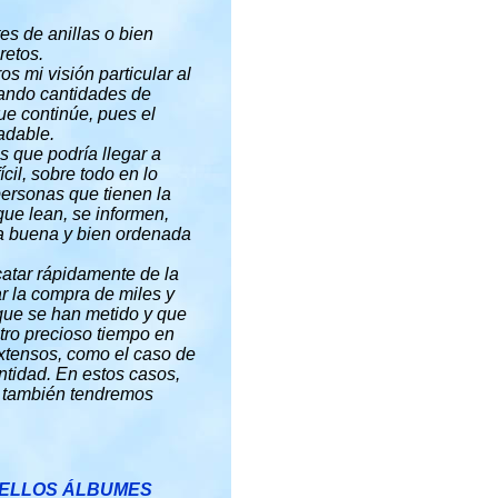
es de anillas o bien
retos.
s mi visión particular al
nando cantidades de
ue continúe, pues el
radable.
s que podría llegar a
cil, sobre todo en lo
personas que tienen la
ue lean, se informen,
na buena y bien ordenada
atar rápidamente de la
ar la compra de miles y
que se han metido y que
tro precioso tiempo en
extensos, como el caso de
ntidad. En estos casos,
ad también tendremos
BELLOS ÁLBUMES