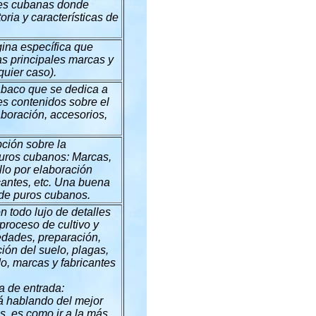
nes cubanas donde
ria y características de
gina específica que
as principales marcas y
uier caso).
baco que se dedica a
es contenidos sobre el
boración, accesorios,
ción sobre la
 puros cubanos: Marcas,
llo por elaboración
cantes, etc. Una buena
 de puros cubanos.
 todo lujo de detalles
proceso de cultivo y
edades, preparación,
ación del suelo, plagas,
do, marcas y fabricantes
a de entrada:
tá hablando del mejor
s, es como ir a la más