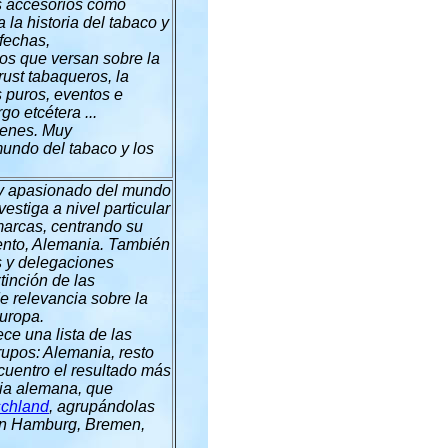
os accesorios como
 la historia del tabaco y
 fechas,
xos que versan sobre la
trust tabaqueros, la
s puros, eventos e
go etcétera ...
genes. Muy
undo del tabaco y los
 y apasionado del mundo
vestiga a nivel particular
marcas, centrando su
iento, Alemania. También
as y delegaciones
tinción de las
e relevancia sobre la
Europa.
ece una l
ista de las
rupos: Alemania, resto
uentro el resultado más
cia alemana, que
schland
, agrupándolas
n
Hamburg, Bremen,