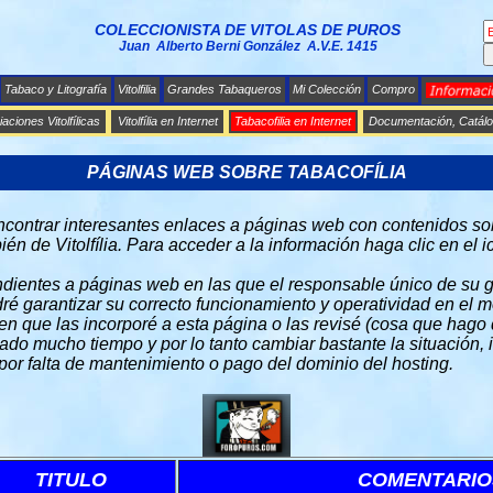
COLECCIONISTA DE VITOLAS DE PUROS
Juan Alberto Berni González A.V.E. 1415
Tabaco y Litografía
Vitolfilia
Grandes Tabaqueros
Mi Colección
Compro
aciones Vitolfílicas
Vitolfília en Internet
Tabacofilia en Internet
Documentación, Catálo
PÁGINAS WEB SOBRE TABACOFÍLIA
ncontrar interesantes enlaces a páginas web con contenidos so
bién de Vitolfília. Para acceder a la información haga clic en el
ndientes a páginas web en las que el responsable único de su 
dré garantizar su correcto funcionamiento y operatividad en el m
n que las incorporé a esta página o las revisé (cosa que hago
do mucho tiempo y por lo tanto cambiar bastante la situación, 
or falta de mantenimiento o pago del dominio del hosting.
TITULO
COMENTARIO