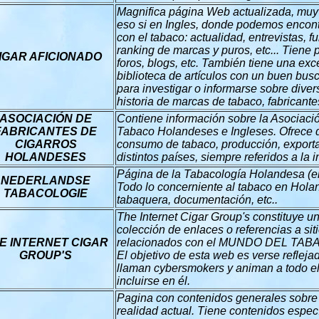
Magnifica página Web actualizada, muy 
eso si en Ingles, donde podemos encont
con el tabaco: actualidad, entrevistas,
ranking de marcas y puros, etc... Tiene 
IGAR AFICIONADO
foros, blogs, etc. También tiene una ex
biblioteca de artículos con un buen busc
para investigar o informarse sobre dive
historia de marcas de tabaco, fabricantes
ASOCIACIÓN DE
Contiene información sobre la Asociaci
FABRICANTES DE
Tabaco Holandeses e Ingleses. Ofrece d
CIGARROS
consumo de tabaco, producción, exportac
HOLANDESES
distintos países, siempre referidos a la
Página de la Tabacología Holandesa (e
NEDERLANDSE
Todo lo concerniente al tabaco en Holan
TABACOLOGIE
tabaquera, documentación, etc..
The Internet Cigar Group's constituye u
colección de enlaces o referencias a si
E INTERNET CIGAR
relacionados con el MUNDO DEL TABA
GROUP'S
El objetivo de esta web es verse refleja
llaman cybersmokers y animan a todo e
incluirse en él.
Pagina con contenidos generales sobre
realidad actual. Tiene contenidos espe