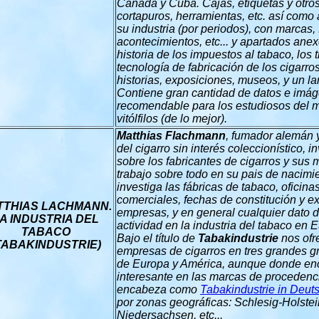
Canadá y Cuba.
Cajas, etiquetas y otr
cortapuros, herramientas, etc. así como a
su industria (por periodos), con marcas,
acontecimientos, etc... y apartados ane
historia de los impuestos al tabaco, los 
tecnología de fabricación de los cigarro
historias, exposiciones, museos, y un lar
Contiene gran cantidad de datos e imá
recomendable para los estudiosos del m
vitólfilos (de lo mejor).
Matthias Flachmann
, fumador alemán
del cigarro sin interés coleccionístico, in
sobre los
fabricante
s de cigarros y sus 
trabajo sobre todo en su pais de nacim
investiga las fábricas de tabaco, oficin
comerciales, fechas de constitución y
ex
TTHIAS LACHMANN.
empresas, y en general cualquier dato d
A INDUSTRIA DEL
actividad en
la industria del tabaco en 
TABACO
Bajo el título de
Tabakindustrie
nos ofr
TABAKINDUSTRIE)
empresas de cigarros en tres grandes g
de Europa y América, aunque donde enc
interesante en las marcas de proceden
encabeza como
Tabakindustrie in Deut
por zonas geográficas:
Schlesig-Holstei
Niedersachsen, etc...