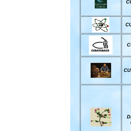
C
C
C
CU
D