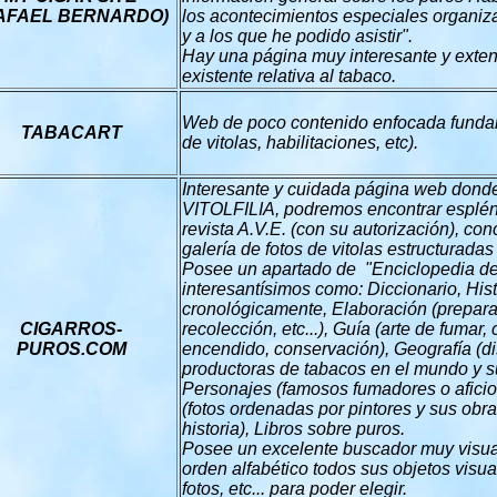
AFAEL BERNARDO)
los acontecimientos especiales organiz
y a los que he podido asistir".
Hay una página muy interesante y extens
existente relativa al tabaco.
Web de poco contenido enfocada funda
TABACART
de vitolas, habilitaciones, etc).
Interesante y cuidada página web donde
VITOLFILIA, podremos encontrar esplénd
revista A.V.E. (con su autorización), co
galería de fotos de vitolas estructuradas
Posee un apartado de "Enciclopedia de
interesantísimos como: Diccionario, Hist
cronológicamente, Elaboración (preparac
CIGARROS-
recolección, etc...), Guía (arte de fumar, 
PUROS.COM
encendido, conservación), Geografía (di
productoras de tabacos en el mundo y su
Personajes (famosos fumadores o aficio
(fotos ordenadas por pintores y sus obr
historia), Libros sobre puros.
Posee un excelente buscador muy visual 
orden alfabético todos sus objetos visua
fotos, etc... para poder elegir.