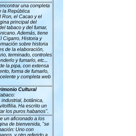
ncontrar una completa
e la República
 Ron, el Cacao y el
gina principal del
el tabaco y del fumar,
inicano. Además, tiene
 Cigarro, Historia y
rmación sobre historia
es de la elaboración,
rio, terminado, controles
derlo y fumarlo, etc...
e la pipa, con extensa
ento, forma de fumarlo,
 excelente y completa web
rimonio Cultural
tabaco:
 industrial, botánica,
tolfilia. Ha escrito un
utar los puros habanos".
e un aficionado a los
gina de bienvenida, "se
rmación: Uno con
anos, y otro referido a