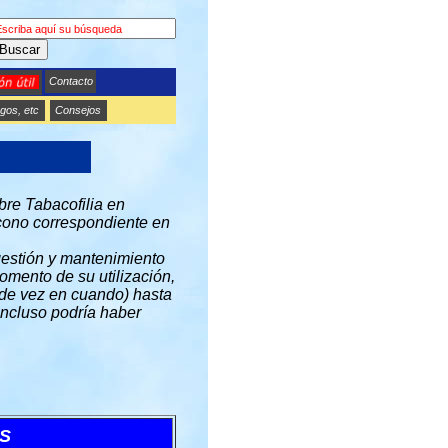
Buscar
Contacto
gos, etc
Consejos
bre Tabacofilia en
 icono correspondiente en
gestión y mantenimiento
omento de su utilización,
 de vez en cuando) hasta
incluso podría haber
S