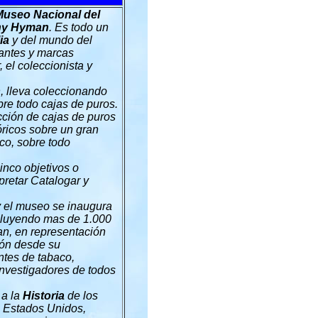
Museo Nacional del
ny Hyman
. Es todo un
ia
y del mundo del
cantes y marcas
 el coleccionista y
, lleva coleccionando
bre todo cajas de puros.
cción de cajas de puros
óricos sobre un gran
co, sobre todo
inco objetivos o
pretar Catalogar y
y el museo se inaugura
ncluyendo mas de 1.000
man, en representación
ión desde su
ntes de tabaco,
investigadores de todos
 a la
Historia
de los
os Estados Unidos,