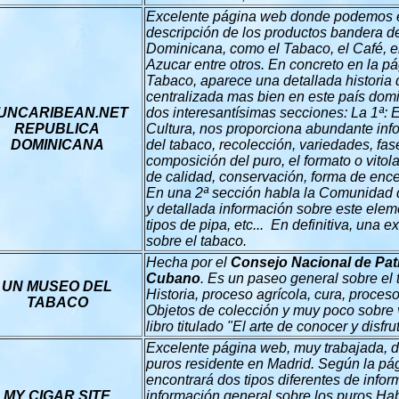
Excelente página web donde podemos e
descripción de los productos bandera d
Dominicana, como el Tabaco, el Café, el
Azucar entre otros. En concreto en la pá
Tabaco, aparece una detallada historia d
centralizada mas bien en este país dom
UNCARIBEAN.NET
dos interesantísimas secciones: La 1ª: El
REPUBLICA
Cultura, nos proporciona abundante info
DOMINICANA
del tabaco, recolección, variedades, fas
composición del puro, el formato o vitola
de calidad, conservación, forma de encen
En una 2ª sección habla la Comunidad d
y detallada información sobre este elem
tipos de pipa, etc... En definitiva, una
sobre el tabaco.
Hecha por el
Consejo Nacional de Pat
Cubano
. Es un paseo general sobre el 
UN MUSEO DEL
Historia, proceso agrícola, cura, proceso
TABACO
Objetos de colección y muy poco sobre vi
libro titulado "El arte de conocer y disfr
Excelente página web, muy trabajada, d
puros residente en Madrid. Según la pá
encontrará dos tipos diferentes de info
MY CIGAR SITE
información general sobre los puros Hab