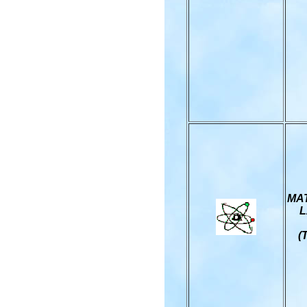
MA
L
(