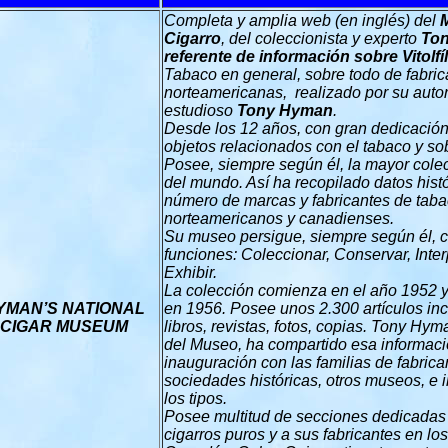
Completa y amplia web (en inglés) del
Cigarro
, del coleccionista y experto
To
referente de información sobre Vitolfíl
Tabaco en general, sobre todo de fabri
norteamericanas, realizado por su autor,
estudioso
Tony Hyman
.
Desde los 12 años, con gran dedicación
objetos relacionados con el tabaco y so
Posee, siempre según él, la mayor cole
del mundo. Así ha recopilado datos hist
número de marcas y fabricantes de taba
norteamericanos y canadienses.
Su museo persigue, siempre según él, c
funciones: Coleccionar, Conservar, Inter
Exhibir.
La colección comienza en el año 1952 
YMAN’S NATIONAL
en 1956. Posee unos 2.300 artículos i
CIGAR MUSEUM
libros, revistas, fotos, copias. Tony Hy
del Museo, ha compartido esa informac
inauguración con las familias de fabrica
sociedades históricas, otros museos, e 
los tipos.
Posee multitud de secciones dedicadas
cigarros puros y a sus fabricantes en l