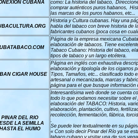
ONEXION CUBANA
como: La historia del tabaco, Direccio
comprar auténticos puros habanos, Histo
las marcas de los puros habanos, etc...
Historia y Cultura cubanas. Hay una pá
UBACULTURA.ORG
habla del tabaco con breve historia de l
fabricantes cubanos (poca cosa en cualq
Página de la empresa mexicana Cubata
elaboración de tabacos. Tiene excelent
UBATABACO.COM
Tabaco Cubano: Historia del tabaco, ela
tipos de tabaco y un largo etcétera.
Página en inglés con exhaustiva descrip
elaboración y tipología de los cigarros
BAN CIGAR HOUSE
Tipos, Tamaños, etc... clasificado todo e
artesanal o mecanizada, marcas y fabri
página para el que busque información
Interesantísima web donde se cuenta con
todo lo que podamos necesitar sobre el 
elaboración del TABACO: Historia, vari
elaboración, plantación, cultivo, fertiliz
recolección, fermentación, fábrica, torci
PINAR DEL RIO
.
ESDE LA SEMILLA
Se puede leer textualmente en su págin
HASTA EL HUMO
« Con solo decir Pinar del Río ya se es
tabaco cubano y visitar una de sus vega