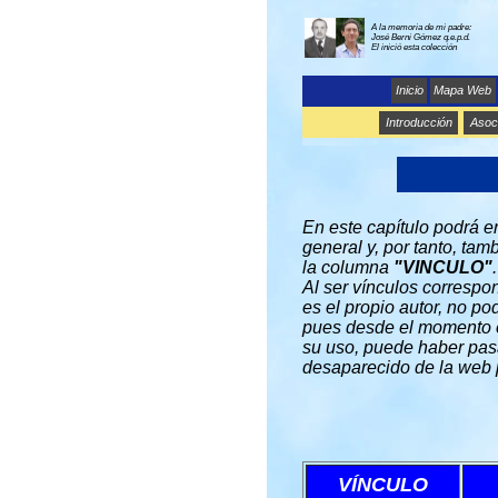
A la memoria de mi padre:
José Berni Gómez q.e.p.d.
El inició esta colección
Inicio
Mapa Web
Introducción
Asoci
En este capítulo podrá e
general y, por tanto, tam
la columna
"VINCULO"
.
Al ser vínculos correspo
es el propio autor, no po
pues desde el momento e
su uso, puede haber pasa
desaparecido de la web p
VÍNCULO