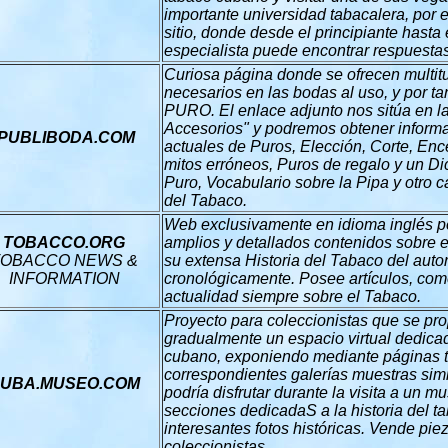
importante universidad tabacalera, por
sitio, donde desde el principiante hast
especialista puede encontrar respuestas
Curiosa página donde se ofrecen multitu
necesarios en las bodas al uso, y por ta
PURO. El enlace adjunto nos sitúa en l
Accesorios" y podremos obtener inform
PUBLIBODA.COM
actuales de Puros, Elección, Corte, Ence
mitos erróneos, Puros de regalo y un Di
Puro, Vocabulario sobre la Pipa y otro ca
del Tabaco.
Web exclusivamente en idioma inglés p
TOBACCO.ORG
amplios y detallados contenidos sobre e
TOBACCO NEWS &
su extensa Historia del Tabaco del auto
INFORMATION
cronológicamente. Posee artículos, come
actualidad siempre sobre el Tabaco.
Proyecto para coleccionistas que se pr
gradualmente un espacio virtual dedica
cubano, exponiendo mediante páginas 
correspondientes galerías muestras simi
UBA.MUSEO.COM
podría disfrutar durante la visita a un m
secciones dedicadaS a la historia del 
interesantes fotos históricas. Vende pie
coleccionistas.