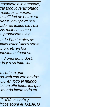
completa e interesante,
rar todo lo relacionado
 fumadores famosos,
posibilidad de entrar en
celente y muy extensa
ador de textos muy útil
rsas materias como
, productores, etc...
ón de Fabricantes de
atos estadísticos sobre
ión, etc en los
 industria holandesa.
n idioma holandés).
da y a su industria
na curiosa gran
tios web con contenidos
CO en todo el mundo.
dos en ella todos los que
l mundo interesado en
 CUBA, historia y
cíficos sobre el TABACO