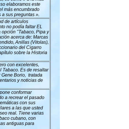
 eso elaboramos este
a el más encumbrado
 a sus preguntas ».
d de artículos
nto no podía faltar EL
a opción "Tabaco, Pipa y
ación acerca de: Marcas
ndido, Anillas (Vitolas),
ccionario del Cigarro
pítulo sobre la Historia
ero con excelentes,
l Tabaco. Es de resaltar
r Gene Borio, tratada
ntarios y noticias de
opone conformar
do a recrear el pasado
temáticas con sus
lares a las que usted
useo real. Tiene varias
tabaco cubano, con
zas antiguas para