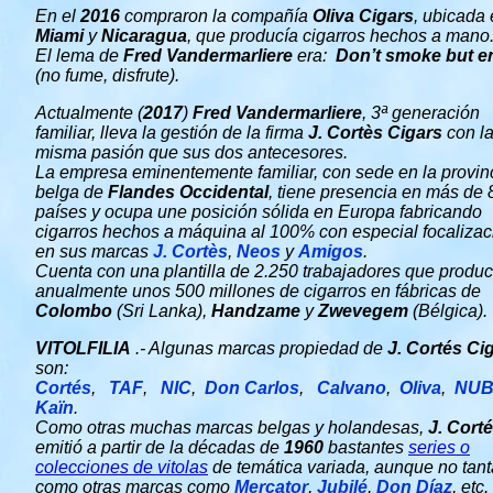
En el
2016
compraron la compañía
Oliva Cigars
, ubicada
Miami
y
Nicaragua
, que producía cigarros hechos a mano
El lema de
Fred Vandermarliere
era:
Don’t smoke but e
(no fume, disfrute).
Actualmente (
2017
)
Fred
Vandermarliere
, 3ª generación
familiar, lleva la gestión de la firma
J. Cortès Cigars
con l
misma pasión que sus dos antecesores.
La empresa eminentemente familiar, con sede en la provin
belga de
Flandes Occidental
, tiene presencia en más de 
países y ocupa une posición sólida en Europa fabricando
cigarros hechos a máquina al 100% con especial focalizac
en sus marcas
J. Cortès
,
Neos
y
Amigos
.
Cuenta con una plantilla de 2.250 trabajadores que produ
anualmente unos 500 millones de cigarros en fábricas de
Colombo
(Sri Lanka),
Handzame
y
Zwevegem
(Bélgica).
VITOLFILIA
.- Algunas marcas propiedad de
J. Cortés Ci
son:
Cortés
,
TAF
,
NIC
,
Don Carlos
,
Calvano
,
Oliva
,
NU
Kaïn
.
Como otras muchas marcas belgas y holandesas,
J. Cort
emitió a partir de la décadas de
1960
bastantes
series o
colecciones de vitolas
de temática variada, aunque no tan
como otras marcas como
Mercator
,
Jubilé
,
Don Díaz
, etc.