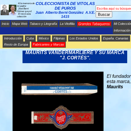
COLECCIONISTA DE VITOLAS
A la memoria de
mi padre:
DE PUROS
José Berni
Gómez q.e.p.d.
Juan Alberto Berni González A.V.E.
Buscar
El inició esta
1415
colección
Inicio
Mapa Web
Tabaco y Litografía
La Vitolfilia
Mi Colecció
Información
Introducción
Cuba
México
Filipinas
Los Estados Unidos
España. Canarias
Resto de Europa
Fabricantes y Marcas
GRANDES TABAQUEROS.
MAURITS VANDERMARLIERE Y SU MARCA
"J. CORTÉS".
El fundador
esta marca,
Maurits