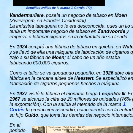
Sencillas anillas de la marca J. Cortés. (*2)
Vandermarliere
, poseía un negocio de tabaco en
Moen
(Zwevegem, en Flandes Occidental).
La Industria tabaquera no le era desconocida, pues un tío 
tenía un importante negocio de tabaco en
Zandvoorde
y
empieza a fabricar cigarros en la bohardilla de su tienda.
En
1924
compró una fábrica de tabaco en quiebra en
Wate
y se llevó de ella una máquina de fabricación de cigarros 
trajo a su fábrica de
Moen
; al cabo de un año estaba
fabricando 600.000 cigarros.
Como el taller se va quedando pequeño, en
1926
abre otr
fábrica en la cercana aldea de
Heestert
. Se especializó en
fabricación de cigarros pequeños hechos a máquina.
En
1937
visitó la fábrica el monarca belga
Leopoldo III
. E
1967
se alcanzó la cifra de 20 millones de unidades (76% 
la exportación). Con la salida al mercado de la marca
J.
Cortés
la producción ascendió, coincidiendo con la entra
su hijo
Guido
, que toma las riendas del negocio internacio
En el
periodo