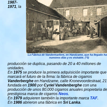
1987-
1971
, la
La Fábrica de
Vandermarliere, en Handzame, que ha llegado ha
nuestros días y es visitable
. (*3)
producción se duplica, pasando de 20 a 40 millones de
unidades.
En
1975
se produce la primera adquisición importante que
marcará el futuro de la firma: la fábrica de cigarros
Vanderberghe
en Handzame, calle Kronevoordestraat, 21
fundada en
1900
por
Cyriel Vandenberghe
con una
producción de unos 80.000 cigarros anuales propietaria de
prestigiosa marca de cigarros
Neos
.
En
1979
adquieren también la importante marca
TAF
.
En
1986
abrieron una fábrica en
Sri Lanka
.