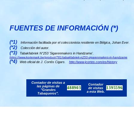
FUENTES DE INFORMACIÓN (*)
(*1)
Información facilitada por el coleccionista residente en Bélgica, Johan Ever.
(*2)
Colección del autor.
(*3)
Tabakfabriek N°253 'Sigarenmakers in Handzame'.
https://www.kortemark.be/product/781/tabakfabriek-n253-sigarenmakers-in-handzame
(*4)
Web oficial de J. Cortés Cigars.
http://www.jcortes.com/es/history
Contador de visitas a
Contador
las páginas de
488903
1395596
de visitas
"Grandes
a esta Web.
Tabaqueros".