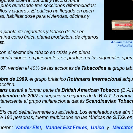
egunda Guerra Mundial y reconstruida
pués quedando tres secciones diferenciadas:
illos y cigarros. El edificio ha llegado en buen
s, habilitándose para viviendas, oficinas y
planta de cigarrillos y tabaco de liar en
aina como única planta productora de cigarros
st
.
Anillas marca
holandés V
on el sector del tabaco en crisis y en plena
ncentraciones empresariales, se produjeron las siguientes oper
967
, venden el 40% de las acciones de
Tabacofina
al grupo ta
mbre de 1989
, el grupo británico
Rothmans Internacional
adqui
cofina.
ans
pasará a formar parte de
British American Tobacco
(B.A.T
ptiembre de 2007
el negocio de cigarros de la
B.A.T. Lovaina
teneciente al grupo multinacional danés
Scandinavian Toba
.
ls cesó definitivamente su actividad. Los empleados que aún t
e 190 personas, fueron reubicados en las fábricas de
S.T.G.
en
fueron:
Vander Elst
,
Vander Elst Freres
,
Unico
y
Mercator