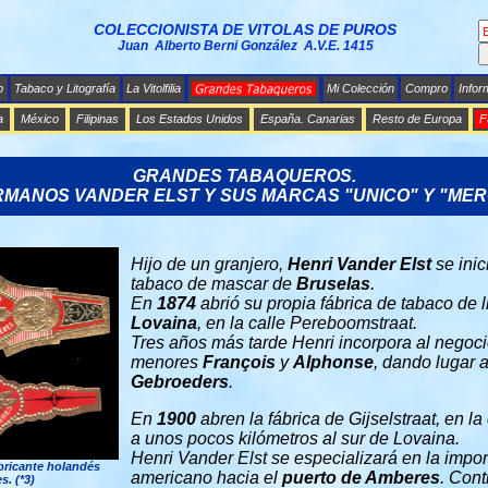
COLECCIONISTA DE VITOLAS DE PUROS
Juan Alberto Berni González A.V.E. 1415
b
Tabaco y Litografía
La Vitolfilia
Mi Colección
Compro
Infor
a
México
Filipinas
Los Estados Unidos
España. Canarias
Resto de Europa
F
GRANDES TABAQUEROS.
RMANOS VANDER ELST Y SUS MARCAS "UNICO" Y "MER
Hijo de un granjero,
Henri Vander Elst
se inic
tabaco de mascar de
Bruselas
.
En
1874
abrió su propia fábrica de tabaco de l
Lovaina
, en la calle Pereboomstraat.
Tres años más tarde Henri incorpora al negoc
menores
François
y
Alphonse
, dando lugar 
Gebroeders
.
En
1900
abren la fábrica de Gijselstraat, en l
a unos pocos kilómetros al sur de Lovaina.
Henri Vander Elst se especializará en la impor
bricante holandés
americano hacia el
puerto de Amberes
. Cont
s. (*3)