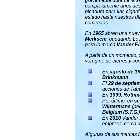
gravemente durante la s
completamente años des
picadura para liar, cigarr
estado hasta nuestros día
comercios.
En
1965
abren una nueva 
Merksem
, quedando Lov
para la marca
Vander El
A partir de un momento, c
vorágine de cierres y co
En
agosto de 1
Brinkmann
.
El
29 de septie
acciones de Taba
En
1999
,
Rothm
Por último, en
se
Wintermans
(per
Belgium
(
S.T.G.
)
En
2010
Vander E
empresa, cerca d
Algunas de sus marcas 