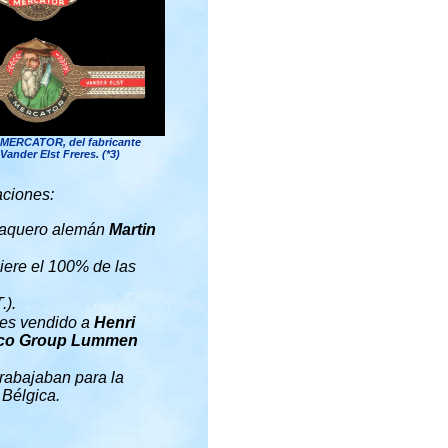
 MERCATOR, del fabricante
ander Elst Freres. (*3)
aciones:
baquero alemán
Martin
ere el 100% de las
.).
es vendido a
Henri
cco Group Lummen
rabajaban para la
 Bélgica.