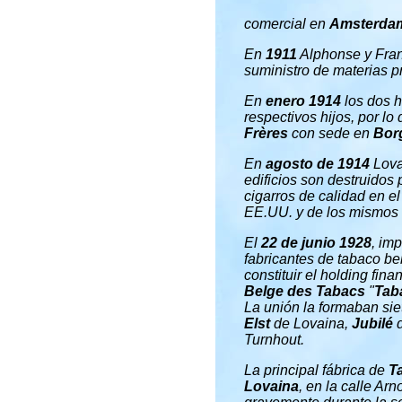
comercial en
Amsterda
En
1911
Alphonse y Franç
suministro de materias p
En
enero 1914
los dos 
respectivos hijos, por l
Frères
con sede en
Bor
En
agosto de 1914
Lova
edificios son destruidos
cigarros de calidad en e
EE.UU. y de los mismos 
El
22 de junio 1928
, im
fabricantes de tabaco be
constituir el holding fina
Belge des Tabacs
"
Tab
La unión la formaban siet
Elst
de Lovaina,
Jubilé
d
Turnhout.
La principal fábrica de
T
Lovaina
, en la calle Ar