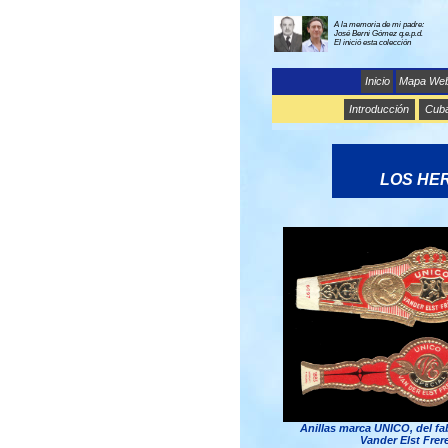
A la memoria de mi padre:
José Berni Gómez q.e.p.d.
El inició esta colección
Inicio
Mapa We
Introducción
Cub
LOS HE
Anillas marca UNICO, del fa
Vander Elst Frere