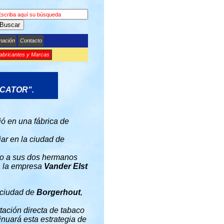
Buscar
mación
Contacto
abricantes y Marcas
CATOR".
ió en una fábrica de
iar en la ciudad de
io a sus dos hermanos
a la empresa
Vander Elst
a ciudad de
Borgerhout
,
tación directa de tabaco
inuará esta estrategia de