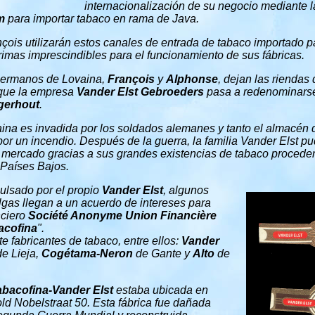
internacionalización de su negocio mediante l
m
para importar tabaco en rama de Java.
ois utilizarán estos canales de entrada de tabaco importado pa
rimas imprescindibles para el funcionamiento de sus fábricas.
hermanos de Lovaina,
François
y
Alphonse
, dejan las riendas
o que la empresa
Vander Elst Gebroeders
pasa a redenominar
gerhout
.
ina es invadida por los soldados alemanes y tanto el almacén 
 por un incendio. Después de la guerra, la familia Vander Elst 
l mercado gracias a sus grandes existencias de tabaco proceden
Países Bajos.
pulsado por el propio
Vander Elst
, algunos
lgas llegan a un acuerdo de intereses para
nciero
Société Anonyme Union Financière
acofina
".
e fabricantes de tabaco, entre ellos:
Vander
e Lieja,
Cogétama-Neron
de Gante y
Alto
de
abacofina-Vander Elst
estaba ubicada en
nold Nobelstraat 50. Esta fábrica fue dañada