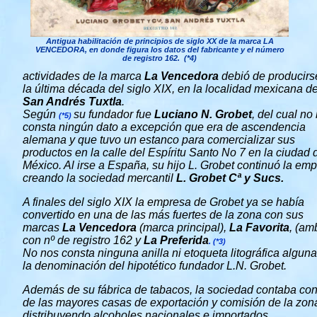
Antigua habilitación de principios de siglo XX de la marca LA
VENCEDORA, en donde figura los datos del fabricante y el número
de registro 162. (*4)
actividades de la marca
La Vencedora
debió de producirs
la última década del siglo XIX, en la localidad mexicana d
San Andrés Tuxtla
.
Según
su fundador fue
Luciano N. Grobet
, del cual no
(*5)
consta ningún dato a excepción que era de ascendencia
alemana y que tuvo un estanco para comercializar sus
productos en la calle del Espíritu Santo No 7 en la ciudad 
México. Al irse a España, su hijo L. Grobet continuó la em
creando la sociedad mercantil
L. Grobet Cª y Sucs.
A finales del siglo XIX la empresa de Grobet ya se había
convertido en una de las más fuertes de la zona con sus
marcas
La Vencedora
(marca principal),
La Favorita
, (am
con nº de registro 162 y
La Preferida
. (*3)
No nos consta ninguna anilla ni etoqueta litográfica algun
la denominación del hipotético fundador L.N. Grobet.
Además de su fábrica de tabacos, la sociedad contaba co
de las mayores casas de exportación y comisión de la zon
distribuyendo alcoholes nacionales e importados.