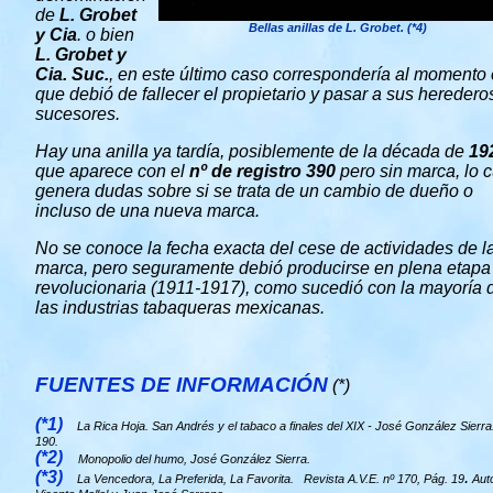
de
L. Grobet
Bellas anillas de L. Grobet. (*4)
y Cia
. o bien
L. Grobet y
Cia. Suc.
, en este último caso correspondería al momento
que debió de fallecer el propietario y pasar a sus heredero
sucesores.
Hay una anilla ya tardía, posiblemente de la década de
19
que aparece con el
nº de registro 390
pero sin marca, lo c
genera dudas sobre si se trata de un cambio de dueño o
incluso de una nueva marca.
No se conoce la fecha exacta del cese de actividades de l
marca, pero seguramente debió producirse en plena etapa
revolucionaria (1911-1917), como sucedió con la mayoría 
las industrias tabaqueras mexicanas.
FUENTES DE INFORMACIÓN
(*)
(*1)
La Rica Hoja. San Andrés y el tabaco a finales del XIX - José González Sierra
190.
(*2)
Monopolio del humo, José González Sierra.
(*3)
.
La Vencedora, La Preferida, La Favorita. Revista A.V.E. nº 170, Pág. 19
Auto