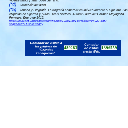
Vicente Mallol y Juan José Serrano.
(*4)
Colección del autor.
(*5)
Tabaco y Litografía. La litografía comercial en México durante el siglo XIX. Las
etiquetas de cigarros y puros. Tesis doctoral. Autora: Laura del Carmen Mayagoitia
Penagos. Enero de 2013.
https://m.riunet.upv.es/bitstream/handle/10251/19160/tesisUPV4027.pdf?
sequence=1&isAllowed=y
Contador de visitas a
Contador
las páginas de
489283
1396559
de visitas
"Grandes
a esta Web.
Tabaqueros".