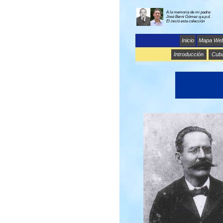
A la memoria de mi padre:
José Berni Gómez q.e.p.d.
El inició esta colección
Inicio
Mapa We
Introducción
Cub