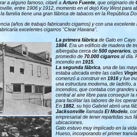
ar a alguno famoso, citaré a
Arturo Fuente
, que originario de
oville, entre 1906 y 1912, momento en el dejó Key West para abr
d la familia tiene una gran fábrica de tabacos en la República D
cia (años de trabajo fabricando cigarros) y con una excelente
abricaría excelentes cigarros "Clear Havana".
La primera fábrica
de Gato en Cayo 
1884
. Era un edificio de madera
de tr
albergaba cerca de
500 operarios
, 
promedio de
70.000 cigarros
al día. 
incendio en
1915
.
La segunda fábrica
, una de las ma
estaba ubicada entre las calles
Virgi
comenzó a construir en
1916
y fue i
una estructura moderna, de ladrillo, 
incendios, que contaba con grandes v
central al aire libre para conseguir l
para facilitar las labores de los operar
En
1882
, su hijo Gabriel abrió una fá
Jacksonville
llamada
El Modelo
, co
empresarial de tener repartidas sus fá
ubicaciones.
Gato estuvo muy implicado en la vida 
Hueso, incorporando el primer tranvía 