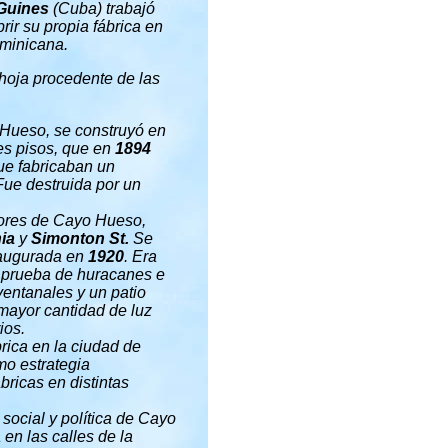
Guines
(Cuba) trabajó
ir su propia fábrica en
ominicana.
 hoja procedente de las
Hueso, se construyó en
es pisos, que en
1894
que fabricaban un
F
ue destruida por un
yores de Cayo Hueso,
nia
y
Simonton St.
Se
naugurada en
1920
. Era
a prueba de huracanes e
entanales y un patio
a mayor cantidad de luz
ios.
brica en la ciudad de
mo estrategia
bricas en distintas
social y política de Cayo
en las calles de la