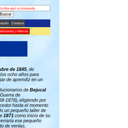
Buscar
mación
Contacto
abricantes y Marcas
ubre de 1845
, de
 los ocho años para
jar de aprendiz en un
olucionarios de
Bejucal
 Guerra de
8-1878), eligiendo por
orcedor hasta el momento
do un pequeño taller de
de
1871
como inicio de su
cerraría ese pequeño
to de ventas.