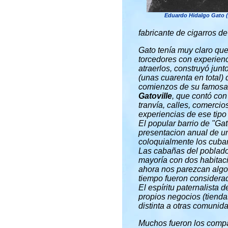
Eduardo Hidalgo Gato (
fabricante de cigarros d
Gato tenía muy claro que
torcedores con experienc
atraerlos, construyó jun
(unas cuarenta en total) 
comienzos de su famosa
Gatoville
, que contó con
tranvía, calles, comercio
experiencias de ese tipo
El popular barrio de "Gat
presentacion anual de un
coloquialmente los cuba
Las cabañas del poblado
mayoría con dos habitaci
ahora nos parezcan algo 
tiempo fueron considerad
El espíritu paternalista 
propios negocios (tienda
distinta a otras comunid
Muchos fueron los compat