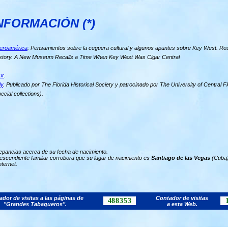
NFORMACIÓN (*)
beroamérica
: Pensamientos sobre la ceguera cultural y algunos apuntes sobre Key West. R
History. A New Museum Recalls a Time When Key West Was Cigar Central
ur
.
ly
. Publicado por The Florida Historical Society y patrocinado por The University of Central Fl
ecial collections).
epancias acerca de su fecha de nacimiento.
descendiente familiar corrobora que su lugar de nacimiento es
Santiago de las Vegas
(Cuba)
nternet.
dor de visitas a las páginas de
Contador de visitas
488353
"Grandes Tabaqueros".
a esta Web.