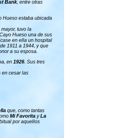
st Bank
, entre otras
yo Hueso estaba ubicada
 mayor, tuvo la
e Cayo Hueso una de sus
case en ella un hospital
sde 1911 a 1944, y que
honor a su esposa.
ba, en
1926
. Sus tres
s en cesar las
lla
que, como tantas
 como
Mi Favorita
y
La
itual por aquellos