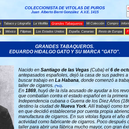
COLECCIONISTA DE VITOLAS DE PUROS
Juan Alberto Berni González A.V.E. 1415
b
Tabaco y Litografía
La Vitolfilia
Mi Colección
Compro
Infor
a
México
Filipinas
Los Estados Unidos
España. Canarias
Resto de Europa
F
GRANDES TABAQUEROS.
EDUARDO HIDALGO GATO Y SU MARCA "GATO".
Nacido en
Santiago de las Vegas
(Cuba) el
6 de oct
antepasados españoles, dejó la casa de sus padres a
buscar trabajo en
La Habana
, donde comenzó a traba
taller de cigarros.
.
(*n1)
En
1869
, huyó de la isla acusado de ayudar a los rev
que combatían contra el estado español en la primera
Independencia cubana o Guerra de los Diez Años (186
destino la ciudad de
Nueva York
. Allí trabajó como t
en que decidió establecerse por cuenta propia abrien
manufactura de cigarros. En sus vitolas figura el año 
actividad como fabricante de cigarros. Poco después 
taller para abrir una fábrica mucho mayor, con gran éxi