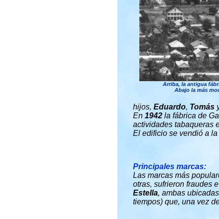
Arriba, la antigua fáb
Abajo la más mod
hijos,
Eduardo
,
Tomás
En
1942
la fábrica de Ga
actividades tabaqueras
El edificio se vendió a l
Principales marcas:
Las marcas más populare
otras, sufrieron fraudes
Estella
, ambas ubicadas
tiempos) que, una vez de