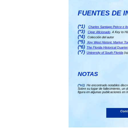
FUENTES DE I
(*1)
Charles Santiago Peirce e I
(*3)
Cigar Aficionado
. A Key to 
(*4)
Colección del autor
(*5)
Key West Historic Marker To
(*6)
The Florida Historical Quarter
(*7)
University of South Florida
(sp
NOTAS
(*n1)
He encontrado notables discr
Sobre su lugar de fallecimiento, un 
figura en algunas publicaciones en I
Conta