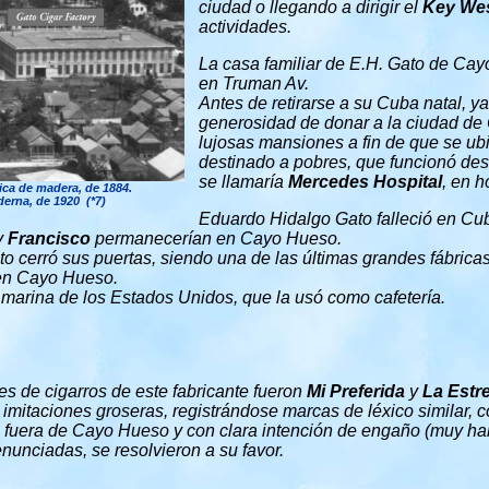
ciudad o llegando a dirigir el
Key We
actividades.
La casa familiar de E.H. Gato de Ca
en Truman Av.
Antes de retirarse a su Cuba natal, ya
generosidad de donar a la ciudad d
lujosas mansiones a fin de que se ubi
destinado a pobres, que funcionó de
se llamaría
Mercedes Hospital
, en 
rica de madera, de 1884.
erna, de 1920 (*7)
Eduardo Hidalgo Gato falleció en Cu
y
Francisco
permanecerían en Cayo Hueso.
to cerró sus puertas, siendo una de las últimas grandes fábrica
 en Cayo Hueso.
a marina de los Estados Unidos, que la usó como cafetería.
s de cigarros de este fabricante fueron
Mi Preferida
y
La Estre
 e imitaciones groseras, registrándose marcas de léxico similar,
 fuera de Cayo Hueso y con clara intención de engaño (muy hab
nunciadas, se resolvieron a su favor.