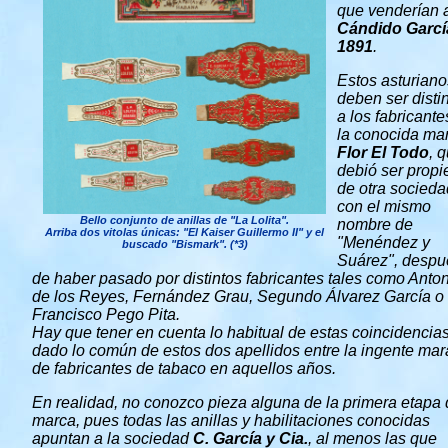
que venderían 
Cándido Garcí
1891
.
Estos asturiano
deben ser disti
a los fabricante
la conocida ma
Flor El Todo
, 
debió ser prop
de otra socieda
con el mismo
Bello conjunto de anillas de "La Lolita".
nombre de
Arriba dos vitolas únicas: "El Kaiser Guillermo II" y el
"Menéndez y
buscado "Bismark". (*3)
Suárez", despu
de haber pasado por distintos fabricantes tales como Anto
de los Reyes, Fernández Grau, Segundo Álvarez García o
Francisco Pego Pita.
Hay que tener en cuenta lo habitual de estas coincidencia
dado lo común de estos dos apellidos entre la ingente ma
de fabricantes de tabaco en aquellos años.
En realidad, no conozco pieza alguna de la primera etapa 
marca, pues todas las anillas y habilitaciones conocidas
apuntan a la sociedad
C. García y Cia.
, al menos las que