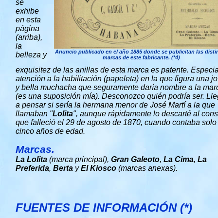
se
exhibe
en esta
página
(arriba),
la
Anuncio publicado en el año 1885 donde se publicitan las disti
belleza y
marcas de este fabricante. (*4)
exquisitez de las anillas de esta marca es patente. Especia
atención a la habilitación (papeleta) en la que figura una j
y bella muchacha que seguramente daría nombre a la mar
(es una suposición mía). Desconozco quién podría ser. Ll
a pensar si sería la hermana menor de José Martí a la que
llamaban "
Lolita
", aunque rápidamente lo descarté al cons
que falleció el 29 de agosto de 1870, cuando contaba solo
cinco años de edad.
Marcas.
La Lolita
(marca principal),
Gran Galeoto
,
La Cima
,
La
Preferida
,
Berta
y
El Kiosco
(marcas anexas).
FUENTES DE INFORMACIÓN (*)