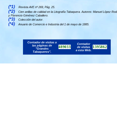
(*1)
Revista AVE nº 269, Pág. 25.
(*2)
Cien anillas de calidad en la Litografía Tabaquera. Autores: Manuel López Rod
y Florencio Giménez Caballero.
(*3)
Colección del autor.
(*4)
Anuario de Comercio e Industria del 1 de mayo de 1885.
Contador de visitas a
Contador
las páginas de
489033
1395862
de visitas
"Grandes
a esta Web.
Tabaqueros".