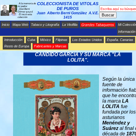
COLECCIONISTA DE VITOLAS
A la memoria de
mi padre:
DE PUROS
José Berni
Gómez q.e.p.d.
Juan Alberto Berni González A.V.E.
Buscar
El inició esta
1415
colección
Inicio
Mapa Web
Tabaco y Litografía
La Vitolfilia
Mi Colecció
Información
Introducción
Cuba
México
Filipinas
Los Estados Unidos
España. Canarias
Resto de Europa
Fabricantes y Marcas
GRANDES TABAQUEROS EN LOS EE. UU.
CÁNDIDO GARCÍA Y SU MARCA "LA
LOLITA".
Según la única
fuente de
información fia
que he encontr
la marca
LA
LOLITA
fue
fundada por los
asturianos
Menéndez y
Suárez
al final 
década de
187