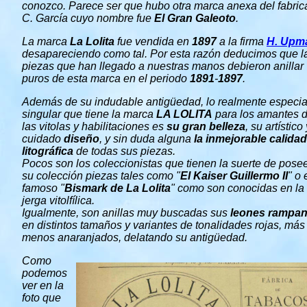
conozco. Parece ser que hubo otra marca anexa del fabric
C. García cuyo nombre fue
El Gran Galeoto
.
La marca
La Lolita
fue vendida en
1897
a la firma
H. Upm
desapareciendo como tal. Por esta razón deducimos que l
piezas que han llegado a nuestras manos debieron anillar
puros de esta marca en el periodo
1891
-
1897
.
Además de su indudable antigüedad, lo realmente especia
singular que tiene la marca
LA LOLITA
para los amantes 
las vitolas y habilitaciones es
su gran belleza
, su artístico 
cuidado
diseño
, y sin duda alguna
la inmejorable calidad
litográfica
de todas sus piezas.
Pocos son los coleccionistas que tienen la suerte de pose
su colección piezas tales como "
El Kaiser Guillermo II
" o 
famoso "
Bismark de La Lolita
" como son conocidas en la
jerga vitolfílica.
Igualmente, son anillas muy buscadas sus
leones rampan
en distintos tamaños y variantes de tonalidades rojas, más
menos anaranjados, delatando su antigüedad.
Como
podemos
ver en la
foto que