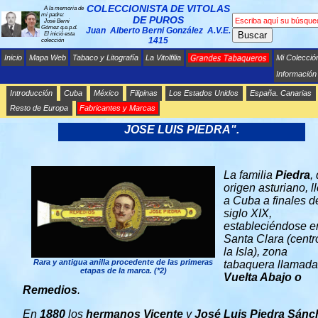
COLECCIONISTA DE VITOLAS
A la memoria de
mi padre:
DE PUROS
José Berni
Gómez q.e.p.d.
Juan Alberto Berni González A.V.E.
Buscar
El inició esta
1415
colección
Inicio
Mapa Web
Tabaco y Litografía
La Vitolfilia
Mi Colecció
Información
Introducción
Cuba
México
Filipinas
Los Estados Unidos
España. Canarias
Resto de Europa
Fabricantes y Marcas
GRANDES TABAQUEROS EN CUBA.
JOSE LUIS PIEDRA".
La familia
Piedra
,
origen asturiano, l
a Cuba a finales d
siglo XIX,
estableciéndose e
Santa Clara (centr
la Isla), zona
Rara y antigua anilla procedente de las primeras
tabaquera llamada
etapas de la marca.
(*2)
Vuelta Abajo o
Remedios
.
En
1880
los
hermanos Vicente
y
José Luis Piedra Sánc