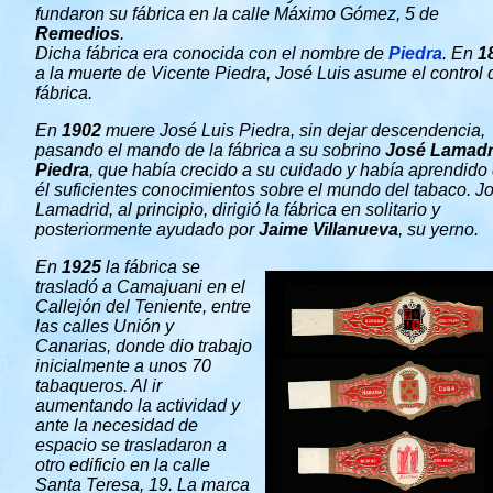
fundaron su fábrica en la calle Máximo Gómez, 5 de
Remedios
.
Dicha fábrica era conocida con el nombre de
Piedra
. En
1
a la muerte de Vicente Piedra, José Luis asume el control 
fábrica.
En
1902
muere José Luis Piedra, sin dejar descendencia,
pasando el mando de la fábrica a su sobrino
José Lamadr
Piedra
, que había crecido a su cuidado y había aprendido
él suficientes conocimientos sobre el mundo del tabaco. J
Lamadrid, al principio, dirigió la fábrica en solitario y
posteriormente ayudado por
Jaime Villanueva
, su yerno.
En
1925
la fábrica se
trasladó a Camajuani en el
Callejón del Teniente, entre
las calles Unión y
Canarias, donde dio trabajo
inicialmente a unos 70
tabaqueros. Al ir
aumentando la actividad y
ante la necesidad de
espacio se trasladaron a
otro edificio en la calle
Santa Teresa, 19. La marca