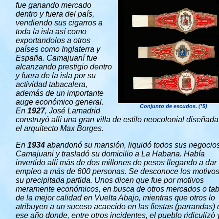
fue ganando mercado
dentro y fuera del país,
vendiendo sus cigarros a
toda la isla así como
exportandolos a otros
países como Inglaterra y
España. Camajuaní fue
alcanzando prestigio dentro
y fuera de la isla por su
actividad tabacalera,
además de un importante
auge económico general.
Conjunto de escudos. (*5)
En
1927
, José Lamadrid
construyó allí una gran villa de estilo neocolonial diseñada
el arquitecto Max Borges.
En
1934
abandonó su mansión, liquidó todos sus negocio
Camajuani y trasladó su domicilio a La Habana. Había
invertido allí más de dos millones de pesos llegando a dar
empleo a más de 600 personas. Se desconoce los motivos
su precipitada partida. Unos dicen que fue por motivos
meramente económicos, en busca de otros mercados o ta
de la mejor calidad en Vuelta Abajo, mientras que otros lo
atribuyen a un suceso acaecido en las fiestas (parrandas) 
ese año donde, entre otros incidentes, el pueblo ridiculizó 