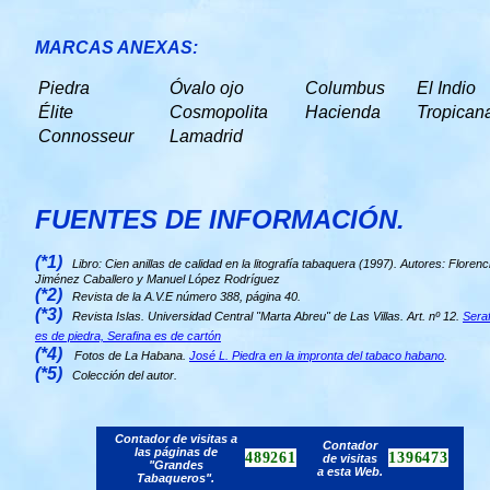
MARCAS ANEXAS:
Piedra
Óvalo ojo
Columbus
El Indio
Élite
Cosmopolita
Hacienda
Tropican
Connosseur
Lamadrid
FUENTES DE INFORMACIÓN.
(*1)
Libro: Cien anillas de calidad en la litografía tabaquera (1997). Autores: Florenc
Jiménez Caballero y Manuel López Rodríguez
(*2)
Revista de la A.V.E número 388, página 40.
(*3)
Revista Islas. Universidad Central "Marta Abreu" de Las Villas. Art. nº 12.
Seraf
es de piedra, Serafina es de cartón
(*4)
Fotos de La Habana.
José L. Piedra en la impronta del tabaco habano
.
(*5)
Colección del autor.
Contador de visitas a
Contador
las páginas de
489261
1396473
de visitas
"Grandes
a esta Web.
Tabaqueros".