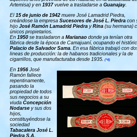
Artemisa) y en
1937
vuelve a trasladarse a
Guanajay
.
El
15 de junio de
1942
muere José Lamadrid Piedra,
creándose la empresa
Sucesores de José L. Piedra
con 
hijo
José Ramón Lamadrid Piedra
y
Rina
(su hermana) 
únicos propietarios.
En
1950
se trasladaron a
Marianao
donde ya tenían otra
fábrica desde la época de Camajuaní, ocupando el históri
Palacio de Salvador Sama
. En esa fábrica trabajó con do
lineas de producción: la de habanos tradicionales y la de
cigarrillos, que manufacturaba desde 1935.
(*4)
En
1956
José
Ramón fallece
repentinamente,
pasando la
propiedad de todos
sus negocios a su
viuda
Concepción
Nodarse
y sus dos
hijos,
constituyéndose la
sociedad
Tabacalera José L.
Piedra S.A.