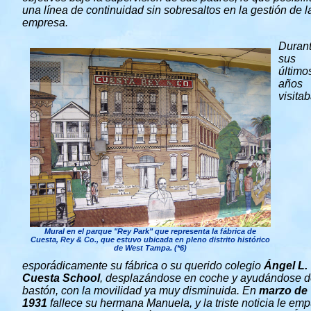
una línea de continuidad sin sobresaltos en la gestión de l
empresa.
Duran
sus
último
años
visita
Mural en el parque "Rey Park" que representa la fábrica de
Cuesta, Rey & Co., que estuvo ubicada en pleno distrito histórico
de West Tampa.
(*6)
esporádicamente su fábrica o su querido colegio
Ángel L.
Cuesta School
, desplazándose en coche y ayudándose d
bastón, con la movilidad ya muy disminuida. En
marzo de
1931
fallece su hermana Manuela, y la triste noticia le emp