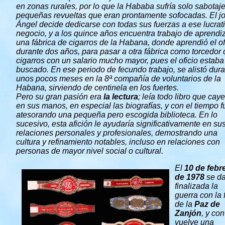
en zonas rurales, por lo que la Hababa sufría solo sabotaj
pequeñas revueltas que eran prontamente sofocadas. El j
Ángel decide dedicarse con todas sus fuerzas a ese lucrat
negocio, y a los quince años encuentra trabajo de aprendi
una fábrica de cigarros de la Habana, donde aprendió el of
durante dos años, para pasar a otra fábrica como torcedor 
cigarros con un salario mucho mayor, pues el oficio estab
buscado. En ese periodo de fecundo trabajo, se alistó dur
unos pocos meses en la 8ª compañía de voluntarios de la
Habana, sirviendo de centinela en los fuertes.
Pero su gran pasión era
la lectura
; leía todo libro que cay
en sus manos, en especial las biografías, y con el tiempo f
atesorando una pequeña pero escogida biblioteca. En lo
sucesivo, esta afición le ayudaría significativamente en su
relaciones personales y profesionales, demostrando una
cultura y refinamiento notables, incluso en relaciones con
personas de mayor nivel social o cultural.
El
10 de febr
de 1978
se da
finalizada la
guerra con la 
de la
Paz de
Zanjón
, y con
vuelve una