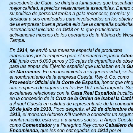
procedente de Cuba, se dirigía a fumadores que buscaban
mejor calidad, a precios relativamente asequibles. Dentro 
su política de personal tenían a gala reconocer, premiar y
destacar a sus empleados para involucrarlos en los objeti
de la empresa; buena prueba ello fue la campaña publicita
internacional iniciada en
1913
en la que participaron
activamente muchos de los operarios de la fábrica de Wes
Tampa.
En
1914
, se envió una muestra especial de productos
elaborados por la empresa para el monarca español
Alfo
XIII
, junto con 5.000 puros y 30 cajas de cigarrillos de obs
para las tropas del Ejército español que luchaban en la
Gu
de Marruecos
. En reconocimiento a su generosidad, se lo
el nombramiento de la empresa Cuesta, Rey & Co. como
Proveedor Oficial de la Corte de España
, honor que nin
otra empresa de cigarros en los EE.UU. había logrado. Su
excelentes relaciones con la
Casa Real Española
fructifi
en la concesión de la
Cruz de la Orden de Isabel la Catól
a Ángel Cuesta en calidad de representante de la compañí
16 de julio de 1910
. Poco después, el
22 de diciembre d
1913
, el monarca Alfonso XIII vuelve a conceder un segun
nombramiento, esta vez a a ambos socios: a Ángel Cuesta
como
Comendador
y a Peregrino Rey como
Caballero
de
Encomienda
, que les son entregadas en
1914
por el