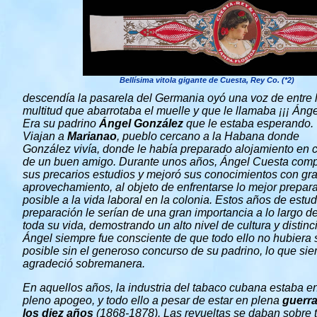
Bellísima vitola gigante de Cuesta, Rey Co. (*2)
descendía la pasarela del Germania oyó una voz de entre 
multitud que abarrotaba el muelle y que le llamaba ¡¡¡ Ángel 
Era su padrino
Ángel González
que le estaba esperando.
Viajan a
Marianao
, pueblo cercano a la Habana donde
González vivía, donde le había preparado alojamiento en 
de un buen amigo. Durante unos años, Ángel Cuesta comp
sus precarios estudios y mejoró sus conocimientos con gr
aprovechamiento, al objeto de enfrentarse lo mejor prepar
posible a la vida laboral en la colonia. Estos años de estud
preparación le serían de una gran importancia a lo largo d
toda su vida, demostrando un alto nivel de cultura y distinc
Ángel siempre fue consciente de que todo ello no hubiera 
posible sin el generoso concurso de su padrino, lo que si
agradeció sobremanera.
En aquellos años, la industria del tabaco cubana estaba e
pleno apogeo, y todo ello a pesar de estar en plena
guerra
los diez años
(1868-1878). Las revueltas se daban sobre 