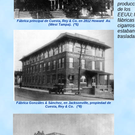
producc
de los
EEUU; 
fábricas
Fábrica principal de Cuesta, Rey & Co. en 2812 Howard Av.
(West Tampa). (*5)
cigarros
estaban
traslad
Fábrica Gonzáles & Sánchez, en
Jacksonville
, propiedad de
Cuesta, Rey & Co. (*8)