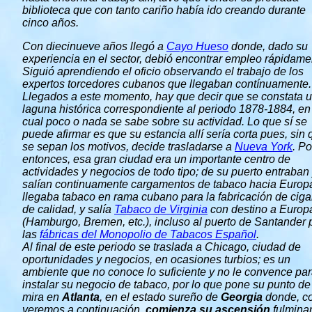
biblioteca que con tanto cariño había ido creando durante
cinco años.
Con diecinueve años llegó a
Cayo Hueso
donde, dado su
experiencia en el sector, debió encontrar empleo rápidame
Siguió aprendiendo el oficio observando el trabajo de los
expertos torcedores cubanos que llegaban contínuamente.
Llegados a este momento, hay que decir que se constata 
laguna histórica correspondiente al periodo 1878-1884, en
cual poco o nada se sabe sobre su actividad. Lo que sí se
puede afirmar es que su estancia allí sería corta pues, sin
se sepan los motivos, decide trasladarse a
Nueva York
. Po
entonces, esa gran ciudad era un importante centro de
actividades y negocios de todo tipo; de su puerto entraban
salían continuamente cargamentos de tabaco hacia Europ
llegaba tabaco en rama cubano para la fabricación de ciga
de calidad, y salía
Tabaco de Virginia
con destino a Europ
(Hamburgo, Bremen, etc.), incluso al puerto de Santander 
las
fábricas del Monopolio de Tabacos Español
.
Al final de este periodo se traslada a Chicago, ciudad de
oportunidades y negocios, en ocasiones turbios; es un
ambiente que no conoce lo suficiente y no le convence pa
instalar su negocio de tabaco, por lo que pone su punto de
mira en
Atlanta
, en el estado sureño de
Georgia
donde, c
veremos a continuación,
comienza su ascensión
fulmina