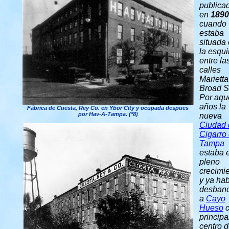
publica
en
1890
cuando
estaba
situada
la esqu
entre la
calles
Marietta
Broad S
Por aqu
años la
Fábrica de Cuesta, Rey Co. en Ybor City y ocupada despues
por Hav-A-Tampa. (*8)
nueva
Ciudad 
Cigarro
Tampa
estaba 
pleno
crecimi
y ya ha
desban
a
Cayo
Hueso
c
principa
centro 