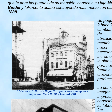
que le abre las puertas de su mansión, conoce a su hija
Ma
Binder
y felizmente acaba contrayendo matrimonio con ell
1888
.
Su peq
fábrica 
cambia
de
ubicaci
medida
hacía
necesar
increme
la planti
para ha
frente a 
crecient
producc
La prim
1ª Fábrica de Cuesta Cigar Co. aparecida en imágenes
imagen
impresas. Marietta St. (Atlanta) (*8)
impresa
conocid
su fábri
fue