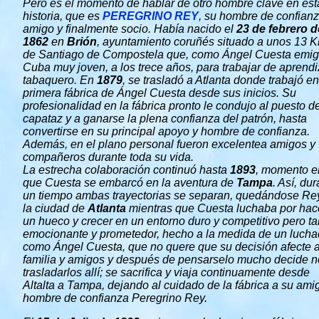
Pero es el momento de hablar de otro hombre clave en est
historia, que es
PEREGRINO REY
, su hombre de confianz
amigo y finalmente socio. Había nacido el
23 de febrero d
1862
en
Brión
, ayuntamiento coruñés situado a unos 13 
de Santiago de Compostela que, como Ángel Cuesta emig
Cuba muy joven, a los trece años, para trabajar de aprendi
tabaquero. En
1879
, se trasladó a Atlanta donde trabajó en
primera fábrica de Ángel Cuesta desde sus inicios. Su
profesionalidad en la fábrica pronto le condujo al puesto d
capataz y a ganarse la plena confianza del patrón, hasta
convertirse en su principal apoyo y hombre de confianza.
Además, en el plano personal fueron excelentea amigos y
compañeros durante toda su vida.
La estrecha colaboración continuó hasta
1893
, momento e
que Cuesta se embarcó en la aventura de
Tampa
. Así, du
un tiempo ambas trayectorias se separan, quedándose Re
la ciudad de
Atlanta
mientras que Cuesta luchaba por hac
un hueco y crecer en un entorno duro y competitivo pero ta
emocionante y prometedor, hecho a la medida de un lucha
como Ángel Cuesta, que no quere que su decisión afecte 
familia y amigos y después de pensarselo mucho decide n
trasladarlos allí; se sacrifica y viaja continuamente desde
Altalta a Tampa, dejando al cuidado de la fábrica a su ami
hombre de confianza Peregrino Rey.