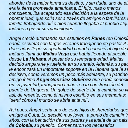
abordar de la mejor forma su destino, y sin duda, uno de el
era la tierra prometida americana. El hijo, mas o menos
consciente, iba aceptando esa decisión a la espera de la
oportunidad, que solía ser a través de amigos o familiares
familia trabajando allí o bien cuando llegaba al pueblo alg
indiano a pasar sus vacaciones.
Ángel creció alternando sus estudios en
Panes
(en Colosí
había escuela) con largos veranos trabajando de pastor. A 
doce años llegó su oportunidad cuando conoció al hijo de
indiano llamado
Matías Vega
que había llegado al pueblo
desde
La Habana
. A pesar de su temprana edad, Matías
decidió ampararle y tutelarle en su anhelo. Además, su pa
le encontrará un importante soporte en la Habana que le s
decisivo, como veremos un poco más adelante, su padrino
amigo íntimo
Ángel González Gutiérrez
que había conoci
en su juventud, trabajando ambos en la construcción del
puente de Unquera. Un golpe de suerte iba a cambiar su v
así, de repente; como él mismo escribió en sus memorias:
"sentí cómo el mundo se abría ante mí".
Así pues, Ángel sería uno de esos hijos desheredados qu
emigró a Cuba. Lo decidió muy joven, a punto de cumplir t
años, con la bendición de sus padres y la tutela de un pai
de
Colosía
, su pueblo. Comenzaron los necesarios