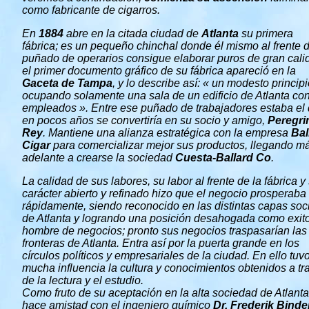
como fabricante de cigarros.
En
1884
abre en la citada ciudad de
Atlanta
su primera
fábrica; es un pequeño chinchal donde él mismo al frente 
puñado de operarios consigue elaborar puros de gran cali
el primer documento gráfico de su fábrica apareció en la
Gaceta de Tampa
, y lo describe así: « un modesto princip
ocupando solamente una sala de un edificio de Atlanta co
empleados ». Entre ese puñado de trabajadores estaba el
en pocos años se convertiría en su socio y amigo,
Peregri
Rey
. Mantiene una alianza estratégica con la empresa
Bal
Cigar
para comercializar mejor sus productos, llegando m
adelante a crearse la sociedad
Cuesta-Ballard Co
.
La calidad de sus labores, su labor al frente de la fábrica y
carácter abierto y refinado hizo que el negocio prosperaba
rápidamente, siendo reconocido en las distintas capas soc
de Atlanta y logrando una posición desahogada como exit
hombre de negocios; pronto sus negocios traspasarían las
fronteras de Atlanta. Entra así por la puerta grande en los
círculos políticos y empresariales de la ciudad. En ello tuv
mucha influencia la cultura y conocimientos obtenidos a tr
de la lectura y el estudio.
Como fruto de su aceptación en la alta sociedad de Atlanta
hace amistad con el ingeniero químico
Dr. Frederik Binde