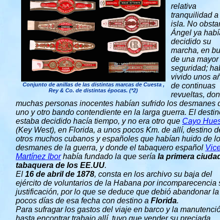
relativa
tranquilidad a
isla. No obsta
Ángel ya habí
decidido su
marcha, en b
de una mayor
seguridad; ha
vivido unos a
Conjunto de anillas de las distintas marcas de Cuesta ,
de continuas
Rey & Co. de distintas épocas. (*2)
revueltas, do
muchas personas inocentes habían sufrido los desmanes 
uno y otro bando contendiente en la larga guerra. El destin
estaba decidido hacía tiempo, y no era otro que
Cayo Hue
(Key West), en Florida, a unos pocos Km. de allí, destino d
otros muchos cubanos y españoles que habían huido de l
desmanes de la guerra, y donde el tabaquero español
Vic
Martínez Ibor
había fundado la que sería
la primera ciuda
tabaquera de los EE.UU
.
El
16 de abril de 1878
, consta en los archivo su baja del
ejército de voluntarios de la Habana por incomparecencia 
justificación, por lo que se deduce que debió abandonar la 
pocos días de esa fecha con destino a
Florida
.
Para sufragar los gastos del viaje en barco y la manutenci
hasta encontrar trabajo allí, tuvo que vender su preciada