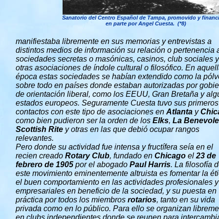
Sanatorio del Centro Español de Tampa, promovido y financ
en parte por Angel Cuesta. (*8)
manifiestaba libremente en sus memorias y entrevistas a
distintos medios de información su relación o pertenencia 
sociedades secretas o masónicas, casinos, club sociales y
otras asociaciones de índole cultural o filosófico. En aquel
época estas sociedades se habían extendido como la pólv
sobre todo en países donde estaban autorizadas por gobi
de orientación liberal, como los EEUU, Gran Bretaña y al
estados europeos. Seguramente Cuesta tuvo sus primeros
contactos con este tipo de asociaciones en
Atlanta
y
Chic
como bien pudieron ser la orden de los
Elks
,
La Benevole
Scottish Rite
y otras en las que debió ocupar rangos
relevantes.
Pero donde su actividad fue intensa y fructífera seía en el
recien creado
Rotary Club
, fundado en
Chicago
el
23 de
febrero de 1905
por el abogado
Paul Harris
. La filosofía 
este movimiento eminentemente altruista es fomentar la éti
el buen comportamiento en las actividades profesionales y
empresariales en beneficio de la sociedad, y su puesta en
práctica por todos los miembros
rotarios
, tanto en su vida
privada como en lo público. Para ello se organizan librem
en clubs independientes donde se reunen para intercambi