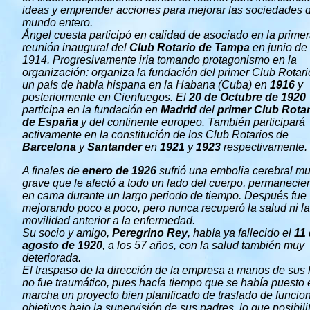
ideas y emprender acciones para mejorar las sociedades 
mundo entero.
Ángel cuesta participó en calidad de asociado en la prime
reunión inaugural del
Club Rotario de Tampa
en junio de
1914. Progresivamente iría tomando protagonismo en la
organización: organiza la fundación del primer Club Rotari
un país de habla hispana en la Habana (Cuba) en
1916
y
posteriormente en Cienfuegos. El
20 de Octubre de 1920
participa en la fundación en
Madrid
del
primer Club Rotar
de España
y del continente europeo. También participará
activamente en la constitución de los Club Rotarios de
Barcelona
y
Santander
en
1921
y
1923
respectivamente.
A finales de
enero de 1926
sufrió una embolia cerebral m
grave que le afectó a todo un lado del cuerpo, permaneci
en cama durante un largo periodo de tiempo. Después fue
mejorando poco a poco, pero nunca recuperó la salud ni la
movilidad anterior a la enfermedad.
Su socio y amigo,
Peregrino Rey
, había ya fallecido el
11
agosto de 1920
, a los 57 años, con la salud también muy
deteriorada.
El traspaso de la dirección de la empresa a manos de sus 
no fue traumático, pues hacía tiempo que se había puesto 
marcha un proyecto bien planificado de traslado de funcio
objetivos bajo la supervisión de sus padres, lo que posibili