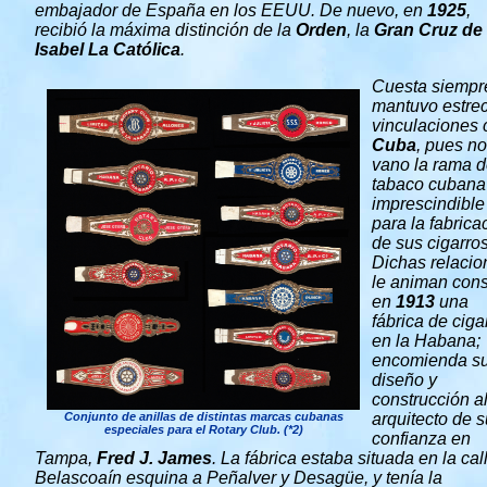
embajador de España en los EEUU. De nuevo, en
1925
,
recibió la máxima distinción de la
Orden
, la
Gran Cruz
de
Isabel La Católica
.
Cuesta siempr
mantuvo estre
vinculaciones 
Cuba
, pues n
vano la rama 
tabaco cubana
imprescindible
para la fabrica
de sus cigarros
Dichas relacio
le animan cons
en
1913
una
fábrica de ciga
en la Habana;
encomienda s
diseño y
construcción a
Conjunto de anillas de distintas marcas cubanas
arquitecto de s
especiales para el Rotary Club.
(*2)
confianza en
Tampa,
Fred J. James
. La fábrica estaba situada en la cal
Belascoaín esquina a Peñalver y Desagüe, y tenía la