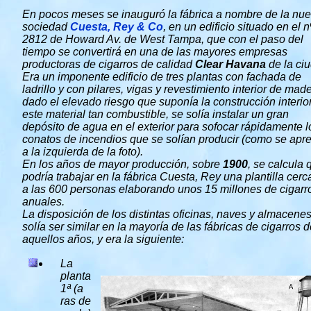
En pocos meses se inauguró la fábrica a nombre de la nu
sociedad
Cuesta, Rey & Co
, en un edificio situado en el n
2812 de Howard Av. de West Tampa, que con el paso del
tiempo se convertirá en una de las mayores empresas
productoras de cigarros de calidad
Clear Havana
de la ci
Era un imponente edificio de tres plantas con fachada de
ladrillo y con pilares, vigas y revestimiento interior de made
dado el elevado riesgo que suponía la construcción interio
este material tan combustible, se solía instalar un gran
depósito de agua en el exterior para sofocar rápidamente l
conatos de incendios que se solían producir (como se apr
a la izquierda de la foto).
En los años de mayor producción, sobre
1900
, se calcula 
podría trabajar en la fábrica Cuesta, Rey una plantilla cer
a las 600 personas elaborando unos 15 millones de cigarr
anuales.
La disposición de los distintas oficinas, naves y almacene
solía ser similar en la mayoría de las fábricas de cigarros 
aquellos años, y era la siguiente:
La
planta
1ª (a
ras de