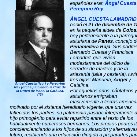
españoles eran
Ángel Cuest
Peregrino Rey
.
ÁNGEL CUESTA LAMADRID
nació el
21 de diciembre de 
en la pequeña aldea de
Colos
hoy perteneciente a la parroqu
asturiana de
Panes
, concejo d
Peñamellera Baja
. Sus padres
Bernardo Cuesta y Francisca
Lamadrid, que vivían
modestamente del oficio de
serrador de madera y de la
artesanía (talla y cestería), tuv
tres hijos: Manuela,
Ángel
y
Ángel Cuesta (izq.) y Peregrino
Catalina.
Rey (drcha.) luciendo la Cruz de
Por aquellos años, cántabros y
la Orden de Isabel la Católica.
(*3)
asturianos emigraban
masivamente a tierras americ
motivado por el sistema hereditario vigente, que una vez
fallecidos los padres, su patrimonio pasaba íntegramente a
hijo primogénito para evitar repartirlo entre el resto de los
habitualmente numerosos hermanos. Los propios padres i
conciencienciando a los hijos de su situación y alternativa
futuro, recibiendo una educación dirigida a prepararles par