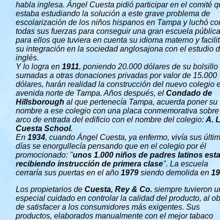
habla inglesa. Ángel Cuesta pidió participar en el comité 
estaba estudiando la solución a este grave problema de
escolarización de los niños hispanos en Tampa y luchó co
todas sus fuerzas para conseguir una gran escuela públic
para ellos que tuviera en cuenta su idioma materno y facili
su integración en la sociedad anglosajona con el estudio d
inglés.
Y lo logra en
1911
, poniendo 20.000 dólares de su bolsillo
sumadas a otras donaciones privadas por valor de 15.000
dólares, harán realidad la construcción del nuevo colegio e
avenida norte de Tampa. Años después, el
Condado de
Hillsborough
al que pertenecía Tampa, acuerda poner su
nombre a ese colegio con una placa conmemorativa sobre 
arco de entrada del edificio con el nombre del colegio:
A. L
Cuesta School
.
En
1934
, cuando Ángel Cuesta, ya enfermo, vivía sus últi
días se enorgullecía pensando que en el colegio por él
promocionado: "
unos 1.000 niños de padres latinos est
recibiendo instrucción de primera clase
". La escuela
cerraría sus puertas en el año
1979
siendo demolida en
19
Los propietarios de
Cuesta, Rey & Co.
siempre tuvieron u
especial cuidado en controlar la calidad del producto, al ob
de satisfacer a los consumidores más exigentes. Sus
productos, elaborados manualmente con el mejor tabaco