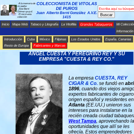
COLECCIONISTA DE VITOLAS
A la memoria de
mi padre:
DE PUROS
José Berni
Gómez q.e.p.d.
Juan Alberto Berni González A.V.E.
Buscar
El inició esta
1415
colección
Inicio
Mapa Web
Tabaco y Litografía
La Vitolfilia
Mi Colecció
Información
Introducción
Cuba
México
Filipinas
Los Estados Unidos
España. Canarias
Resto de Europa
Fabricantes y Marcas
GRANDES TABAQUEROS EN LOS EE. UU.
ANGEL CUESTA Y PEREGRINO REY Y SU
EMPRESA "CUESTA & REY CO."
La empresa
CUESTA, REY
CIGAR & C
o
.
se fundó en
abri
1896
, cuando dos viejos amig
expertos fabricantes de cigarr
origen español y residentes en
Atlanta
(EE.UU.) unieron sus
intereses para instalarse en la
recién creada ciudad tabaquer
West Tampa
, aprovechando l
oportunidades que allí se les
ofrecía. Estos emprendedores