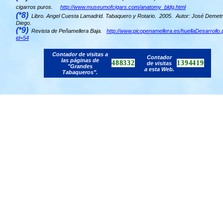
cigarros puros.
http://www.museumofcigars.com/anatomy_bldg.html
(*8)
Libro. Angel Cuesta Lamadrid. Tabaquero y Rotario. 2005. Autor: José Demetr
Diego.
(*9)
Revista de Peñamellera Baja.
http://www.picopenamellera.es/huellaDesarrollo
id=54
Contador de visitas a
Contador
las páginas de
488332
1394419
de visitas
"Grandes
a esta Web.
Tabaqueros".