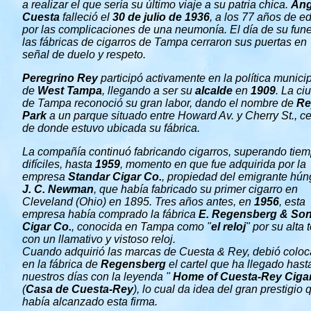
a realizar el que sería su último viaje a su patria chica.
Áng
Cuesta
falleció el
30 de julio de 1936
, a los 77 años de e
por las complicaciones de una neumonía. El día de su fune
las fábricas de cigarros de Tampa cerraron sus puertas en
señal de duelo y respeto.
Peregrino Rey
participó activamente en la política munici
de
West Tampa
, llegando a ser su
alcalde
en
1909
. La ci
de Tampa reconoció su gran labor, dando el nombre de
Re
Park
a un parque situado entre Howard Av. y Cherry St., c
de donde estuvo ubicada su fábrica.
La compañía continuó fabricando cigarros, superando tie
difíciles, hasta
1959
, momento en que fue adquirida por la
empresa
Standar Cigar Co.
, propiedad del emigrante hún
J. C. Newman
, que había fabricado su primer cigarro en
Cleveland (Ohio) en 1895. Tres años antes, en
1956
, esta
empresa había comprado la fábrica
E. Regensberg & So
Cigar Co.
, conocida en Tampa como "
el reloj
" por su alta 
con un llamativo y vistoso reloj.
Cuando adquirió las marcas de Cuesta & Rey, debió coloc
en la fábrica de
Regensberg
el cartel que ha llegado hast
nuestros días con la leyenda "
Home of Cuesta-Rey Ciga
(
Casa de Cuesta-Rey
), lo cual da idea del gran prestigio 
había alcanzado esta firma.