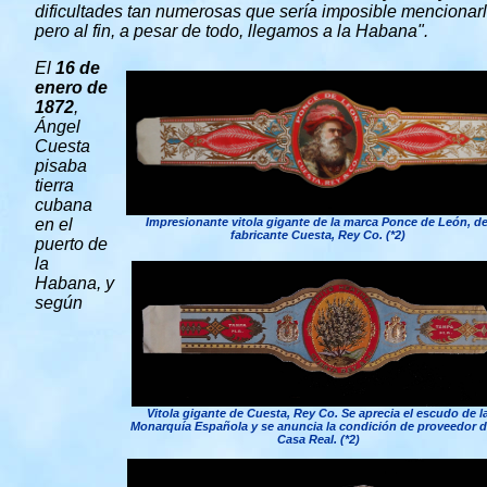
dificultades tan numerosas que sería imposible mencionarl
pero al fin, a pesar de todo, llegamos a la Habana".
El
16 de
enero de
1872
,
Ángel
Cuesta
pisaba
tierra
cubana
en el
Impresionante vitola gigante de la marca Ponce de León, de
fabricante Cuesta, Rey Co. (*2)
puerto de
la
Habana, y
según
Vitola gigante de Cuesta, Rey Co. Se aprecia el escudo de l
Monarquía Española y se anuncia la condición de proveedor d
Casa Real. (*2)