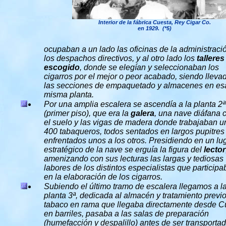
Interior de la fábrica Cuesta, Rey Cigar Co.
en 1929. (*5)
ocupaban a un lado las oficinas de la administraci
los despachos directivos, y al otro lado los
talleres
escogido
, donde se elegían y seleccionaban los
cigarros por el mejor o peor acabado, siendo lleva
las secciones de empaquetado y almacenes en es
misma planta.
Por una amplia escalera se ascendía a la planta 2ª
(primer piso), que era la
galera
, una nave diáfana 
el suelo y las vigas de madera donde trabajaban u
400 tabaqueros, todos sentados en largos pupitres
enfrentados unos a los otros. Presidiendo en un lu
estratégico de la nave se erguía la figura del
lector
amenizando con sus lecturas las largas y tediosas
labores de los distintos especialistas que particip
en la elaboración de los cigarros.
Subiendo el último tramo de escalera llegamos a l
planta 3ª, dedicada al almacén y tratamiento previ
tabaco en rama que llegaba directamente desde 
en barriles, pasaba a las salas de preparación
(humefacción y despalillo) antes de ser transporta