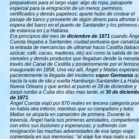
preparativos para el largo viaje: algo de ropa, pasaporte
especial para la emigración de un menor, permisos,
certificados y demás papeleos; aparte hubo de costear el
pasaje de barco y proveerle de algún dinero para afrontar l
espera del barco en el puerto de Santander y los primeros 
de estancia en La Habana.
Era principios del mes de
diciembre de 1871
cuando Áng
Cuesta llegaba a Santander, ciudad portuaria que canaliz
la entrada de mercancías de ultramar hacia Castilla (tabac
azúcar, café, cacao, maderas, etc) así como la salida de la
cereales y demás productos que llegaban desde la meseta
través del Canal de Castilla y posteriormente por el ferrocar
inaugurado en 1858. Una vez allí, Ángel y Matías esperar
pacientemente la llegada del moderno
vapor Germania
q
hacía la ruta de ida y vuelta Hamburgo-Santander-La Hab
Nueva Orleans y que arribó al puerto el 28 de diciembre y
zarpó rumbo a Cuba dos días mas tarde, el
30 de diciemb
de 1871
.
Ángel Cuesta viajó por 870 reales en tercera categoría po
no había otra inferior, mientras que su compañero y tutor,
Matías se alojaría en camarotes de primera. Durante la
travesía, Ángel haría sus primeras amistades, compartiend
con ellos sus ilusiones y esperanzas, y sufriendo con
resignación las muchas adversidades de ese largo viaje;
comentaría en sus memorias: "el viaje fue muy malo y las