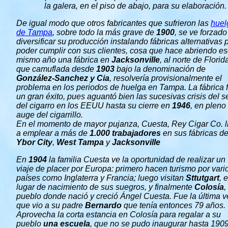
la galera, en el piso de abajo, para su elaboración.
De igual modo que otros fabricantes que sufrieron las
huel
de Tampa
, sobre todo la más grave de
1900
, se ve forzado
diversificar su producción instalando fábricas alternativas 
poder cumplir con sus clientes, cosa que hace abriendo e
mismo año
una fábrica en
Jacksonville
, al norte de Florid
que camuflada desde
1903
bajo la denominación de
González-Sanchez y Cia
, resolvería provisionalmente el
problema en los periodos de huelga en Tampa. La fábrica 
un gran éxito, pues aguantó bien las sucesivas crisis del s
del cigarro en los EEUU hasta su cierre en
1946
, en pleno
auge del cigarrillo.
En el momento de mayor pujanza, Cuesta, Rey Cigar Co. l
a emplear a más de
1.000 trabajadores
en sus fábricas d
Ybor City
,
West Tampa
y
Jacksonville
En
1904
la familia Cuesta ve la oportunidad de realizar un
viaje de placer por Europa: primero hacen turismo por vari
países como Inglaterra y Francia; luego visitan
Sttutgart
, e
lugar de nacimiento de sus suegros, y finalmente
Colosía
,
pueblo donde nació y creció Ángel Cuesta. Fue la última v
que vio a su padre
Bernardo
que tenía entonces 79 años.
Aprovecha la corta estancia en Colosía para regalar a su
pueblo
una escuela
, que no se pudo inaugurar hasta 1909