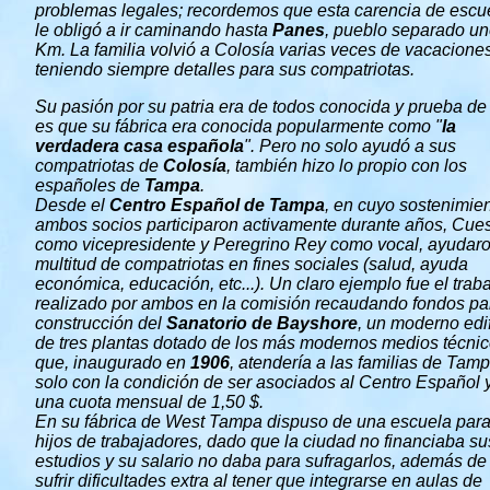
problemas legales; recordemos que esta carencia de escu
le obligó a ir caminando hasta
Panes
, pueblo separado un
Km. La familia volvió a Colosía varias veces de vacaciones
teniendo siempre detalles para sus compatriotas.
Su pasión por su patria era de todos conocida y prueba de 
es que su fábrica era conocida popularmente como "
la
verdadera casa española
". Pero no solo ayudó a sus
compatriotas de
Colosía
, también hizo lo propio con los
españoles de
Tampa
.
Desde el
Centro Español de Tampa
, en cuyo sostenimie
ambos socios participaron activamente durante años, Cue
como vicepresidente y Peregrino Rey como vocal, ayudar
multitud de compatriotas en fines sociales (salud, ayuda
económica, educación, etc...). Un claro ejemplo fue el trab
realizado por ambos en la comisión recaudando fondos pa
construcción del
Sanatorio de Bayshore
, un moderno edif
de tres plantas dotado de los más modernos medios técni
que, inaugurado en
1906
, atendería a las familias de Tam
solo con la condición de ser asociados al Centro Español 
una cuota mensual de 1,50 $.
En su fábrica de West Tampa dispuso de una escuela para
hijos de trabajadores,
dado que la ciudad no financiaba su
estudios y su salario no daba para sufragarlos, además de
sufrir dificultades extra al tener que integrarse en aulas de