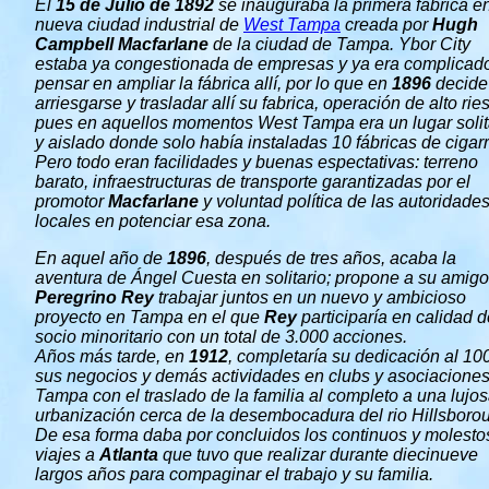
El
15 de Julio de 1892
se inauguraba la primera fábrica en
nueva ciudad industrial de
West Tampa
creada por
Hugh
Campbell Macfarlane
de la ciudad de Tampa. Ybor City
estaba ya congestionada de empresas y ya era complicad
pensar en ampliar la fábrica allí, por lo que en
1896
decide
arriesgarse y trasladar allí su fabrica, operación de alto rie
pues en aquellos momentos West Tampa era un lugar solit
y aislado donde solo había instaladas 10 fábricas de cigarr
Pero todo eran facilidades y buenas espectativas: terreno
barato, infraestructuras de transporte garantizadas por el
promotor
Macfarlane
y voluntad política de las autoridade
locales en potenciar esa zona.
En aquel año de
1896
, después de tres años, acaba la
aventura de Ángel Cuesta en solitario; propone a su amigo
Peregrino Rey
trabajar juntos en un nuevo y ambicioso
proyecto en Tampa en el que
Rey
participaría en calidad d
socio minoritario con un total de 3.000 acciones.
Años más tarde, en
1912
, completaría su dedicación al 1
sus negocios y demás actividades en clubs y asociacione
Tampa con el traslado de la familia al completo a una lujo
urbanización cerca de la desembocadura del rio Hillsboro
De esa forma daba por concluidos los continuos y molesto
viajes a
Atlanta
que tuvo que realizar durante diecinueve
largos años para compaginar el trabajo y su familia.