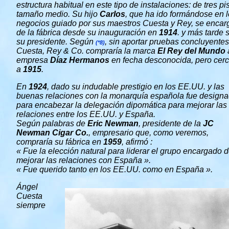
estructura habitual en este tipo de instalaciones: de tres pi
tamaño medio. Su hijo
Carlos
, que ha ido formándose en 
negocios guiado por sus maestros Cuesta y Rey, se encar
de la fábrica desde su inauguración en
1914
. y más tarde 
su presidente. Según
, sin aportar pruebas concluyentes
(*8)
Cuesta, Rey & Co. compraría la marca
El Rey del Mundo
empresa
Díaz Hermanos
en fecha desconocida, pero cer
a
1915
.
En
1924
, dado su indudable prestigio en los EE.UU. y las
buenas relaciones con la monarquía española fue design
para encabezar la delegación dipomática para mejorar las
relaciones entre los EE.UU. y España.
Según palabras de
Eric Newman
, presidente de la
JC
Newman Cigar Co.
, empresario que, como veremos,
compraría su fábrica en
1959
, afirmó :
« Fue la elección natural para liderar el grupo encargado 
mejorar las relaciones con España ».
« Fue querido tanto en los EE.UU. como en España ».
Ángel
Cuesta
siempre