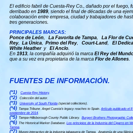
El edificio fabril de Cuesta-Rey Co., dañado por el fuego, f
derribado en
1989
, siendo el final de décadas de una ejem
colaboración entre empresa, ciudad y trabajadores de has
tres generaciones.
PRINCIPALES MARCAS:
Ponce de León
,
La Favorita de Tampa
,
La Flor de Cu
Rey
,
La Única
,
Primo del Rey
,
Court-Land
,
El Dedic
White Heather
y
El Anclo
.
En
1913
, la compañía adquirió la marca
El Rey del Mund
que a su vez era propietaria de la marca
Flor de Allones
.
FUENTES DE INFORMACIÓN.
(*1)
Cuesta-Rey History
.
(*2)
Colección del autor.
(*3)
University of South Florida
(special collections).
(*4)
Tampa Tribune. Angel Cuesta’s legacy reaches to Spain.
Artículo publicado el 8
septiembre de 2014
.
(*5)
Tampa-Hillsborough County Public Library.
Burgert Brothers Photographic Coll
(*6)
The Historical Marker Database.
Los principios de la Industria del Cigarro en W
Tampa
.
(*7)
Museo interactivo de la industria tabaquera de Tampa. Anatomía de una fábric