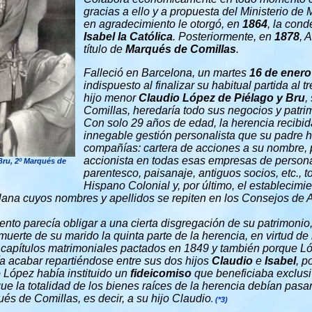
gracias a ello y a propuesta del Ministerio de M
en agradecimiento le otorgó, en
1864
, la con
Isabel la Católica
. Posteriormente, en
1878
, 
título de
Marqués de Comillas
.
Falleció en Barcelona, un martes
16 de enero
indispuesto al finalizar su habitual partida al tr
hijo menor
Claudio López de Piélago y Bru
,
Comillas, heredaría todo sus negocios y patri
Con solo 29 años de edad, la herencia recibida 
innegable gestión personalista que su padre h
compañías: cartera de acciones a su nombre, 
accionista en todas esas empresas de persona
Bru, 2º Marqués de
parentesco, paisanaje, antiguos socios, etc., t
Hispano Colonial y, por último, el establecimi
alana cuyos nombres y apellidos se repiten en los Consejos de 
ento parecía obligar a una cierta disgregación de su patrimonio
 muerte de su marido la quinta parte de la herencia, en virtud 
 capítulos matrimoniales pactados en 1849 y también porque Ló
ía acabar repartiéndose entre sus dos hijos
Claudio
e
Isabel
, p
 López había instituido un
fideicomiso
que beneficiaba exclusi
ue la totalidad de los bienes raíces de la herencia debían pas
s de Comillas, es decir, a su hijo Claudio
.
(*3)