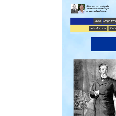
A la memoria de mi padre:
José Berni Gómez q.e.p.d.
El inició esta colección
Inicio
Mapa We
Introducción
Cub