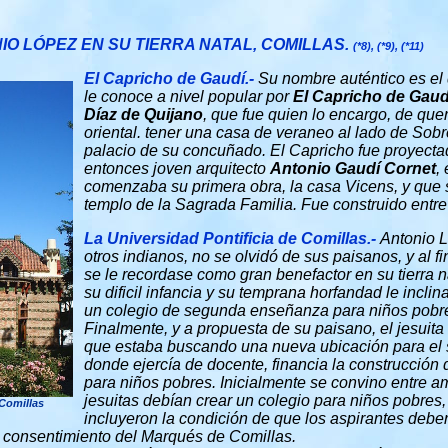
IO LÓPEZ EN SU TIERRA NATAL, COMILLAS.
(*8), (*9)
, (*11)
El Capricho de Gaudí.-
Su nombre auténtico es el
le conoce a nivel popular por
El Capricho de Gaud
Díaz de Quijano
, que fue quien lo encargo, de que
oriental. tener una casa de veraneo al lado de Sobr
palacio de su concuñado. El Capricho fue proyect
entonces joven arquitecto
Antonio Gaudí Cornet
,
comenzaba su primera obra, la casa Vicens, y que 
templo de la Sagrada Familia. Fue construido entre
La Universidad Pontificia de Comillas.-
Antonio 
otros indianos, no se olvidó de sus paisanos, y al f
se le recordase como gran benefactor en su tierra n
su dificil infancia y su temprana horfandad le inclin
un colegio de segunda enseñanza para niños pobr
Finalmente, y a propuesta de su paisano, el jesuita
que estaba buscando una nueva ubicación para el 
donde ejercía de docente, financia la construcción
para niños pobres. Inicialmente se convino entre a
jesuitas debían crear un colegio para niños pobres
 Comillas
incluyeron la condición de que los aspirantes debe
 el consentimiento del Marqués de Comillas.