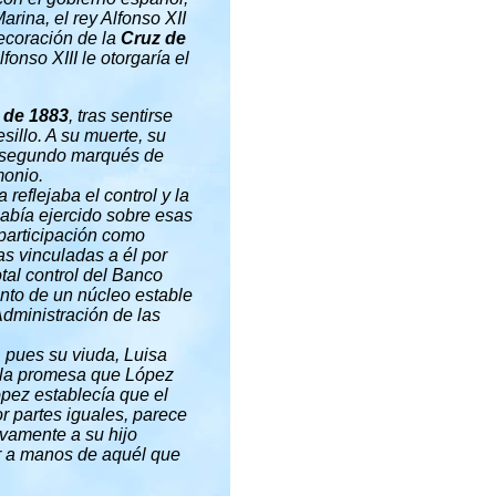
arina, el rey Alfonso XII
decoración de la
Cruz de
Alfonso XIII le otorgaría el
 de 1883
, tras sentirse
esillo. A su muerte, su
 segundo marqués de
monio.
reflejaba el control y la
abía ejercido sobre esas
participación como
s vinculadas a él por
otal control del Banco
ento de un núcleo estable
Administración de las
, pues su viuda, Luisa
de la promesa que López
pez establecía que el
or partes iguales, parece
vamente a su hijo
ar a manos de aquél que