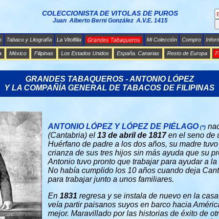
COLECCIONISTA DE VITOLAS DE PUROS
Juan Alberto Berni González A.V.E. 1415
b
Tabaco y Litografía
La Vitolfilia
Mi Colección
Compro
Infor
a
México
Filipinas
Los Estados Unidos
España. Canarias
Resto de Europa
F
GRANDES TABAQUEROS - ANTONIO LÓPEZ
Y LA COMPAÑÍA GENERAL DE TABACOS DE FILIPINAS
ANTONIO LÓPEZ
Y LÓPEZ
DE PIÉLAGO
nac
(*)
(Cantabria) el
13 de abril de 1817
en el seno de 
Huérfano de padre a los dos años, su madre tuvo 
crianza de sus tres hijos sin más ayuda que su pr
Antonio tuvo pronto que trabajar para ayudar a la
No había cumplido los 10 años cuando deja Canta
para trabajar junto a unos familiares.
En
1831
regresa y se instala de nuevo en la casa
veía partir paisanos suyos en barco hacia Améric
mejor. Maravillado por las historias de éxito de o