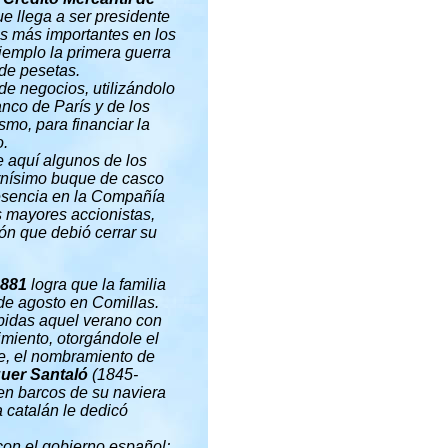
ue llega a ser presidente
os más importantes en los
ejemplo la primera guerra
 de pesetas.
e negocios, utilizándolo
anco de París y de los
ismo, para financiar la
o.
e aquí algunos de los
nísimo buque de casco
esencia en la
Compañía
s mayores accionistas,
ión que debió cerrar su
881
logra que la familia
 de agosto en Comillas.
ibidas aquel verano con
miento, otorgándole el
te, el nombramiento de
uer Santaló
(1845-
en barcos de su naviera
 catalán le dedicó
n el gobierno español;