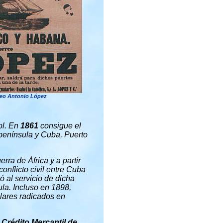
reo Antonio López
ol. En
1861
consigue el
a península y Cuba, Puerto
ra de África y a partir
onflicto civil entre Cuba
ó al servicio de dicha
la. Incluso en 1898,
ulares radicados en
Crédito Mercantil de