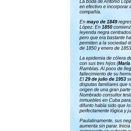
La boda de Antonio Lóp
en efectivo e incorpora
compañía.
En
mayo de 1849
regres
López. En
1850
comienza
leyenda negra centrados
pero que era bastante ha
permiten a la sociedad 
de 1850 y enero de 1853)
La epidemia de cólera d
con sus tres hijos (
María
Ramblas. Al poco de lleg
fallecimiento de su herm
El
29 de julio de 1953
se
disputas familiares que 
origen de una gran parte
Nombrado consultor testa
inmuebles en Cuba para l
difunto había sido que l
perfectamente lógica y j
Paulatinamente, sus nego
aumenta sin parar. Inicia