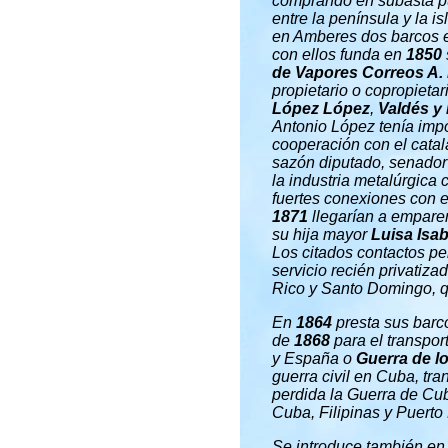
comprando en subasta púb
entre la península y la i
en Amberes dos barcos
con ellos f
unda en
1850
de Vapores Correos A.
propietario o copropietar
López López
,
Valdés y
Antonio López tenía impo
cooperación con el cata
sazón diputado, senador
la industria metalúrgica 
fuertes conexiones con e
1871
llegarían a empare
su hija mayor
Luisa Isab
Los citados contactos p
servicio recién privatiza
Rico y Santo Domingo, qu
En
1864
presta sus barco
de
1868
para el transport
y España o
Guerra de l
guerra civil en Cuba, tr
perdida la Guerra de Cub
Cuba, Filipinas y Puerto
Se introduce también en