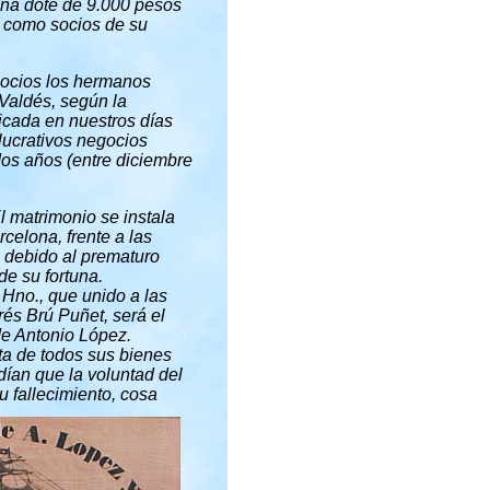
una dote de 9.000 pesos
s como socios de su
ocios los hermanos
Valdés, según la
icada en nuestros días
lucrativos negocios
os años (entre diciembre
El matrimonio se instala
celona, frente a las
al debido al prematuro
e su fortuna.
 Hno., que unido a las
rés Brú Puñet, será el
de Antonio López.
ta de todos sus bienes
ían que la voluntad del
u fallecimiento, cosa