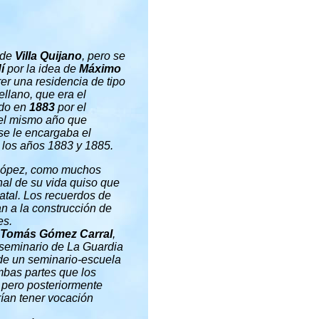
 de
Villa Quijano
, pero se
í
por la idea de
Máximo
rer una residencia de tipo
ellano, que era el
ado en
1883
por el
 el mismo año que
se le encargaba el
 los años 1883 y 1885.
López, como muchos
inal de su vida quiso que
atal. Los recuerdos de
an a la construcción de
es.
Tomás Gómez Carral
,
seminario de La Guardia
 de un seminario-escuela
mbas partes que los
, pero posteriormente
rían tener vocación