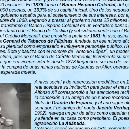
00 acciones. En
1876
funda el
Banco Hispano Colonial
, del q
.000 pesetas, un
13,7%
de su capital inicial. Uno de los negoci
l gobierno español para el sostenimiento de sus intereses, por 
bre de 1868, llegando a prestar al gobierno hasta 25 millones
transformó el Banco Hispano Colonial en un verdadero banco d
nes tanto con el Banco de Castilla (y subsidiariamente con el B
l Crédito Mercantil, que presidió a partir de
1881
; lo usó, asim
 General de Tabacos de Filipinas
, fundada en ese mismo añ
su plenitud como empresario e influyente personaje público. H
tes: Bota y bautiza con el nombre de
"Antonio López",
un moder
ctrica
;
preside el Banco de Crédito Mercantil; Incrementa su pr
a que era vicepresidente desde 1878 llegando a ser uno de su
n la compra de unas minas hulleras de Asturias en Aller, operac
inesperada muerte.
A nivel social y de repercusión mediática: en
1
real aceptase su invitación para pasar el mes
Alfonso XII correspondió a las atenciones rec
la concesión a su amigo de un nuevo reconoci
título de
Grande de España
, y al año siguien
senador. Fue amigo del poeta
Jacinto Verdag
1902), navega un par de años como capellán 
y atiende en su casa como presbítero. El poeta
agradecido
La Atlántida
.
Colabora económicamente en todo momento co