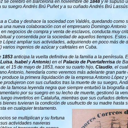
ez se celebró en Barcelona en noviembre de
1848
y le supuso 
r a su suegro Andrés Brú Puñet y a su cuñado Andrés Brú Lassú
a a Cuba y deshace la sociedad con Valdés, quedando como s
 una nueva colaboración con el empresario Domingo Antonio 
 en negocios de compra y venta de esclavos, conducta muy crit
bitual y consentida por la sociedad de aquellos tiempos. Estos 
de López ampliar sus actividades, adquiriendo en poco más de d
 varios ingenios de azúcar y cafetales en Cuba.
e
1853
anticipa la vuelta definitiva de la familia a la península. 
 Luisa
,
Isabel
y
Antonio
) en el
Palacio de Puertaferrisa
de Bar
ar, el 15 de mayo de 1853, nace su cuarto hijo,
Claudio
, el cu
ano Antonio, heredaría como veremos más adelante gran parte d
 produce la primera liquidación de la empresa Antonio López y
se produjeron con sus cuñados tras la muerte de su suegro, And
 de la famosa leyenda negra que siempre enturbió la biografía 
mentario por su suegro en su lecho de muerte, gestionó la ven
uego invertirlos en Cataluña, mientras que sus cuñados defend
os bienes tuvieran la condición de usufructo de su madre hasta s
usta en cualquier testamento.
cios se multiplican y su fortuna
 sus actividades navieras