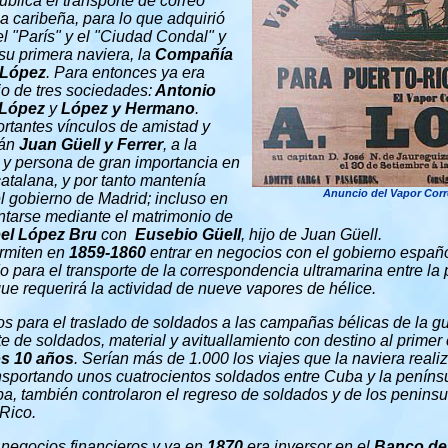
lica el transporte de correo
sla caribeña, para lo que adquirió
el "París"
y
el "Ciudad Condal" y
su primera naviera, la
Compañía
 López
. Para entonces ya era
io de tres sociedades:
Antonio
 López
y
López y Hermano
.
rtantes vínculos de amistad y
lán
Juan Güell y Ferrer
, a la
 y persona de gran importancia en
catalana, y por tanto mantenía
Anuncio del Vapor Cor
l gobierno de Madrid; incluso en
ntarse mediante el matrimonio de
el López Bru
con
Eusebio Güell
, hijo de Juan Güell.
ermiten en
1859-1860
entrar en negocios con el gobierno españ
do para el transporte de la correspondencia ultramarina entre l
e requerirá la actividad de nueve vapores de hélice.
s para el traslado de soldados a las campañas bélicas de la guer
e de soldados, material y avituallamiento con destino al primer c
os 10 años
. Serían más de 1.000 los viajes que la naviera realiz
ansportando unos cuatrocientos soldados entre Cuba y la penínsu
a, también controlaron el regreso de soldados y de los penins
 Rico.
 negocios financieros y ya en
1870
era inversor en el
Banco de 