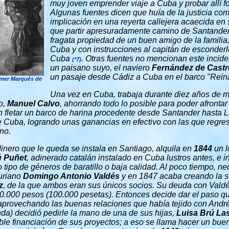
muy joven emprender viaje a Cuba y probar allí fo
Algunas fuentes dicen que huía de la justicia c
implicación en una reyerta callejera acaecida en s
que partir apresuradamente camino de Santander
fragata propiedad de un buen amigo de la familia
Cuba y con instrucciones al capitán de esconderl
Cuba
. Otras fuentes no mencionan este incid
(*7)
un paisano suyo, el naviero
Fernández de Castr
un pasaje desde Cádiz a Cuba en el barco "
Rein
imer Marqués de
Una vez en Cuba, trabaja durante diez años de m
o,
Manuel Calvo
, ahorrando todo lo posible para poder afronta
en fletar un barco de harina procedente desde Santander hasta
 Cuba, logrando unas ganancias en efectivo con las que regre
no.
inero que le queda se instala en Santiago, alquila en
1844
un l
ú Puñet
, adinerado catalán instalado en Cuba lustros antes, e i
 tipo de géneros de baratillo o baja calidad. Al poco tiempo, ne
turiano
Domingo Antonio Valdés
y en 1847 acaba creando la s
z
, de la que ambos eran sus únicos socios. Su deuda con Valdé
0.000 pesos (100.000 pesetas). Entonces decide dar el paso q
 aprovechando las buenas relaciones que había tejido con André
da) decidió pedirle la mano de una de sus hijas,
Luisa Brú La
ble financiación de sus proyectos; a eso se llama hacer un bue