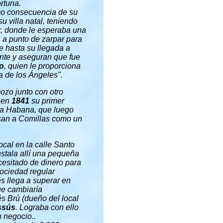
rtuna.
omo consecuencia de su
u villa natal, teniendo
, donde le esperaba una
, a punto de zarpar para
e hasta su llegada a
ente y aseguran que fue
o
, quien le proporciona
a de los Ángeles
".
ozo junto con otro
r en
1841
su primer
 La Habana, que luego
san a Comillas como un
ocal en la calle Santo
nstala allí una pequeña
cesitado de dinero para
ociedad regular
s llega a superar en
ue cambiaría
s Brú (dueño del local
ssús
. Lograba con ello
n negocio..