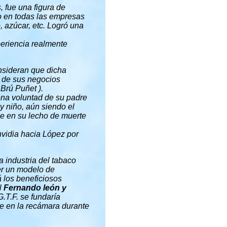
, fue una figura de
io en todas las empresas
, azúcar, etc. Logró una
periencia realmente
nsideran que dicha
l de sus negocios
Brú Puñet ).
na voluntad de su padre
y niño, aún siendo el
le en su lecho de muerte
vidia hacia López por
a industria del tabaco
ser un modelo de
 los beneficiosos
l
Fernando león y
G.T.F. se fundaría
se en la recámara durante