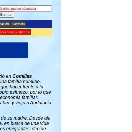
Buscar
mación
Contacto
abricantes y Marcas
ió en
Comillas
una familia humilde.
que hacer frente a la
opio esfuerzo, por lo que
 economía familiar.
bria y viaja a Andalucía
 de su madre. Desde allí
a, en busca de una vida
tros emigrantes, decide