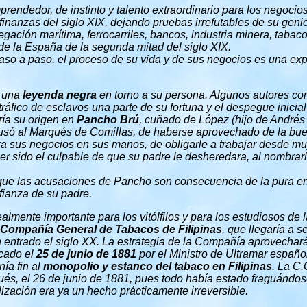
rendedor, de instinto y talento extraordinario para los negocios
finanzas del siglo XIX, dejando pruebas irrefutables de su gen
egación marítima, ferrocarriles, bancos, industria minera, tabaco
de la España de la segunda mitad del siglo XIX.
aso a paso, el proceso de su vida y de sus negocios es una ex
ó una
leyenda negra
en torno a su persona. Algunos autores co
tráfico de esclavos una parte de su fortuna y el despegue inicia
ría su origen en
Pancho Brú
, cuñado de López (hijo de Andrés 
só al Marqués de Comillas, de haberse aprovechado de la bue
a sus negocios en sus manos, de obligarle a trabajar desde mu
ber sido el culpable de que su padre le desheredara, al nombrar
ue las acusaciones de Pancho son consecuencia de la pura en
fianza de su padre.
lmente importante para los vitólfilos y para los estudiosos de l
Compañía General de Tabacos de Filipinas
, que llegaría a 
 entrado el siglo XX. La estrategia de la Compañía aprovechará
cado el
25 de junio de 1881
por el Ministro de Ultramar españo
ía fin al
monopolio y
estanco del tabaco en Filipinas
. La C.
ués, el 26 de junio de 1881, pues todo había estado fraguándo
alización era ya un hecho prácticamente irreversible.